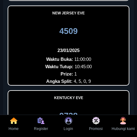
NEW JERSEY EVE
4509
23/01/2025
Waktu Buka:
11:00:00
Waktu Tutup:
10:45:00
Prize:
1
Angka Split:
4, 5, 0, 9
KENTUCKY EVE
9738
Home
Register
Login
Promosi
Hubungi kami
23/01/2025