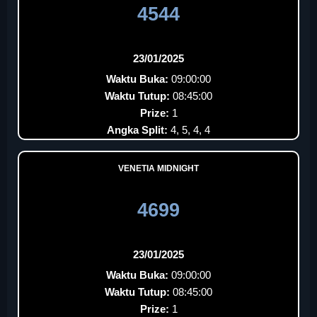
4544
23/01/2025
Waktu Buka:
09:00:00
Waktu Tutup:
08:45:00
Prize:
1
Angka Split:
4, 5, 4, 4
VENETIA MIDNIGHT
4699
23/01/2025
Waktu Buka:
09:00:00
Waktu Tutup:
08:45:00
Prize:
1