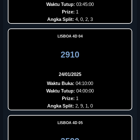
Waktu Tutup:
03:45:00
Prize:
1
Angka Split:
4, 0, 2, 3
LISBOA 4D 04
2910
24/01/2025
Waktu Buka:
04:10:00
Waktu Tutup:
04:00:00
Prize:
1
Angka Split:
2, 9, 1, 0
LISBOA 4D 05