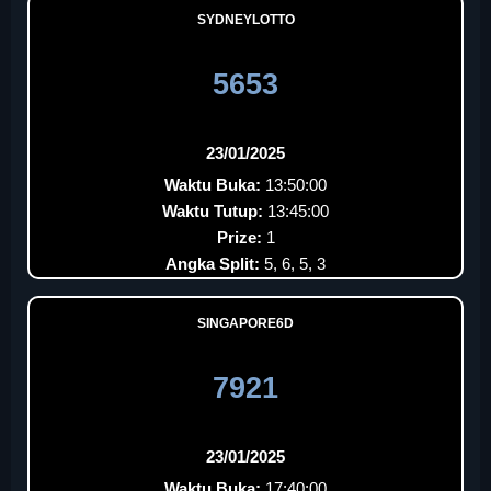
SYDNEYLOTTO
5653
23/01/2025
Waktu Buka:
13:50:00
Waktu Tutup:
13:45:00
Prize:
1
Angka Split:
5, 6, 5, 3
SINGAPORE6D
7921
23/01/2025
Waktu Buka:
17:40:00