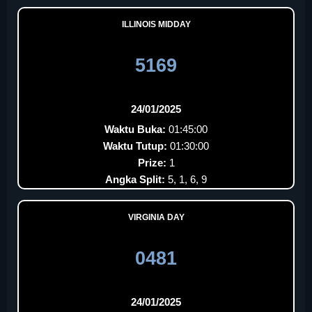
ILLINOIS MIDDAY
5169
24/01/2025
Waktu Buka:
01:45:00
Waktu Tutup:
01:30:00
Prize:
1
Angka Split:
5, 1, 6, 9
VIRGINIA DAY
0481
24/01/2025