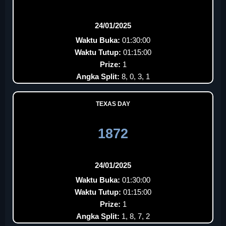
24/01/2025
Waktu Buka:
01:30:00
Waktu Tutup:
01:15:00
Prize:
1
Angka Split:
8, 0, 3, 1
TEXAS DAY
1872
24/01/2025
Waktu Buka:
01:30:00
Waktu Tutup:
01:15:00
Prize:
1
Angka Split:
1, 8, 7, 2