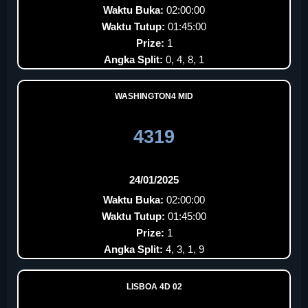
Waktu Buka:
02:00:00
Waktu Tutup:
01:45:00
Prize:
1
Angka Split:
0, 4, 8, 1
WASHINGTON4 MID
4319
24/01/2025
Waktu Buka:
02:00:00
Waktu Tutup:
01:45:00
Prize:
1
Angka Split:
4, 3, 1, 9
LISBOA 4D 02