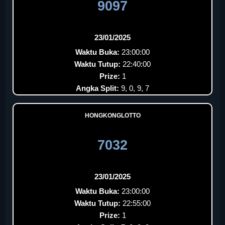
9097
23/01/2025
Waktu Buka:
23:00:00
Waktu Tutup:
22:40:00
Prize:
1
Angka Split:
9, 0, 9, 7
HONGKONGLOTTO
7032
23/01/2025
Waktu Buka:
23:00:00
Waktu Tutup:
22:55:00
Prize:
1