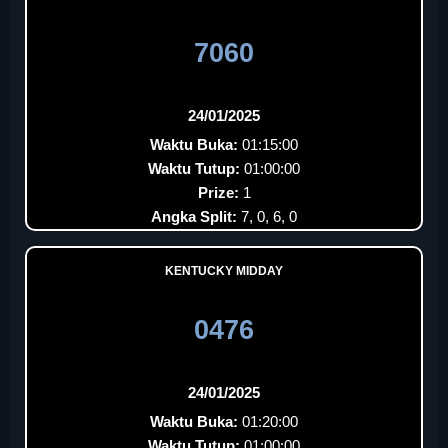
7060
24/01/2025
Waktu Buka:
01:15:00
Waktu Tutup:
01:00:00
Prize:
1
Angka Split:
7, 0, 6, 0
KENTUCKY MIDDAY
0476
24/01/2025
Waktu Buka:
01:20:00
Waktu Tutup:
01:00:00