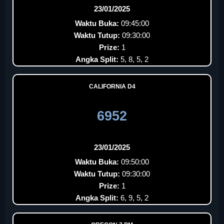
23/01/2025
Waktu Buka:
09:45:00
Waktu Tutup:
09:30:00
Prize:
1
Angka Split:
5, 8, 5, 2
CALIFORNIA D4
6952
23/01/2025
Waktu Buka:
09:50:00
Waktu Tutup:
09:30:00
Prize:
1
Angka Split:
6, 9, 5, 2