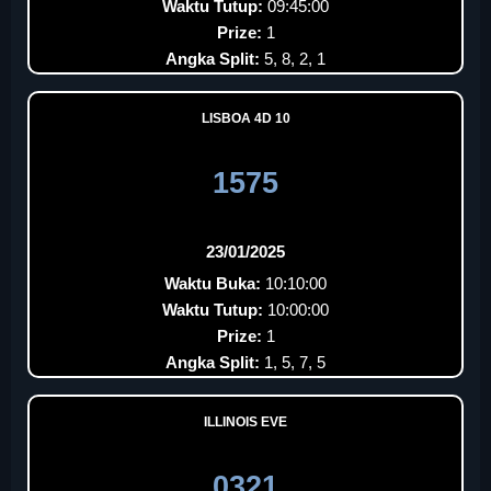
Waktu Tutup:
09:45:00
Prize:
1
Angka Split:
5, 8, 2, 1
LISBOA 4D 10
1575
23/01/2025
Waktu Buka:
10:10:00
Waktu Tutup:
10:00:00
Prize:
1
Angka Split:
1, 5, 7, 5
ILLINOIS EVE
0321