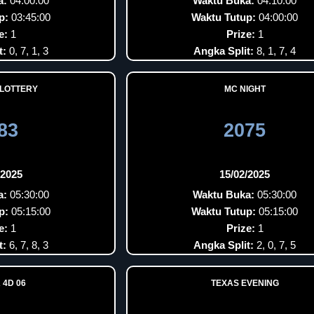
a:
04:00:00
Waktu Buka:
04:10:00
p:
03:45:00
Waktu Tutup:
04:00:00
e:
1
Prize:
1
t:
0, 7, 1, 3
Angka Split:
8, 1, 7, 4
LOTTERY
MC NIGHT
83
2075
/2025
15/02/2025
a:
05:30:00
Waktu Buka:
05:30:00
p:
05:15:00
Waktu Tutup:
05:15:00
e:
1
Prize:
1
t:
6, 7, 8, 3
Angka Split:
2, 0, 7, 5
 4D 06
TEXAS EVENING