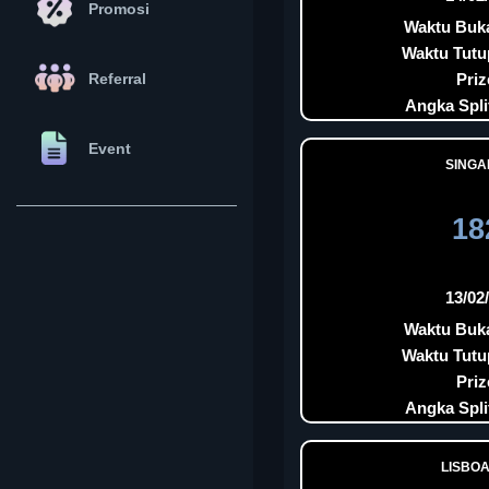
Promosi
Waktu Buk
Waktu Tutu
Referral
Priz
Angka Spli
Event
SINGA
18
13/02
Waktu Buk
Waktu Tutu
Priz
Angka Spli
LISBOA