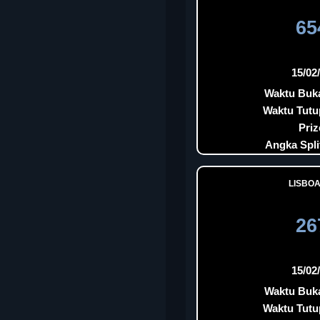
65
15/02
Waktu Buk
Waktu Tutu
Priz
Angka Spli
LISBOA
26
15/02
Waktu Buk
Waktu Tutu