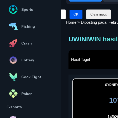
Sports
Search
Clear input
for:
Home
>
Diposting pada: Febr
Fishing
UWINIWIN hasil
Crash
Hasil Togel
Lottery
Cock Fight
SYDNE
Poker
10
E-sports
14/02