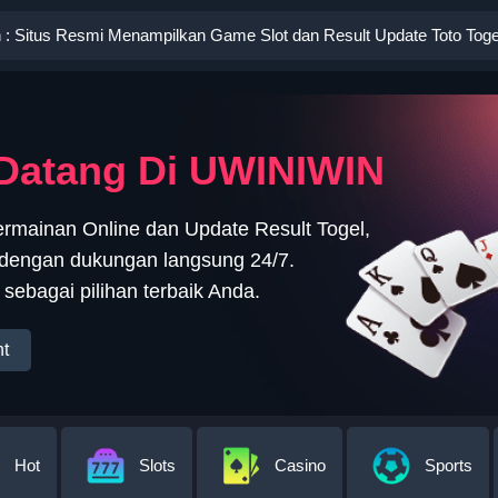
pilkan Game Slot dan Result Update Toto Togel Terpercaya Di We
Datang Di
UWINIWIN
ermainan Online dan Update Result Togel,
dengan dukungan langsung 24/7.
ebagai pilihan terbaik Anda.
t
Hot
Slots
Casino
Sports