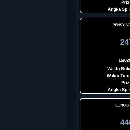
Priz
Angka Spli
PENSYLVA
24
15/02
Waktu Buk
Waktu Tutu
Priz
Angka Spli
ILLINOIS
44