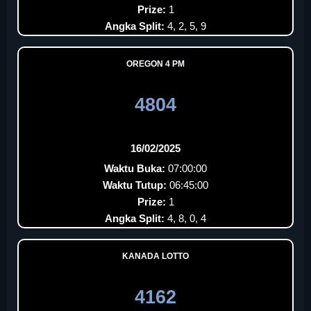
Prize:
1
Angka Split:
4, 2, 5, 9
OREGON 4 PM
4804
16/02/2025
Waktu Buka:
07:00:00
Waktu Tutup:
06:45:00
Prize:
1
Angka Split:
4, 8, 0, 4
KANADA LOTTO
4162