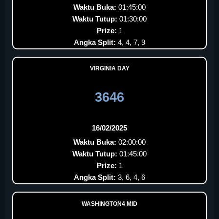
Waktu Buka:
01:45:00
Waktu Tutup:
01:30:00
Prize:
1
Angka Split:
4, 4, 7, 9
VIRGINIA DAY
3646
16/02/2025
Waktu Buka:
02:00:00
Waktu Tutup:
01:45:00
Prize:
1
Angka Split:
3, 6, 4, 6
WASHINGTON4 MID