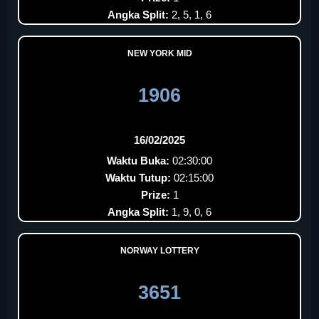
Angka Split:
2, 5, 1, 6
NEW YORK MID
1906
16/02/2025
Waktu Buka:
02:30:00
Waktu Tutup:
02:15:00
Prize:
1
Angka Split:
1, 9, 0, 6
NORWAY LOTTERY
3651