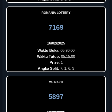
ROMANIA LOTTERY
7169
16/02/2025
Waktu Buka:
05:30:00
Waktu Tutup:
05:15:00
Prize:
1
Angka Split:
7, 1, 6, 9
MC NIGHT
5897