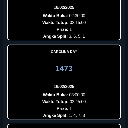
16/02/2025
Waktu Buka:
02:30:00
Waktu Tutup:
02:15:00
Prize:
1
Angka Split:
3, 6, 5, 1
CAROLINA DAY
1473
16/02/2025
Waktu Buka:
03:00:00
Waktu Tutup:
02:45:00
Prize:
1
Angka Split:
1, 4, 7, 3