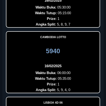
16/02/2025
Waktu Buka:
05:30:00
Waktu Tutup:
05:15:00
Prize:
1
Angka Split:
5, 8, 9, 7
CAMBODIA LOTTO
5940
16/02/2025
Waktu Buka:
06:00:00
Waktu Tutup:
05:35:00
Prize:
1
Angka Split:
5, 9, 4, 0
LISBOA 4D 06