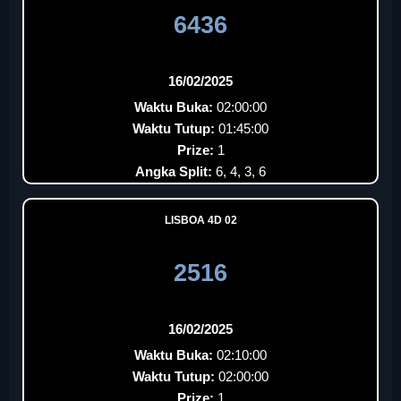
6436
16/02/2025
Waktu Buka:
02:00:00
Waktu Tutup:
01:45:00
Prize:
1
Angka Split:
6, 4, 3, 6
LISBOA 4D 02
2516
16/02/2025
Waktu Buka:
02:10:00
Waktu Tutup:
02:00:00
Prize:
1