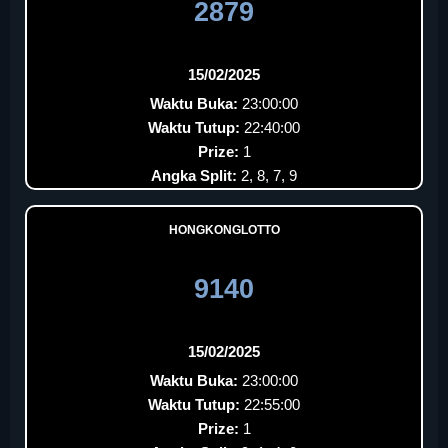
2879
15/02/2025
Waktu Buka:
23:00:00
Waktu Tutup:
22:40:00
Prize:
1
Angka Split:
2, 8, 7, 9
HONGKONGLOTTO
9140
15/02/2025
Waktu Buka:
23:00:00
Waktu Tutup:
22:55:00
Prize:
1