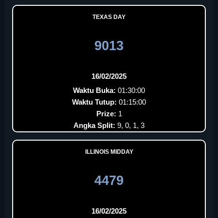
TEXAS DAY
9013
16/02/2025
Waktu Buka:
01:30:00
Waktu Tutup:
01:15:00
Prize:
1
Angka Split:
9, 0, 1, 3
ILLINOIS MIDDAY
4479
16/02/2025