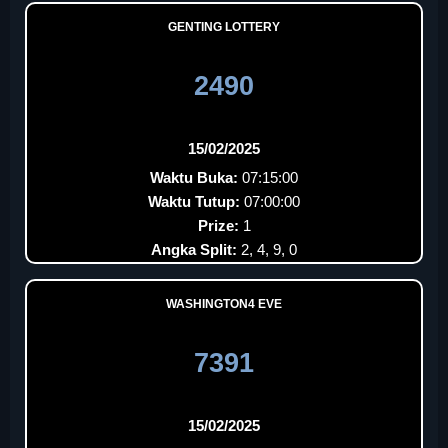
GENTING LOTTERY
2490
15/02/2025
Waktu Buka:
07:15:00
Waktu Tutup:
07:00:00
Prize:
1
Angka Split:
2, 4, 9, 0
WASHINGTON4 EVE
7391
15/02/2025