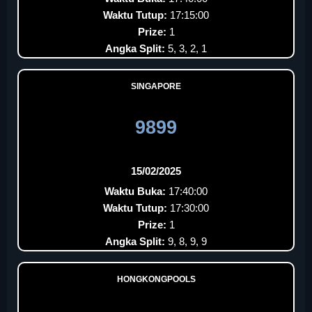
Waktu Tutup:
17:15:00
Prize:
1
Angka Split:
5, 3, 2, 1
SINGAPORE
9899
15/02/2025
Waktu Buka:
17:40:00
Waktu Tutup:
17:30:00
Prize:
1
Angka Split:
9, 8, 9, 9
HONGKONGPOOLS