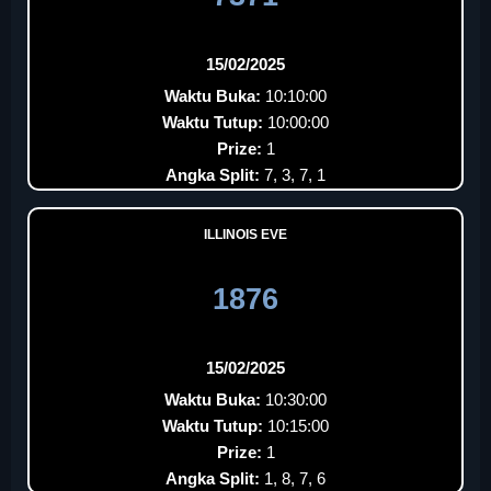
15/02/2025
Waktu Buka:
10:10:00
Waktu Tutup:
10:00:00
Prize:
1
Angka Split:
7, 3, 7, 1
ILLINOIS EVE
1876
15/02/2025
Waktu Buka:
10:30:00
Waktu Tutup:
10:15:00
Prize:
1
Angka Split:
1, 8, 7, 6