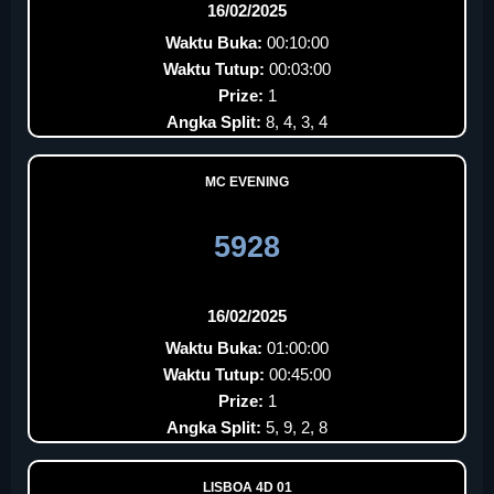
16/02/2025
Waktu Buka:
00:10:00
Waktu Tutup:
00:03:00
Prize:
1
Angka Split:
8, 4, 3, 4
MC EVENING
5928
16/02/2025
Waktu Buka:
01:00:00
Waktu Tutup:
00:45:00
Prize:
1
Angka Split:
5, 9, 2, 8
LISBOA 4D 01