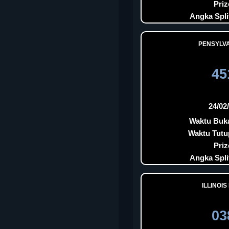
Priz
Angka Spli
PENSYLVA
45
24/02
Waktu Buk
Waktu Tutu
Priz
Angka Spli
ILLINOIS
03