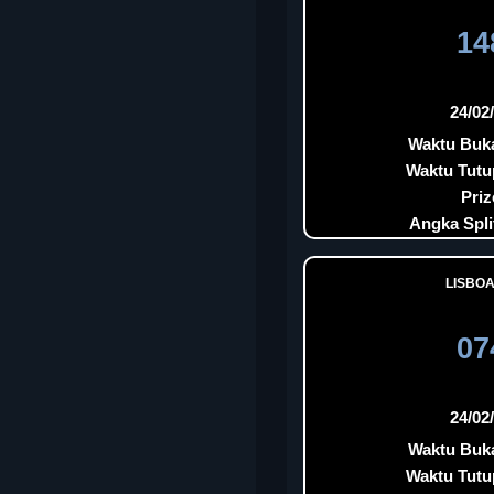
14
24/02
Waktu Buk
Waktu Tutu
Priz
Angka Spli
LISBOA
07
24/02
Waktu Buk
Waktu Tutu