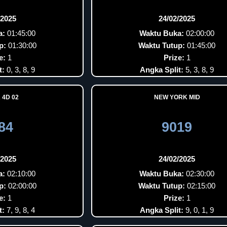
/2025
24/02/2025
a:
01:45:00
Waktu Buka:
02:00:00
p:
01:30:00
Waktu Tutup:
01:45:00
e:
1
Prize:
1
t:
0, 3, 8, 9
Angka Split:
5, 3, 8, 9
 4D 02
NEW YORK MID
84
9019
/2025
24/02/2025
a:
02:10:00
Waktu Buka:
02:30:00
p:
02:00:00
Waktu Tutup:
02:15:00
e:
1
Prize:
1
t:
7, 9, 8, 4
Angka Split:
9, 0, 1, 9