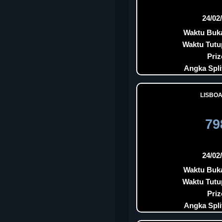
24/02
Waktu Buk
Waktu Tutu
Priz
Angka Spli
LISBOA
79
24/02
Waktu Buk
Waktu Tutu
Priz
Angka Spli