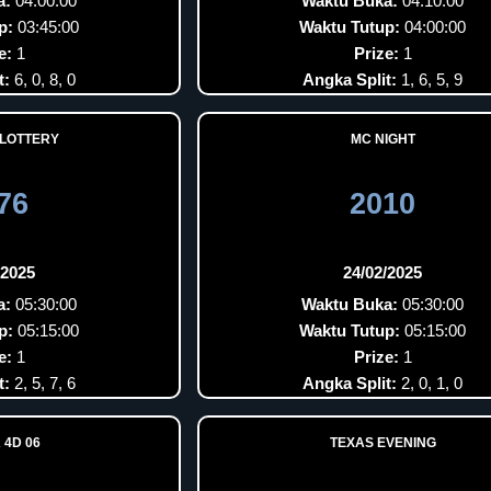
a:
04:00:00
Waktu Buka:
04:10:00
p:
03:45:00
Waktu Tutup:
04:00:00
e:
1
Prize:
1
t:
6, 0, 8, 0
Angka Split:
1, 6, 5, 9
LOTTERY
MC NIGHT
76
2010
/2025
24/02/2025
a:
05:30:00
Waktu Buka:
05:30:00
p:
05:15:00
Waktu Tutup:
05:15:00
e:
1
Prize:
1
t:
2, 5, 7, 6
Angka Split:
2, 0, 1, 0
 4D 06
TEXAS EVENING