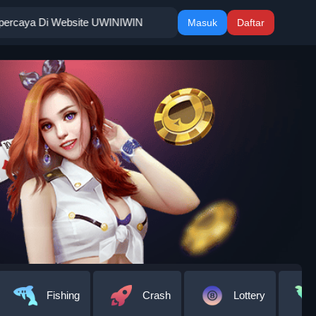
e UWINIWIN
Masuk
Daftar
Fishing
Crash
Lottery