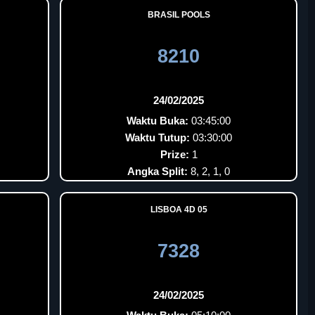
BRASIL POOLS
8210
24/02/2025
Waktu Buka:
03:45:00
Waktu Tutup:
03:30:00
Prize:
1
Angka Split:
8, 2, 1, 0
LISBOA 4D 05
7328
24/02/2025