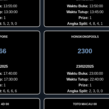
a:
13:55:00
Waktu Buka:
13:50:00
p:
13:30:00
Waktu Tutup:
13:45:00
e:
1
Prize:
1
t:
5, 2, 9, 0
Angka Split:
4, 8, 4, 1
PORE
HONGKONGPOOLS
66
2300
/2025
23/02/2025
a:
17:40:00
Waktu Buka:
23:00:00
p:
17:30:00
Waktu Tutup:
22:40:00
e:
1
Prize:
1
t:
6, 6, 6, 6
Angka Split:
2, 3, 0, 0
 4D 00
TOTO MACAU 00