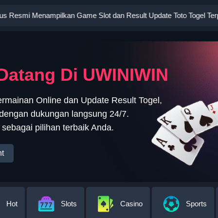
an Game Slot dan Result Update Toto Togel Terpercaya Di Websit
Datang Di
UWINIWIN
ermainan Online dan Update Result Togel,
dengan dukungan langsung 24/7.
ebagai pilihan terbaik Anda.
t
Hot
Slots
Casino
Sports