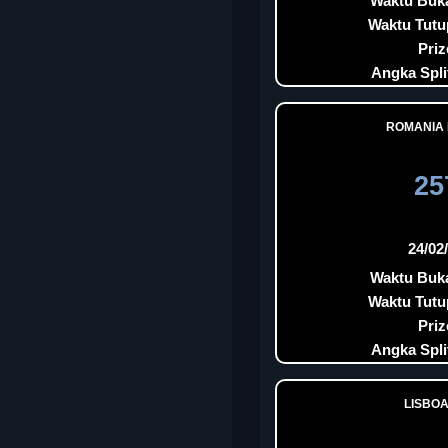
Waktu Buk
Waktu Tutu
Priz
Angka Spli
ROMANIA 
25
24/02
Waktu Buk
Waktu Tutu
Priz
Angka Spli
LISBOA