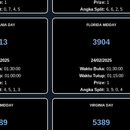
e:
1
Prize:
1
t:
0, 7, 4, 5
Angka Split:
6, 6, 2, 5
NIA DAY
FLORIDA MIDDAY
13
3904
/2025
24/02/2025
a:
01:30:00
Waktu Buka:
01:30:00
p:
01:00:00
Waktu Tutup:
01:15:00
e:
1
Prize:
1
t:
4, 5, 1, 3
Angka Split:
3, 9, 0, 4
 MIDDAY
VIRGINIA DAY
89
5389