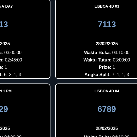
NA DAY
LISBOA 4D 03
13
7113
/2025
28/02/2025
a:
03:00:00
Waktu Buka:
03:10:00
p:
02:45:00
Waktu Tutup:
03:00:00
e:
1
Prize:
1
t:
6, 2, 1, 3
Angka Split:
7, 1, 1, 3
 1 PM
LISBOA 4D 04
29
6789
/2025
28/02/2025