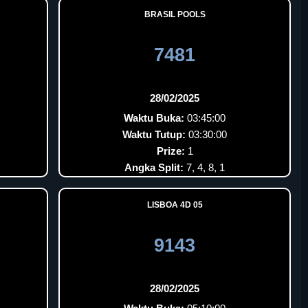
BRASIL POOLS
7481
28/02/2025
Waktu Buka:
03:45:00
Waktu Tutup:
03:30:00
Prize:
1
Angka Split:
7, 4, 8, 1
LISBOA 4D 05
9143
28/02/2025