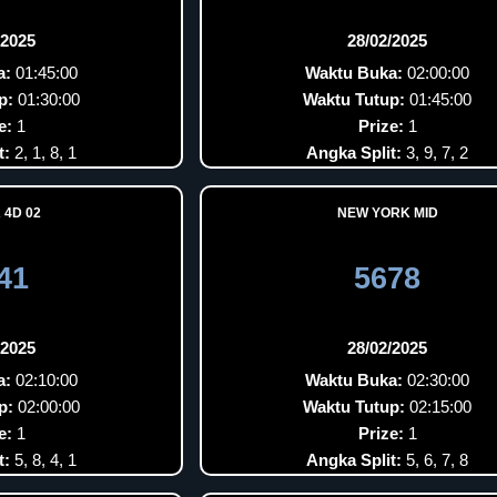
/2025
28/02/2025
a:
01:45:00
Waktu Buka:
02:00:00
p:
01:30:00
Waktu Tutup:
01:45:00
e:
1
Prize:
1
t:
2, 1, 8, 1
Angka Split:
3, 9, 7, 2
 4D 02
NEW YORK MID
41
5678
/2025
28/02/2025
a:
02:10:00
Waktu Buka:
02:30:00
p:
02:00:00
Waktu Tutup:
02:15:00
e:
1
Prize:
1
t:
5, 8, 4, 1
Angka Split:
5, 6, 7, 8