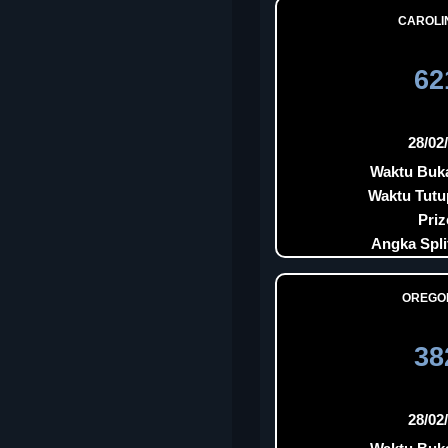
CAROLI
62
28/02
Waktu Buk
Waktu Tutu
Priz
Angka Spli
OREGON
38
28/02