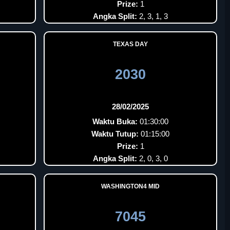
Prize:
1
Angka Split:
2, 3, 1, 3
TEXAS DAY
2030
28/02/2025
Waktu Buka:
01:30:00
Waktu Tutup:
01:15:00
Prize:
1
Angka Split:
2, 0, 3, 0
WASHINGTON4 MID
7045