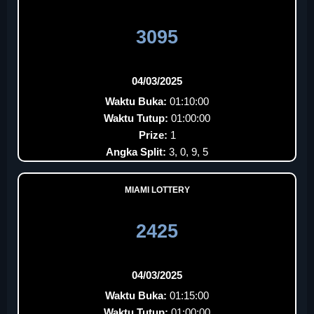
3095
04/03/2025
Waktu Buka:
01:10:00
Waktu Tutup:
01:00:00
Prize:
1
Angka Split:
3, 0, 9, 5
MIAMI LOTTERY
2425
04/03/2025
Waktu Buka:
01:15:00
Waktu Tutup:
01:00:00