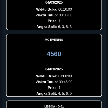
04/03/2025
Waktu Buka:
00:10:00
Waktu Tutup:
00:03:00
Prize:
1
Angka Split:
6, 3, 8, 3
MC EVENING
4560
04/03/2025
Waktu Buka:
01:00:00
Waktu Tutup:
00:45:00
Prize:
1
Angka Split:
4, 5, 6, 0
LISBOA 4D 01