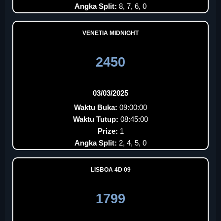
Angka Split:
8, 7, 6, 0
VENETIA MIDNIGHT
2450
03/03/2025
Waktu Buka:
09:00:00
Waktu Tutup:
08:45:00
Prize:
1
Angka Split:
2, 4, 5, 0
LISBOA 4D 09
1799