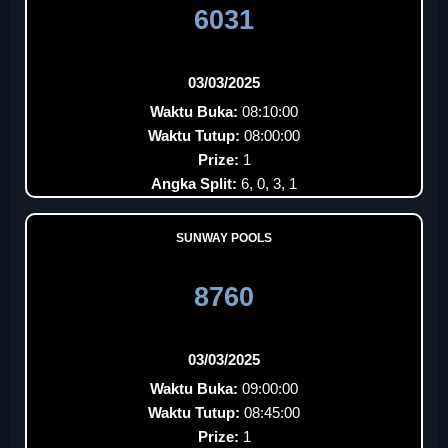
6031
03/03/2025
Waktu Buka:
08:10:00
Waktu Tutup:
08:00:00
Prize:
1
Angka Split:
6, 0, 3, 1
SUNWAY POOLS
8760
03/03/2025
Waktu Buka:
09:00:00
Waktu Tutup:
08:45:00
Prize:
1