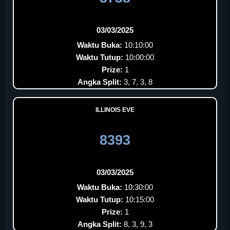
03/03/2025
Waktu Buka:
10:10:00
Waktu Tutup:
10:00:00
Prize:
1
Angka Split:
3, 7, 3, 8
ILLINOIS EVE
8393
03/03/2025
Waktu Buka:
10:30:00
Waktu Tutup:
10:15:00
Prize:
1
Angka Split:
8, 3, 9, 3