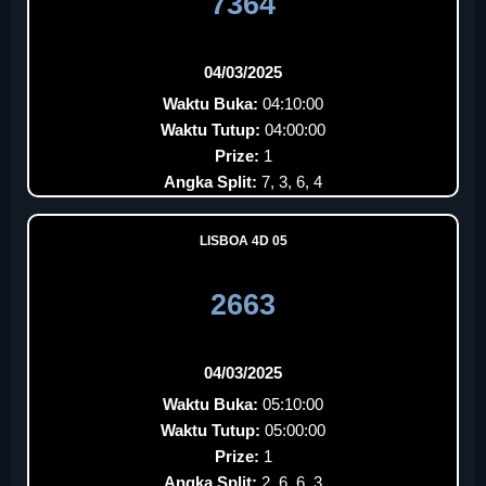
7364
04/03/2025
Waktu Buka:
04:10:00
Waktu Tutup:
04:00:00
Prize:
1
Angka Split:
7, 3, 6, 4
LISBOA 4D 05
2663
04/03/2025
Waktu Buka:
05:10:00
Waktu Tutup:
05:00:00
Prize:
1
Angka Split:
2, 6, 6, 3