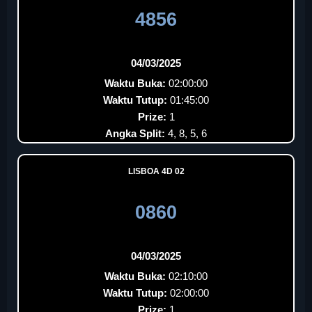
4856
04/03/2025
Waktu Buka:
02:00:00
Waktu Tutup:
01:45:00
Prize:
1
Angka Split:
4, 8, 5, 6
LISBOA 4D 02
0860
04/03/2025
Waktu Buka:
02:10:00
Waktu Tutup:
02:00:00
Prize:
1