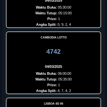
04/03/2025
Waktu Buka:
05:30:00
Waktu Tutup:
05:15:00
Prize:
1
Angka Split:
0, 9, 2, 4
CAMBODIA LOTTO
4742
04/03/2025
Waktu Buka:
06:00:00
Waktu Tutup:
05:35:00
Prize:
1
Angka Split:
4, 7, 4, 2
LISBOA 4D 06