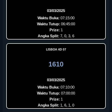
03/03/2025
Waktu Buka:
07:15:00
Waktu Tutup:
06:45:00
Prize:
1
Angka Split:
7, 0, 3, 6
LISBOA 4D 07
1610
03/03/2025
Waktu Buka:
07:10:00
Waktu Tutup:
07:00:00
Prize:
1
Angka Split:
1, 6, 1, 0