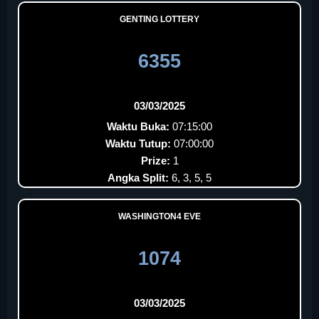
GENTING LOTTERY
6355
03/03/2025
Waktu Buka:
07:15:00
Waktu Tutup:
07:00:00
Prize:
1
Angka Split:
6, 3, 5, 5
WASHINGTON4 EVE
1074
03/03/2025