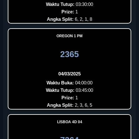
Waktu Tutup:
03:30:00
Prize:
1
Angka Split:
6, 2, 1, 8
OREGON 1 PM
2365
04/03/2025
Waktu Buka:
04:00:00
Waktu Tutup:
03:45:00
Prize:
1
Angka Split:
2, 3, 6, 5
LISBOA 4D 04