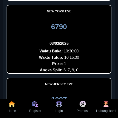
NEW YORK EVE
6790
03/03/2025
Waktu Buka:
10:30:00
Waktu Tutup:
10:15:00
Prize:
1
Angka Split:
6, 7, 9, 0
NEW JERSEY EVE
1097
Home
Register
Login
Promosi
Hubungi kami
03/03/2025