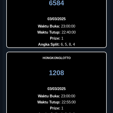
6584
03/03/2025
Waktu Buka:
23:00:00
Waktu Tutup:
22:40:00
Prize:
1
Angka Split:
6, 5, 8, 4
HONGKONGLOTTO
1208
03/03/2025
Waktu Buka:
23:00:00
Waktu Tutup:
22:55:00
Prize:
1