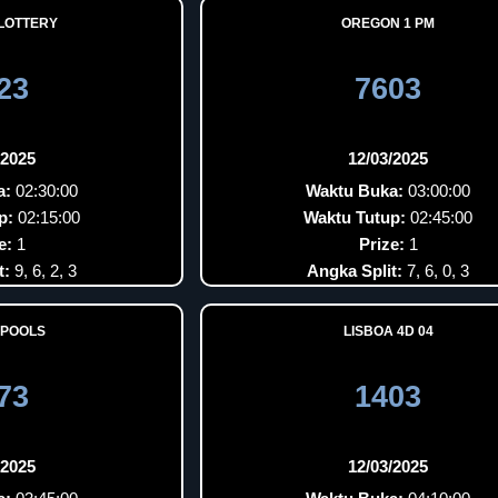
LOTTERY
OREGON 1 PM
23
7603
/2025
12/03/2025
a:
02:30:00
Waktu Buka:
03:00:00
p:
02:15:00
Waktu Tutup:
02:45:00
e:
1
Prize:
1
t:
9, 6, 2, 3
Angka Split:
7, 6, 0, 3
 POOLS
LISBOA 4D 04
73
1403
/2025
12/03/2025