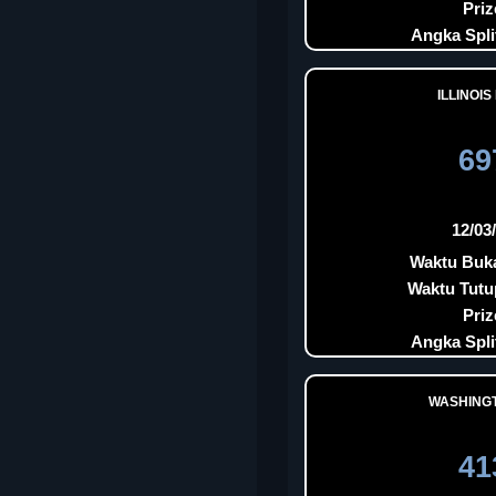
Priz
Angka Spli
ILLINOIS
69
12/03
Waktu Buk
Waktu Tutu
Priz
Angka Spli
WASHINGT
41