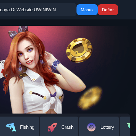
WINIWIN
Masuk
Daftar
Fishing
Crash
Lottery