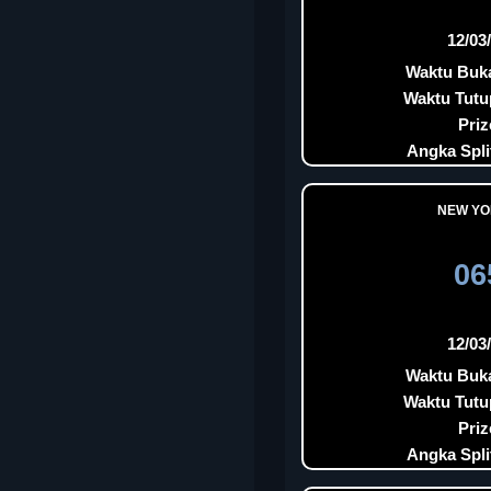
12/03
Waktu Buk
Waktu Tutu
Priz
Angka Spli
NEW YO
06
12/03
Waktu Buk
Waktu Tutu
Priz
Angka Spli