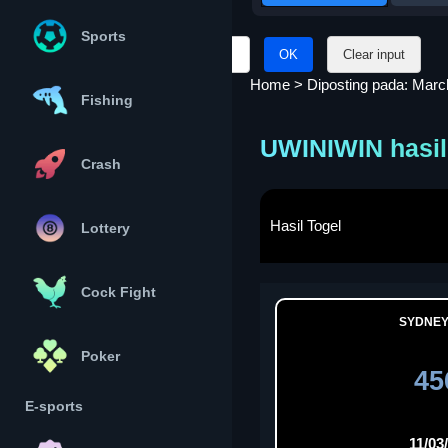
Sports
Search
Clear input
for:
Home
>
Diposting pada: Marc
Fishing
UWINIWIN hasil
Crash
Hasil Togel
Lottery
Cock Fight
SYDNE
Poker
45
E-sports
11/03