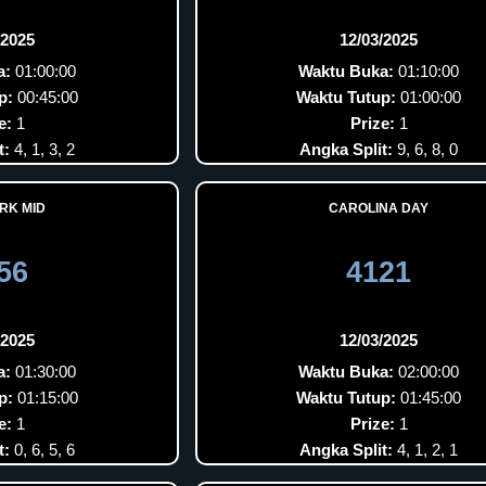
/2025
12/03/2025
a:
01:00:00
Waktu Buka:
01:10:00
p:
00:45:00
Waktu Tutup:
01:00:00
e:
1
Prize:
1
t:
4, 1, 3, 2
Angka Split:
9, 6, 8, 0
RK MID
CAROLINA DAY
56
4121
/2025
12/03/2025
a:
01:30:00
Waktu Buka:
02:00:00
p:
01:15:00
Waktu Tutup:
01:45:00
e:
1
Prize:
1
t:
0, 6, 5, 6
Angka Split:
4, 1, 2, 1