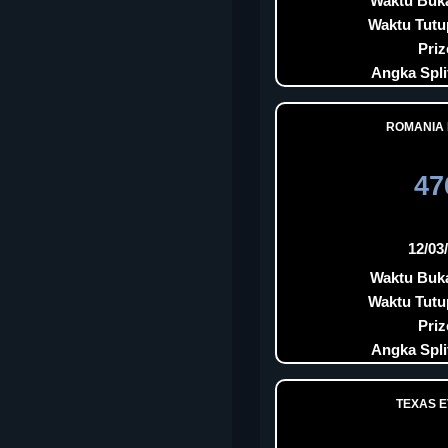
Waktu Buk
Waktu Tutu
Priz
Angka Spli
ROMANIA 
47
12/03
Waktu Buk
Waktu Tutu
Priz
Angka Spli
TEXAS E