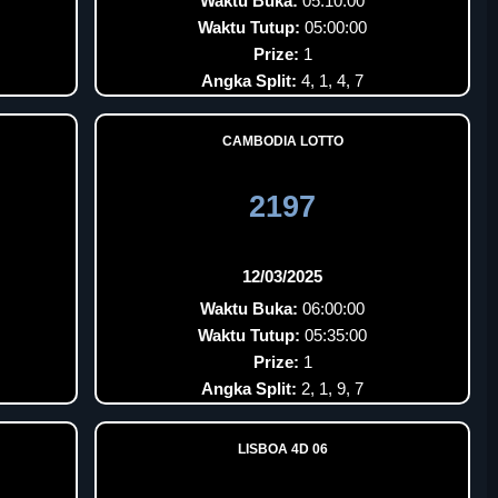
Waktu Buka:
05:10:00
Waktu Tutup:
05:00:00
Prize:
1
Angka Split:
4, 1, 4, 7
CAMBODIA LOTTO
2197
12/03/2025
Waktu Buka:
06:00:00
Waktu Tutup:
05:35:00
Prize:
1
Angka Split:
2, 1, 9, 7
LISBOA 4D 06