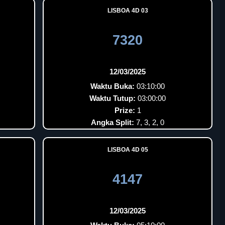
LISBOA 4D 03
7320
12/03/2025
Waktu Buka:
03:10:00
Waktu Tutup:
03:00:00
Prize:
1
Angka Split:
7, 3, 2, 0
LISBOA 4D 05
4147
12/03/2025