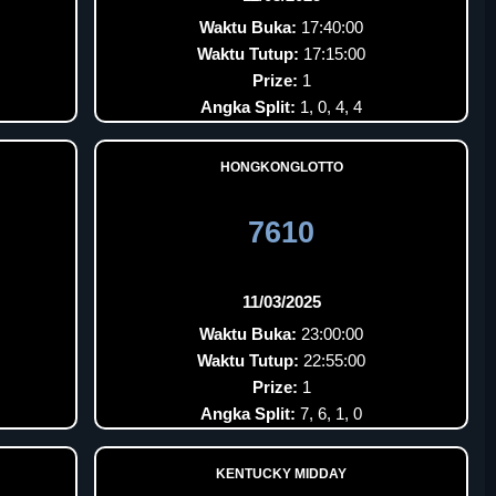
Waktu Buka:
17:40:00
Waktu Tutup:
17:15:00
Prize:
1
Angka Split:
1, 0, 4, 4
HONGKONGLOTTO
7610
11/03/2025
Waktu Buka:
23:00:00
Waktu Tutup:
22:55:00
Prize:
1
Angka Split:
7, 6, 1, 0
KENTUCKY MIDDAY