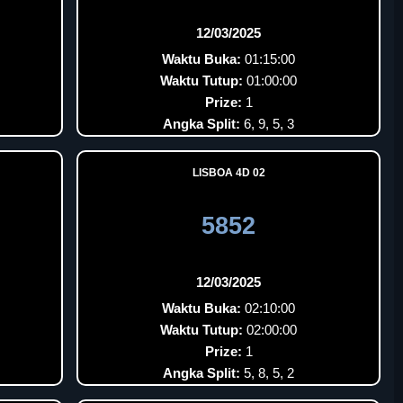
12/03/2025
Waktu Buka:
01:15:00
Waktu Tutup:
01:00:00
Prize:
1
Angka Split:
6, 9, 5, 3
LISBOA 4D 02
5852
12/03/2025
Waktu Buka:
02:10:00
Waktu Tutup:
02:00:00
Prize:
1
Angka Split:
5, 8, 5, 2