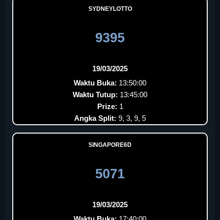
SYDNEYLOTTO
9395
19/03/2025
Waktu Buka:
13:50:00
Waktu Tutup:
13:45:00
Prize:
1
Angka Split:
9, 3, 9, 5
SINGAPORE6D
5071
19/03/2025
Waktu Buka:
17:40:00