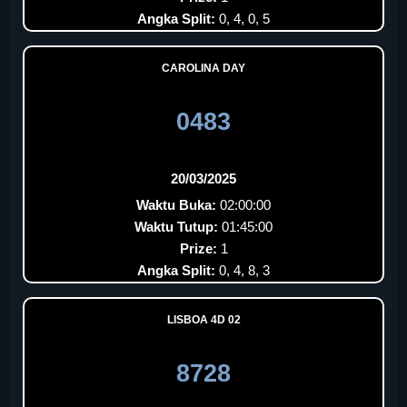
Angka Split:
0, 4, 0, 5
CAROLINA DAY
0483
20/03/2025
Waktu Buka:
02:00:00
Waktu Tutup:
01:45:00
Prize:
1
Angka Split:
0, 4, 8, 3
LISBOA 4D 02
8728