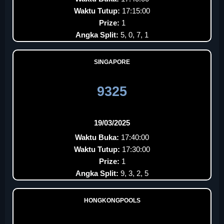
Waktu Tutup:
17:15:00
Prize:
1
Angka Split:
5, 0, 7, 1
SINGAPORE
9325
19/03/2025
Waktu Buka:
17:40:00
Waktu Tutup:
17:30:00
Prize:
1
Angka Split:
9, 3, 2, 5
HONGKONGPOOLS