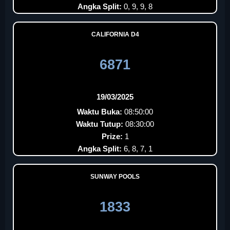
Angka Split:
0, 9, 9, 8
CALIFORNIA D4
6871
19/03/2025
Waktu Buka:
08:50:00
Waktu Tutup:
08:30:00
Prize:
1
Angka Split:
6, 8, 7, 1
SUNWAY POOLS
1833