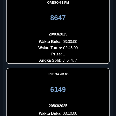
OREGON 1 PM
8647
20/03/2025
Waktu Buka:
03:00:00
Waktu Tutup:
02:45:00
Prize:
1
Angka Split:
8, 6, 4, 7
LISBOA 4D 03
6149
20/03/2025
Waktu Buka:
03:10:00