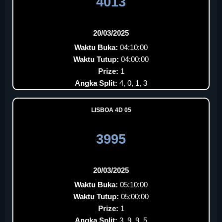
4013
20/03/2025
Waktu Buka:
04:10:00
Waktu Tutup:
04:00:00
Prize:
1
Angka Split:
4, 0, 1, 3
LISBOA 4D 05
3995
20/03/2025
Waktu Buka:
05:10:00
Waktu Tutup:
05:00:00
Prize:
1
Angka Split:
3, 9, 9, 5