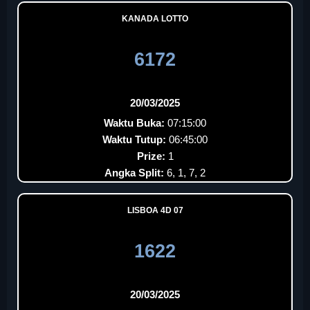
KANADA LOTTO
6172
20/03/2025
Waktu Buka:
07:15:00
Waktu Tutup:
06:45:00
Prize:
1
Angka Split:
6, 1, 7, 2
LISBOA 4D 07
1622
20/03/2025