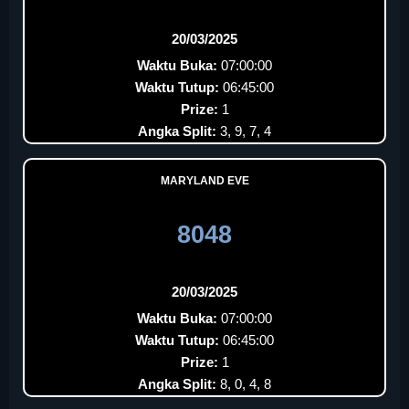
20/03/2025
Waktu Buka:
07:00:00
Waktu Tutup:
06:45:00
Prize:
1
Angka Split:
3, 9, 7, 4
MARYLAND EVE
8048
20/03/2025
Waktu Buka:
07:00:00
Waktu Tutup:
06:45:00
Prize:
1
Angka Split:
8, 0, 4, 8