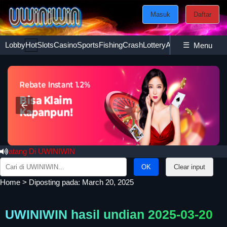
Masuk
Daftar
Lobby
Hot
Slots
Casino
Sports
Fishing
Crash
Lottery
Ayam
☰
Poker
Esport
Menu
ang Di UWINIWIN
Search
Clear input
for:
Home
>
Diposting pada: March 20, 2025
UWINIWIN hasil undian 2025-03-20