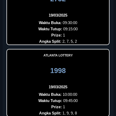
19/03/2025
Waktu Buka:
09:30:00
Waktu Tutup:
09:15:00
Prize:
1
Angka Split:
2, 7, 5, 2
ATLANTA LOTTERY
1998
19/03/2025
Waktu Buka:
10:00:00
Waktu Tutup:
09:45:00
Prize:
1
Angka Split:
1, 9, 9, 8