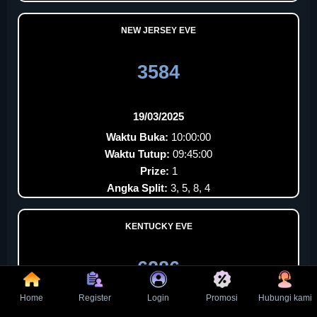
NEW JERSEY EVE
3584
19/03/2025
Waktu Buka:
10:00:00
Waktu Tutup:
09:45:00
Prize:
1
Angka Split:
3, 5, 8, 4
KENTUCKY EVE
6286
Home
Register
Login
Promosi
Hubungi kami
19/03/2025