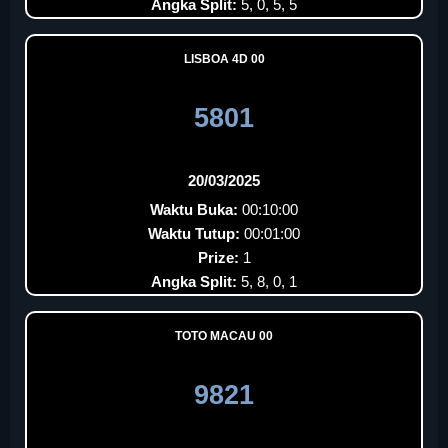
Angka Split:
5, 0, 5, 5
LISBOA 4D 00
5801
20/03/2025
Waktu Buka:
00:10:00
Waktu Tutup:
00:01:00
Prize:
1
Angka Split:
5, 8, 0, 1
TOTO MACAU 00
9821