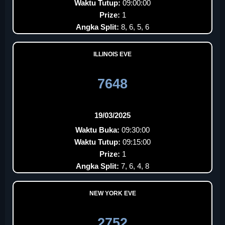
Waktu Tutup:
09:00:00
Prize:
1
Angka Split:
8, 6, 5, 6
ILLINOIS EVE
7648
19/03/2025
Waktu Buka:
09:30:00
Waktu Tutup:
09:15:00
Prize:
1
Angka Split:
7, 6, 4, 8
NEW YORK EVE
2752