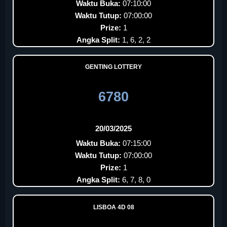
Waktu Buka:
07:10:00
Waktu Tutup:
07:00:00
Prize:
1
Angka Split:
1, 6, 2, 2
GENTING LOTTERY
6780
20/03/2025
Waktu Buka:
07:15:00
Waktu Tutup:
07:00:00
Prize:
1
Angka Split:
6, 7, 8, 0
LISBOA 4D 08