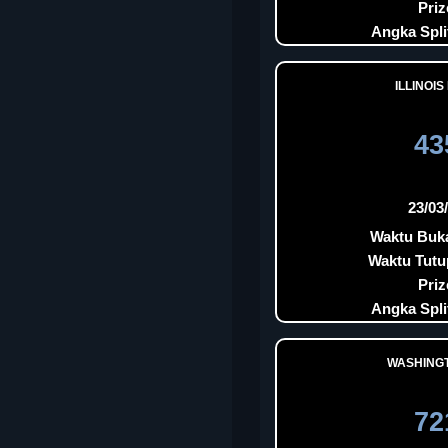
Priz
Angka Spli
ILLINOIS
43
23/03
Waktu Buk
Waktu Tutu
Priz
Angka Spli
WASHINGT
72