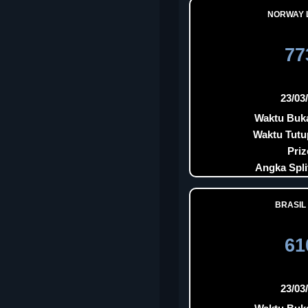
NORWAY 
77
23/03
Waktu Buk
Waktu Tutu
Priz
Angka Spli
BRASIL
61
23/03