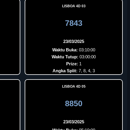
LISBOA 4D 03
7843
23/03/2025
Waktu Buka:
03:10:00
Waktu Tutup:
03:00:00
Prize:
1
Angka Split:
7, 8, 4, 3
LISBOA 4D 05
8850
23/03/2025