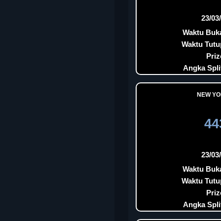
23/03
Waktu Buk
Waktu Tutu
Priz
Angka Spli
NEW YO
44
23/03
Waktu Buk
Waktu Tutu
Priz
Angka Spli