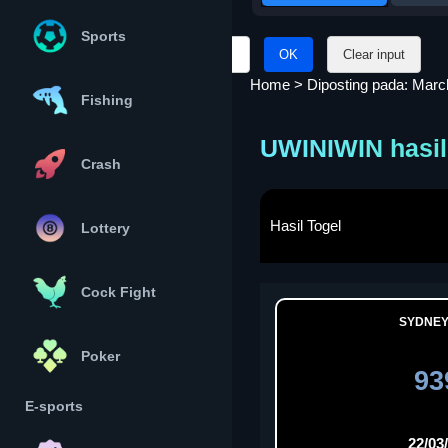
Sports
Search
Clear input
for:
Home
>
Diposting pada: Marc
Fishing
UWINIWIN hasil
Crash
Hasil Togel
Lottery
Cock Fight
SYDNE
Poker
93
E-sports
22/03