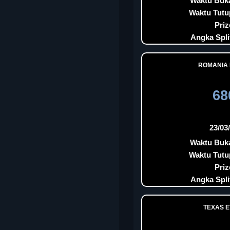
Waktu Buk
Waktu Tutu
Priz
Angka Spli
ROMANIA 
68
23/03
Waktu Buk
Waktu Tutu
Priz
Angka Spli
TEXAS E