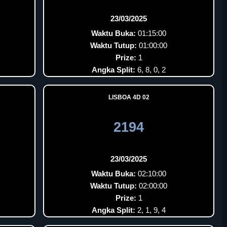
23/03/2025
Waktu Buka:
01:15:00
Waktu Tutup:
01:00:00
Prize:
1
Angka Split:
6, 8, 0, 2
LISBOA 4D 02
2194
23/03/2025
Waktu Buka:
02:10:00
Waktu Tutup:
02:00:00
Prize:
1
Angka Split:
2, 1, 9, 4