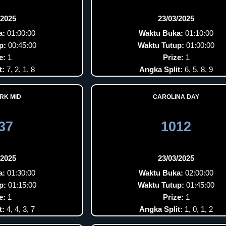
/2025
23/03/2025
a:
01:00:00
Waktu Buka:
01:10:00
p:
00:45:00
Waktu Tutup:
01:00:00
e:
1
Prize:
1
t:
7, 2, 1, 8
Angka Split:
6, 5, 8, 9
RK MID
CAROLINA DAY
37
1012
/2025
23/03/2025
a:
01:30:00
Waktu Buka:
02:00:00
p:
01:15:00
Waktu Tutup:
01:45:00
e:
1
Prize:
1
t:
4, 4, 3, 7
Angka Split:
1, 0, 1, 2