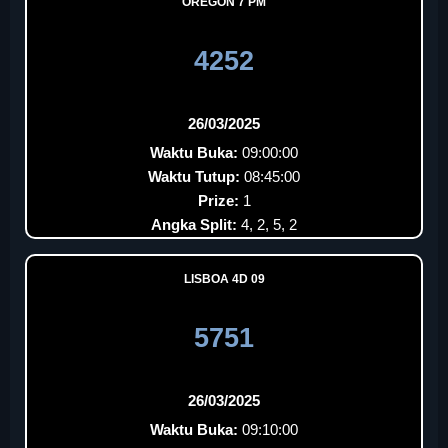
OREGON 7 PM
4252
26/03/2025
Waktu Buka:
09:00:00
Waktu Tutup:
08:45:00
Prize:
1
Angka Split:
4, 2, 5, 2
LISBOA 4D 09
5751
26/03/2025
Waktu Buka:
09:10:00