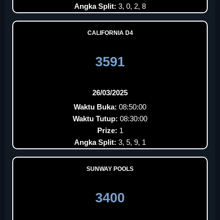
Angka Split:
3, 0, 2, 8
CALIFORNIA D4
3591
26/03/2025
Waktu Buka:
08:50:00
Waktu Tutup:
08:30:00
Prize:
1
Angka Split:
3, 5, 9, 1
SUNWAY POOLS
3400