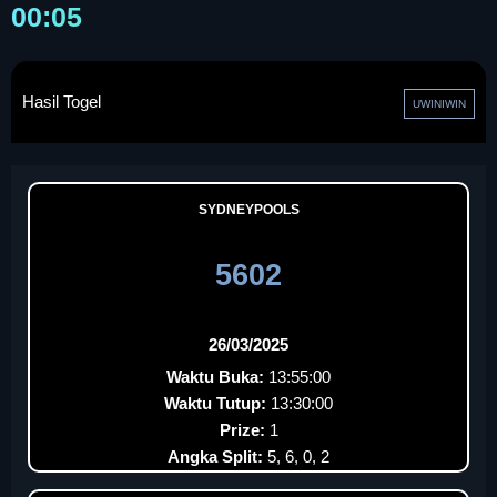
00:05
Hasil Togel
UWINIWIN
SYDNEYPOOLS
5602
26/03/2025
Waktu Buka:
13:55:00
Waktu Tutup:
13:30:00
Prize:
1
Angka Split:
5, 6, 0, 2