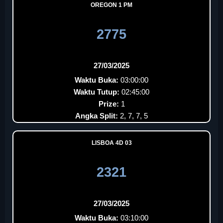
OREGON 1 PM
2775
27/03/2025
Waktu Buka:
03:00:00
Waktu Tutup:
02:45:00
Prize:
1
Angka Split:
2, 7, 7, 5
LISBOA 4D 03
2321
27/03/2025
Waktu Buka:
03:10:00