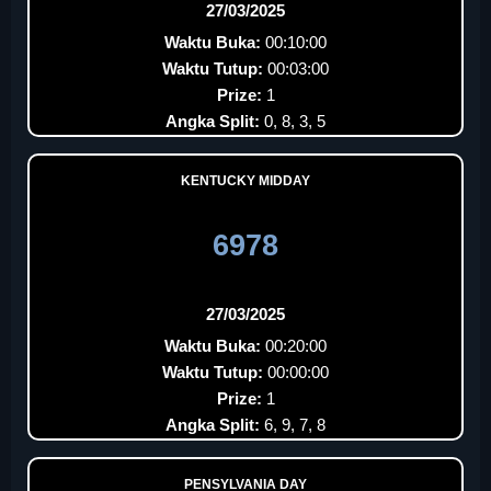
27/03/2025
Waktu Buka:
00:10:00
Waktu Tutup:
00:03:00
Prize:
1
Angka Split:
0, 8, 3, 5
KENTUCKY MIDDAY
6978
27/03/2025
Waktu Buka:
00:20:00
Waktu Tutup:
00:00:00
Prize:
1
Angka Split:
6, 9, 7, 8
PENSYLVANIA DAY