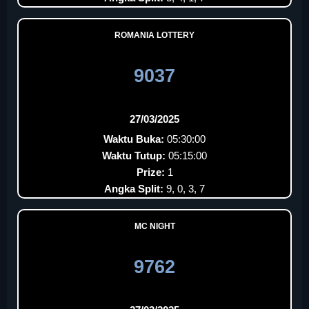
ROMANIA LOTTERY
9037
27/03/2025
Waktu Buka:
05:30:00
Waktu Tutup:
05:15:00
Prize:
1
Angka Split:
9, 0, 3, 7
MC NIGHT
9762