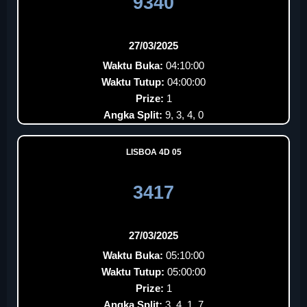
9340
27/03/2025
Waktu Buka:
04:10:00
Waktu Tutup:
04:00:00
Prize:
1
Angka Split:
9, 3, 4, 0
LISBOA 4D 05
3417
27/03/2025
Waktu Buka:
05:10:00
Waktu Tutup:
05:00:00
Prize:
1
Angka Split:
3, 4, 1, 7