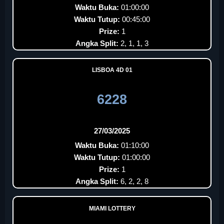
Waktu Buka:
01:00:00
Waktu Tutup:
00:45:00
Prize:
1
Angka Split:
2, 1, 1, 3
LISBOA 4D 01
6228
27/03/2025
Waktu Buka:
01:10:00
Waktu Tutup:
01:00:00
Prize:
1
Angka Split:
6, 2, 2, 8
MIAMI LOTTERY