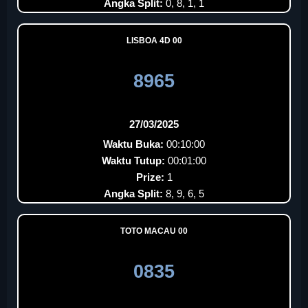
Angka Split:
0, 8, 1, 1
LISBOA 4D 00
8965
27/03/2025
Waktu Buka:
00:10:00
Waktu Tutup:
00:01:00
Prize:
1
Angka Split:
8, 9, 6, 5
TOTO MACAU 00
0835