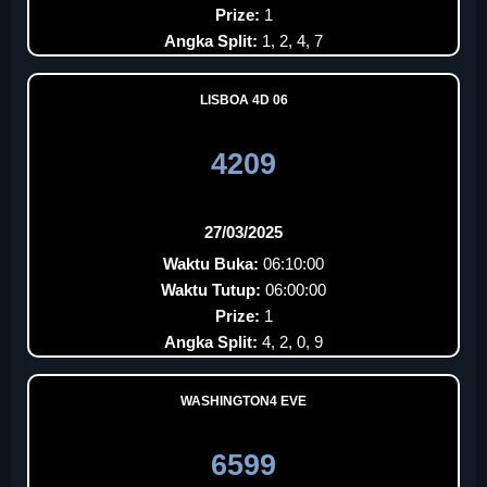
Prize:
1
Angka Split:
1, 2, 4, 7
LISBOA 4D 06
4209
27/03/2025
Waktu Buka:
06:10:00
Waktu Tutup:
06:00:00
Prize:
1
Angka Split:
4, 2, 0, 9
WASHINGTON4 EVE
6599