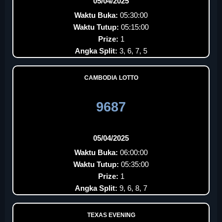
05/04/2025
Waktu Buka:
05:30:00
Waktu Tutup:
05:15:00
Prize:
1
Angka Split:
3, 6, 7, 5
CAMBODIA LOTTO
9687
05/04/2025
Waktu Buka:
06:00:00
Waktu Tutup:
05:35:00
Prize:
1
Angka Split:
9, 6, 8, 7
TEXAS EVENING