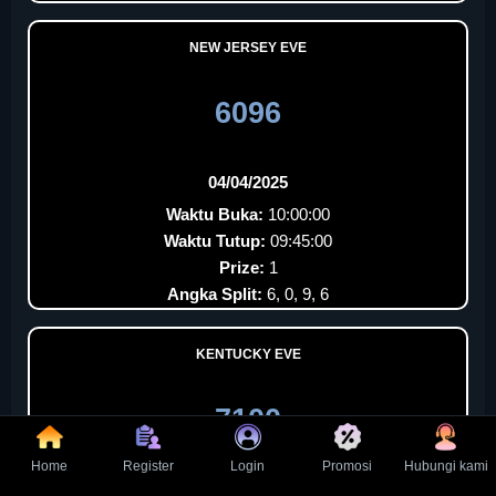
NEW JERSEY EVE
6096
04/04/2025
Waktu Buka:
10:00:00
Waktu Tutup:
09:45:00
Prize:
1
Angka Split:
6, 0, 9, 6
KENTUCKY EVE
7100
Home
Register
Login
Promosi
Hubungi kami
04/04/2025