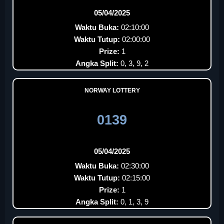
05/04/2025
Waktu Buka:
02:10:00
Waktu Tutup:
02:00:00
Prize:
1
Angka Split:
0, 3, 9, 2
NORWAY LOTTERY
0139
05/04/2025
Waktu Buka:
02:30:00
Waktu Tutup:
02:15:00
Prize:
1
Angka Split:
0, 1, 3, 9