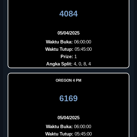
4084
05/04/2025
Waktu Buka:
06:00:00
Waktu Tutup:
05:45:00
Prize:
1
Angka Split:
4, 0, 8, 4
OREGON 4 PM
6169
05/04/2025
Waktu Buka:
06:00:00
Waktu Tutup:
05:45:00