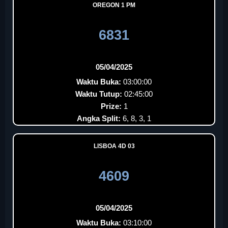
OREGON 1 PM
6831
05/04/2025
Waktu Buka:
03:00:00
Waktu Tutup:
02:45:00
Prize:
1
Angka Split:
6, 8, 3, 1
LISBOA 4D 03
4609
05/04/2025
Waktu Buka:
03:10:00