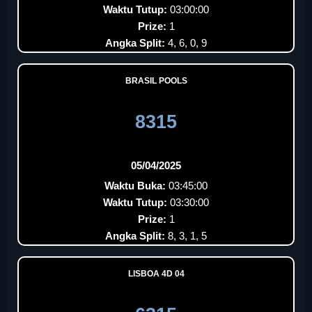
Waktu Tutup:
03:00:00
Prize:
1
Angka Split:
4, 6, 0, 9
BRASIL POOLS
8315
05/04/2025
Waktu Buka:
03:45:00
Waktu Tutup:
03:30:00
Prize:
1
Angka Split:
8, 3, 1, 5
LISBOA 4D 04