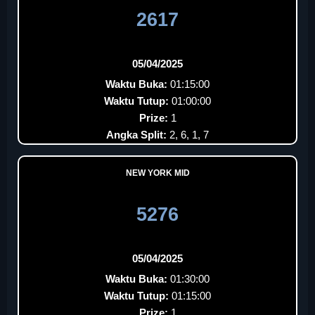
2617
05/04/2025
Waktu Buka:
01:15:00
Waktu Tutup:
01:00:00
Prize:
1
Angka Split:
2, 6, 1, 7
NEW YORK MID
5276
05/04/2025
Waktu Buka:
01:30:00
Waktu Tutup:
01:15:00
Prize:
1