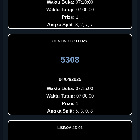
Waktu Buka:
07:10:00
Waktu Tutup:
07:00:00
Prize:
1
Angka Split:
3, 2, 7, 7
GENTING LOTTERY
5308
04/04/2025
Waktu Buka:
07:15:00
Waktu Tutup:
07:00:00
Prize:
1
Angka Split:
5, 3, 0, 8
LISBOA 4D 08