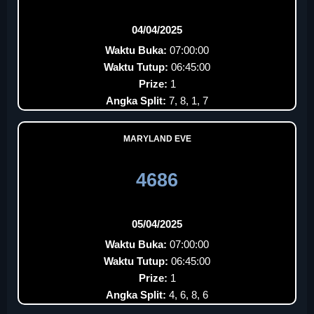
04/04/2025
Waktu Buka:
07:00:00
Waktu Tutup:
06:45:00
Prize:
1
Angka Split:
7, 8, 1, 7
MARYLAND EVE
4686
05/04/2025
Waktu Buka:
07:00:00
Waktu Tutup:
06:45:00
Prize:
1
Angka Split:
4, 6, 8, 6