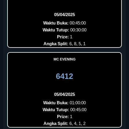
05/04/2025
Waktu Buka:
00:45:00
Waktu Tutup:
00:30:00
Prize:
1
Angka Split:
6, 8, 5, 1
MC EVENING
6412
05/04/2025
Waktu Buka:
01:00:00
Waktu Tutup:
00:45:00
Prize:
1
Angka Split:
6, 4, 1, 2