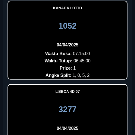
KANADA LOTTO
1052
04/04/2025
Waktu Buka:
07:15:00
Waktu Tutup:
06:45:00
Prize:
1
Angka Split:
1, 0, 5, 2
LISBOA 4D 07
3277
04/04/2025