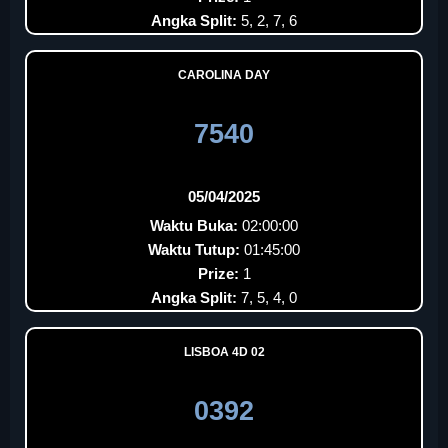
Angka Split:
5, 2, 7, 6
CAROLINA DAY
7540
05/04/2025
Waktu Buka:
02:00:00
Waktu Tutup:
01:45:00
Prize:
1
Angka Split:
7, 5, 4, 0
LISBOA 4D 02
0392