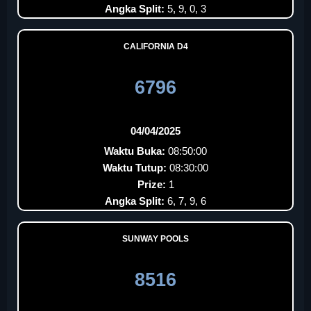
Angka Split:
5, 9, 0, 3
CALIFORNIA D4
6796
04/04/2025
Waktu Buka:
08:50:00
Waktu Tutup:
08:30:00
Prize:
1
Angka Split:
6, 7, 9, 6
SUNWAY POOLS
8516