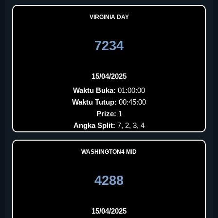
VIRGINIA DAY
7234
15/04/2025
Waktu Buka:
01:00:00
Waktu Tutup:
00:45:00
Prize:
1
Angka Split:
7, 2, 3, 4
WASHINGTON4 MID
4288
15/04/2025