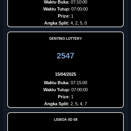
Waktu Buka:
07:10:00
Waktu Tutup:
07:00:00
Prize:
1
Angka Split:
4, 2, 5, 0
GENTING LOTTERY
2547
15/04/2025
Waktu Buka:
07:15:00
Waktu Tutup:
07:00:00
Prize:
1
Angka Split:
2, 5, 4, 7
LISBOA 4D 08