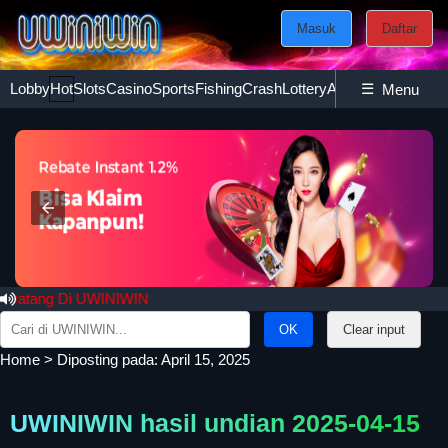
Masuk
Daftar
Lobby
Hot
Slots
Casino
Sports
Fishing
Crash
Lottery
Ayam
☰
Poker
Esport
Menu
ang Di UWINIWIN
Search
Clear input
for:
Home
>
Diposting pada: April 15, 2025
UWINIWIN hasil undian 2025-04-15