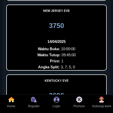
NEW JERSEY EVE
3750
14/04/2025
Waktu Buka:
10:00:00
Waktu Tutup:
09:45:00
Prize:
1
Angka Split:
3, 7, 5, 0
KENTUCKY EVE
3696
Home
Register
Login
Promosi
Hubungi kami
14/04/2025