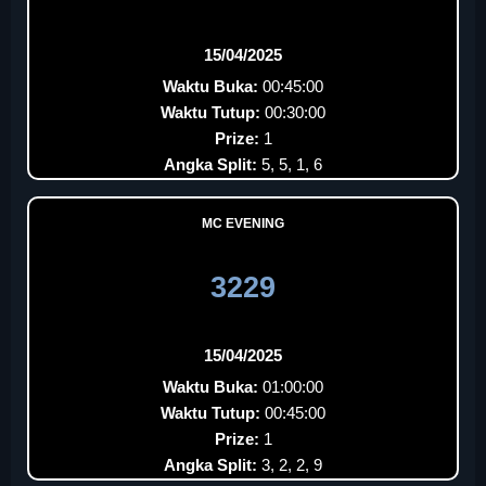
15/04/2025
Waktu Buka:
00:45:00
Waktu Tutup:
00:30:00
Prize:
1
Angka Split:
5, 5, 1, 6
MC EVENING
3229
15/04/2025
Waktu Buka:
01:00:00
Waktu Tutup:
00:45:00
Prize:
1
Angka Split:
3, 2, 2, 9