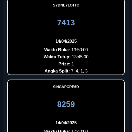
SYDNEYLOTTO
7413
14/04/2025
Waktu Buka:
13:50:00
Waktu Tutup:
13:45:00
Prize:
1
Angka Split:
7, 4, 1, 3
SINGAPORE6D
8259
14/04/2025
Waktu Buka:
17:40:00