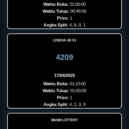
Waktu Buka:
01:00:00
Waktu Tutup:
00:45:00
Prize:
1
Angka Split:
4, 6, 0, 1
LISBOA 4D 01
4209
17/04/2025
Waktu Buka:
01:10:00
Waktu Tutup:
01:00:00
Prize:
1
Angka Split:
4, 2, 0, 9
MIAMI LOTTERY