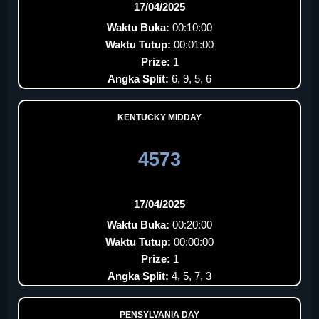
17/04/2025
Waktu Buka:
00:10:00
Waktu Tutup:
00:01:00
Prize:
1
Angka Split:
6, 9, 5, 6
KENTUCKY MIDDAY
4573
17/04/2025
Waktu Buka:
00:20:00
Waktu Tutup:
00:00:00
Prize:
1
Angka Split:
4, 5, 7, 3
PENSYLVANIA DAY