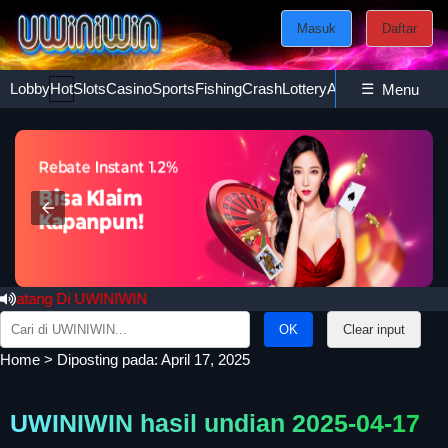
Masuk
Daftar
Lobby
Hot
Slots
Casino
Sports
Fishing
Crash
Lottery
Ayam
☰
Poker
Esport
Menu
ang Di UWINIWIN
Search
Clear input
for:
Home
>
Diposting pada: April 17, 2025
UWINIWIN hasil undian 2025-04-17