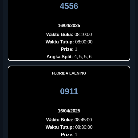
4556
16/04/2025
Waktu Buka:
08:10:00
Waktu Tutup:
08:00:00
Prize:
1
Angka Split:
4, 5, 5, 6
FLORIDA EVENING
0911
16/04/2025
Waktu Buka:
08:45:00
Waktu Tutup:
08:30:00
Prize:
1