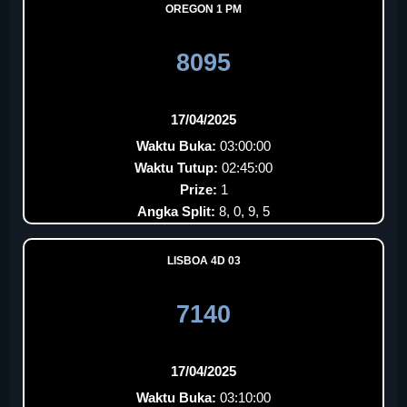
OREGON 1 PM
8095
17/04/2025
Waktu Buka:
03:00:00
Waktu Tutup:
02:45:00
Prize:
1
Angka Split:
8, 0, 9, 5
LISBOA 4D 03
7140
17/04/2025
Waktu Buka:
03:10:00