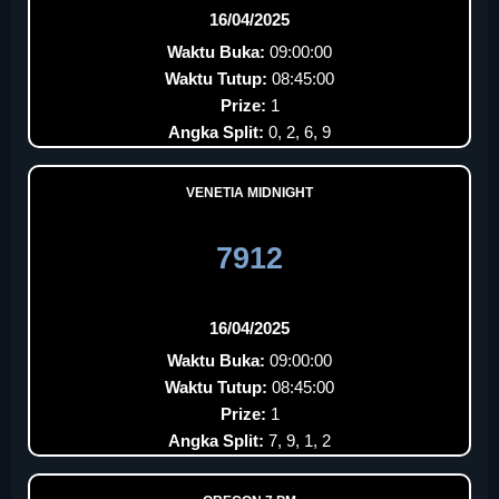
16/04/2025
Waktu Buka:
09:00:00
Waktu Tutup:
08:45:00
Prize:
1
Angka Split:
0, 2, 6, 9
VENETIA MIDNIGHT
7912
16/04/2025
Waktu Buka:
09:00:00
Waktu Tutup:
08:45:00
Prize:
1
Angka Split:
7, 9, 1, 2