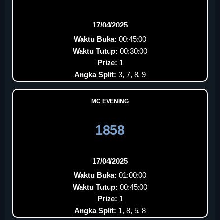
17/04/2025
Waktu Buka:
00:45:00
Waktu Tutup:
00:30:00
Prize:
1
Angka Split:
3, 7, 8, 9
MC EVENING
1858
17/04/2025
Waktu Buka:
01:00:00
Waktu Tutup:
00:45:00
Prize:
1
Angka Split:
1, 8, 5, 8