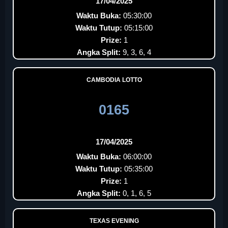
17/04/2025
Waktu Buka:
05:30:00
Waktu Tutup:
05:15:00
Prize:
1
Angka Split:
9, 3, 6, 4
CAMBODIA LOTTO
0165
17/04/2025
Waktu Buka:
06:00:00
Waktu Tutup:
05:35:00
Prize:
1
Angka Split:
0, 1, 6, 5
TEXAS EVENING