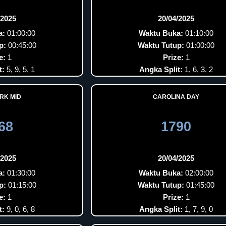
/2025
20/04/2025
a:
01:00:00
Waktu Buka:
01:10:00
p:
00:45:00
Waktu Tutup:
01:00:00
e:
1
Prize:
1
t:
5, 9, 5, 1
Angka Split:
1, 6, 3, 2
RK MID
CAROLINA DAY
68
1790
/2025
20/04/2025
a:
01:30:00
Waktu Buka:
02:00:00
p:
01:15:00
Waktu Tutup:
01:45:00
e:
1
Prize:
1
t:
9, 0, 6, 8
Angka Split:
1, 7, 9, 0