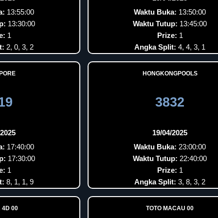
a:
13:55:00
Waktu Buka:
13:50:00
p:
13:30:00
Waktu Tutup:
13:45:00
e:
1
Prize:
1
t:
2, 0, 3, 2
Angka Split:
4, 4, 3, 1
PORE
HONGKONGPOOLS
19
3832
/2025
19/04/2025
a:
17:40:00
Waktu Buka:
23:00:00
p:
17:30:00
Waktu Tutup:
22:40:00
e:
1
Prize:
1
t:
8, 1, 1, 9
Angka Split:
3, 8, 3, 2
 4D 00
TOTO MACAU 00