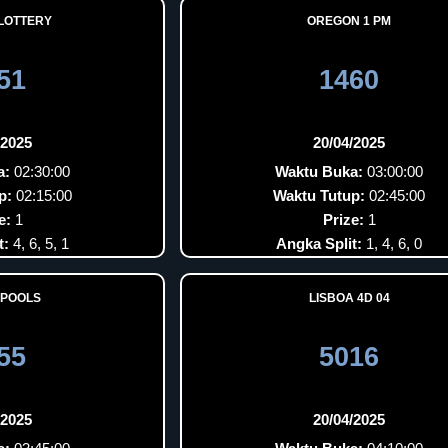
LOTTERY
OREGON 1 PM
51
1460
/2025
20/04/2025
a:
02:30:00
Waktu Buka:
03:00:00
p:
02:15:00
Waktu Tutup:
02:45:00
e:
1
Prize:
1
t:
4, 6, 5, 1
Angka Split:
1, 4, 6, 0
 POOLS
LISBOA 4D 04
55
5016
/2025
20/04/2025