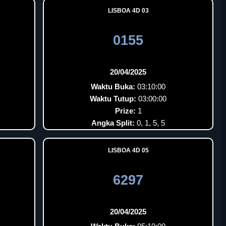
LISBOA 4D 03
0155
20/04/2025
Waktu Buka:
03:10:00
Waktu Tutup:
03:00:00
Prize:
1
Angka Split:
0, 1, 5, 5
LISBOA 4D 05
6297
20/04/2025