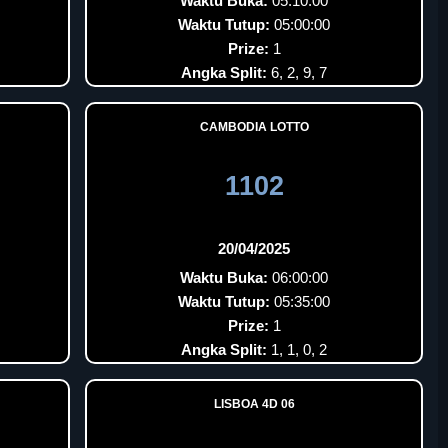
Waktu Buka:
05:10:00
Waktu Tutup:
05:00:00
Prize:
1
Angka Split:
6, 2, 9, 7
CAMBODIA LOTTO
1102
20/04/2025
Waktu Buka:
06:00:00
Waktu Tutup:
05:35:00
Prize:
1
Angka Split:
1, 1, 0, 2
LISBOA 4D 06