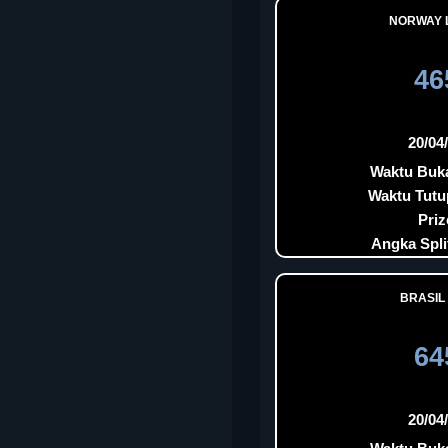
NORWAY 
46
20/04
Waktu Buk
Waktu Tutu
Priz
Angka Spli
BRASIL
64
20/04