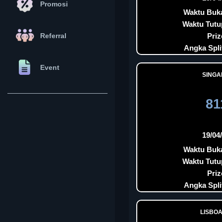
Promosi
Waktu Buk
Waktu Tutu
Referral
Priz
Angka Spli
Event
SINGA
81
19/04
Waktu Buk
Waktu Tutu
Priz
Angka Spli
LISBOA