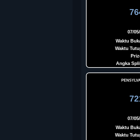
76
07/05
Waktu Buk
Waktu Tutu
Priz
Angka Spli
PENSYLVA
72
07/05
Waktu Buk
Waktu Tutu