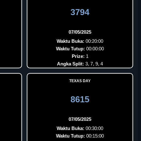
3794
07/05/2025
Waktu Buka:
00:20:00
Waktu Tutup:
00:00:00
Prize:
1
Angka Split:
3, 7, 9, 4
TEXAS DAY
8615
07/05/2025
Waktu Buka:
00:30:00
Waktu Tutup:
00:15:00