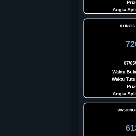
Priz
Angka Spli
ILLINOIS
72
07/05
Waktu Buk
Waktu Tutu
Priz
Angka Spli
WASHINGT
61