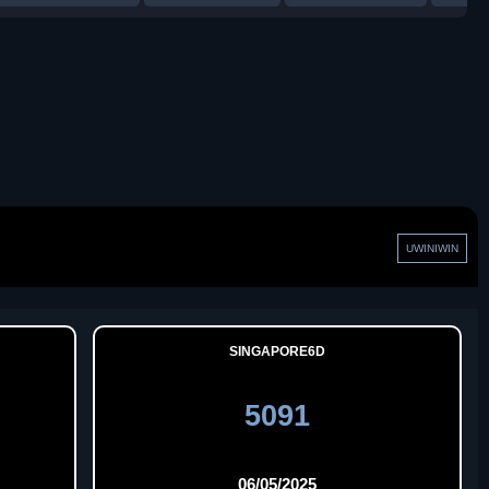
UWINIWIN
SINGAPORE6D
5091
06/05/2025