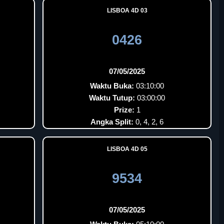
LISBOA 4D 03
0426
07/05/2025
Waktu Buka:
03:10:00
Waktu Tutup:
03:00:00
Prize:
1
Angka Split:
0, 4, 2, 6
LISBOA 4D 05
9534
07/05/2025