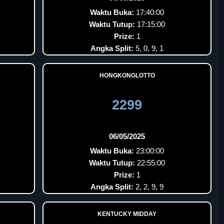
Waktu Buka:
17:40:00
Waktu Tutup:
17:15:00
Prize:
1
Angka Split:
5, 0, 9, 1
HONGKONGLOTTO
2299
06/05/2025
Waktu Buka:
23:00:00
Waktu Tutup:
22:55:00
Prize:
1
Angka Split:
2, 2, 9, 9
KENTUCKY MIDDAY