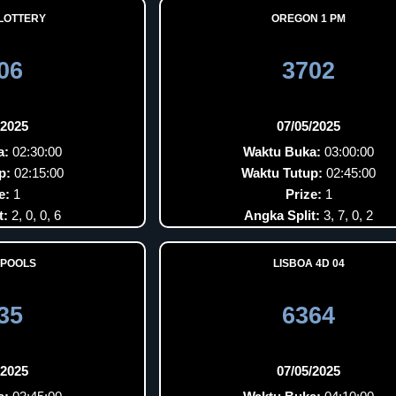
LOTTERY
OREGON 1 PM
06
3702
/2025
07/05/2025
a:
02:30:00
Waktu Buka:
03:00:00
p:
02:15:00
Waktu Tutup:
02:45:00
e:
1
Prize:
1
t:
2, 0, 0, 6
Angka Split:
3, 7, 0, 2
 POOLS
LISBOA 4D 04
35
6364
/2025
07/05/2025