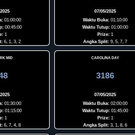
/2025
07/05/2025
a:
01:00:00
Waktu Buka:
01:10:00
p:
00:45:00
Waktu Tutup:
01:00:00
e:
1
Prize:
1
t:
6, 1, 3, 2
Angka Split:
9, 5, 7, 7
RK MID
CAROLINA DAY
48
3186
/2025
07/05/2025
a:
01:30:00
Waktu Buka:
02:00:00
p:
01:15:00
Waktu Tutup:
01:45:00
e:
1
Prize:
1
t:
6, 7, 4, 8
Angka Split:
3, 1, 8, 6