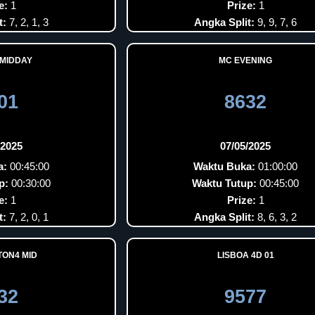
e:
1
Prize:
1
t:
7, 2, 1, 3
Angka Split:
9, 9, 7, 6
 MIDDAY
MC EVENING
01
8632
/2025
07/05/2025
a:
00:45:00
Waktu Buka:
01:00:00
p:
00:30:00
Waktu Tutup:
00:45:00
e:
1
Prize:
1
t:
7, 2, 0, 1
Angka Split:
8, 6, 3, 2
ON4 MID
LISBOA 4D 01
32
9577