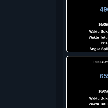
49
16/05
Waktu Buk
Waktu Tutu
Priz
Angka Spli
PENSYLVA
65
16/05
Waktu Buk
Waktu Tutu