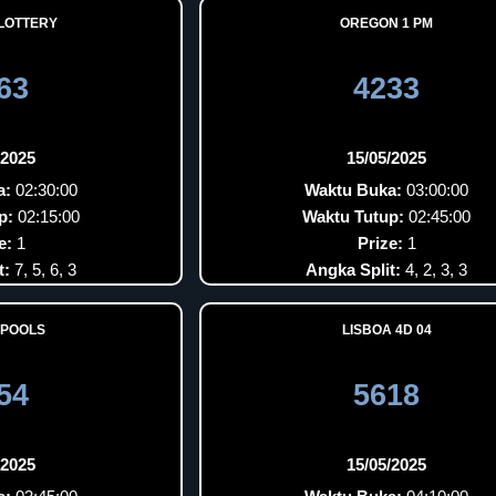
LOTTERY
OREGON 1 PM
63
4233
/2025
15/05/2025
a:
02:30:00
Waktu Buka:
03:00:00
p:
02:15:00
Waktu Tutup:
02:45:00
e:
1
Prize:
1
t:
7, 5, 6, 3
Angka Split:
4, 2, 3, 3
 POOLS
LISBOA 4D 04
54
5618
/2025
15/05/2025