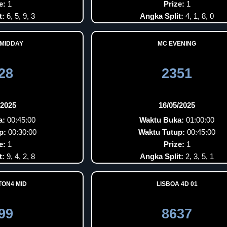
e:
1
Prize:
1
t:
6, 5, 9, 3
Angka Split:
4, 1, 8, 0
 MIDDAY
MC EVENING
28
2351
/2025
16/05/2025
a:
00:45:00
Waktu Buka:
01:00:00
p:
00:30:00
Waktu Tutup:
00:45:00
e:
1
Prize:
1
t:
9, 4, 2, 8
Angka Split:
2, 3, 5, 1
ON4 MID
LISBOA 4D 01
99
8637