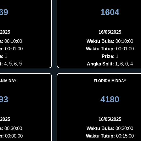
69
1604
/2025
16/05/2025
a:
00:10:00
Waktu Buka:
00:10:00
p:
00:01:00
Waktu Tutup:
00:01:00
e:
1
Prize:
1
t:
4, 9, 6, 9
Angka Split:
1, 6, 0, 4
NIA DAY
FLORIDA MIDDAY
93
4180
/2025
16/05/2025
a:
00:30:00
Waktu Buka:
00:30:00
p:
00:00:00
Waktu Tutup:
00:15:00