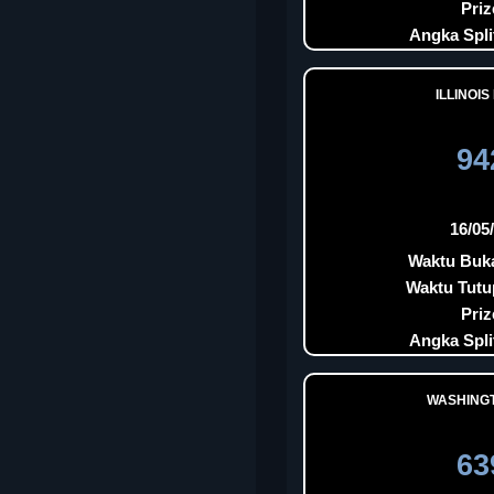
Priz
Angka Spli
ILLINOIS
94
16/05
Waktu Buk
Waktu Tutu
Priz
Angka Spli
WASHINGT
63