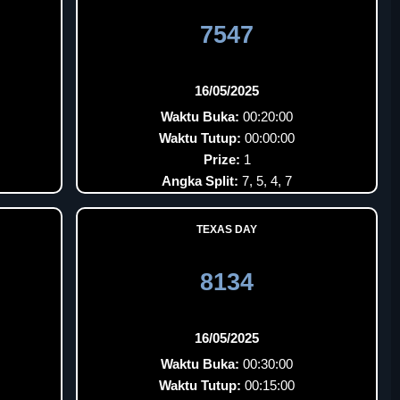
7547
16/05/2025
Waktu Buka:
00:20:00
Waktu Tutup:
00:00:00
Prize:
1
Angka Split:
7, 5, 4, 7
TEXAS DAY
8134
16/05/2025
Waktu Buka:
00:30:00
Waktu Tutup:
00:15:00