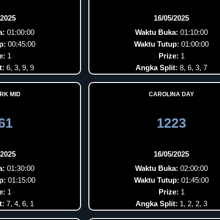
/2025
16/05/2025
a:
01:00:00
Waktu Buka:
01:10:00
p:
00:45:00
Waktu Tutup:
01:00:00
e:
1
Prize:
1
t:
6, 3, 9, 9
Angka Split:
8, 6, 3, 7
RK MID
CAROLINA DAY
61
1223
/2025
16/05/2025
a:
01:30:00
Waktu Buka:
02:00:00
p:
01:15:00
Waktu Tutup:
01:45:00
e:
1
Prize:
1
t:
7, 4, 6, 1
Angka Split:
1, 2, 2, 3