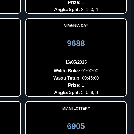
Prize:
1
Angka Split:
8, 1, 3, 4
VIRGINIA DAY
9688
16/05/2025
Waktu Buka:
01:00:00
Waktu Tutup:
00:45:00
Prize:
1
Angka Split:
9, 6, 8, 8
MIAMI LOTTERY
6905