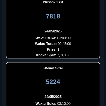
OREGON 1 PM
7818
24/05/2025
Waktu Buka:
03:00:00
Waktu Tutup:
02:45:00
Prize:
1
Angka Split:
7, 8, 1, 8
LISBOA 4D 03
5224
24/05/2025
Waktu Buka:
03:10:00