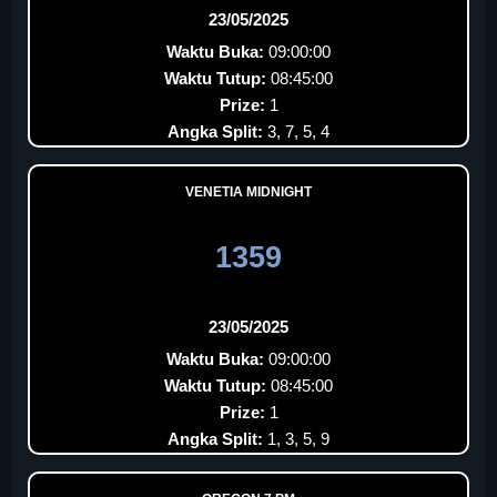
23/05/2025
Waktu Buka:
09:00:00
Waktu Tutup:
08:45:00
Prize:
1
Angka Split:
3, 7, 5, 4
VENETIA MIDNIGHT
1359
23/05/2025
Waktu Buka:
09:00:00
Waktu Tutup:
08:45:00
Prize:
1
Angka Split:
1, 3, 5, 9