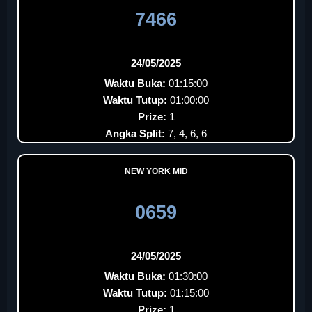
7466
24/05/2025
Waktu Buka:
01:15:00
Waktu Tutup:
01:00:00
Prize:
1
Angka Split:
7, 4, 6, 6
NEW YORK MID
0659
24/05/2025
Waktu Buka:
01:30:00
Waktu Tutup:
01:15:00
Prize:
1