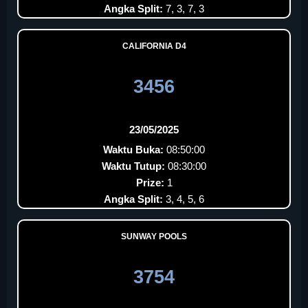
Angka Split:
7, 3, 7, 3
CALIFORNIA D4
3456
23/05/2025
Waktu Buka:
08:50:00
Waktu Tutup:
08:30:00
Prize:
1
Angka Split:
3, 4, 5, 6
SUNWAY POOLS
3754