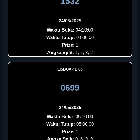
1532
24/05/2025
Waktu Buka:
04:10:00
Waktu Tutup:
04:00:00
Prize:
1
Angka Split:
1, 5, 3, 2
LISBOA 4D 05
0699
24/05/2025
Waktu Buka:
05:10:00
Waktu Tutup:
05:00:00
Prize:
1
Angka Split:
0, 6, 9, 9