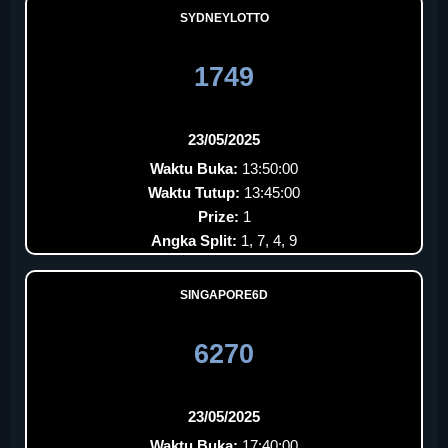
SYDNEYLOTTO
1749
23/05/2025
Waktu Buka:
13:50:00
Waktu Tutup:
13:45:00
Prize:
1
Angka Split:
1, 7, 4, 9
SINGAPORE6D
6270
23/05/2025
Waktu Buka:
17:40:00