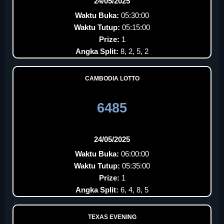
24/05/2025
Waktu Buka:
05:30:00
Waktu Tutup:
05:15:00
Prize:
1
Angka Split:
8, 2, 5, 2
CAMBODIA LOTTO
6485
24/05/2025
Waktu Buka:
06:00:00
Waktu Tutup:
05:35:00
Prize:
1
Angka Split:
6, 4, 8, 5
TEXAS EVENING