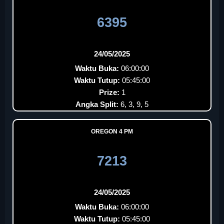
6395
24/05/2025
Waktu Buka:
06:00:00
Waktu Tutup:
05:45:00
Prize:
1
Angka Split:
6, 3, 9, 5
OREGON 4 PM
7213
24/05/2025
Waktu Buka:
06:00:00
Waktu Tutup:
05:45:00