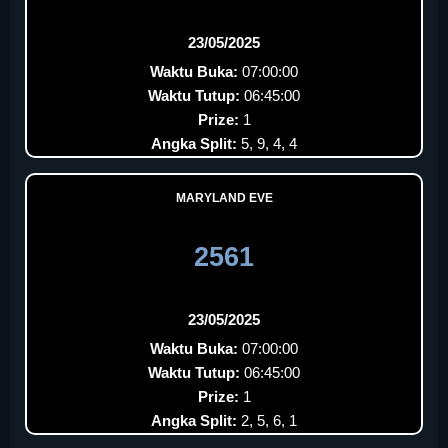
23/05/2025
Waktu Buka:
07:00:00
Waktu Tutup:
06:45:00
Prize:
1
Angka Split:
5, 9, 4, 4
MARYLAND EVE
2561
23/05/2025
Waktu Buka:
07:00:00
Waktu Tutup:
06:45:00
Prize:
1
Angka Split:
2, 5, 6, 1