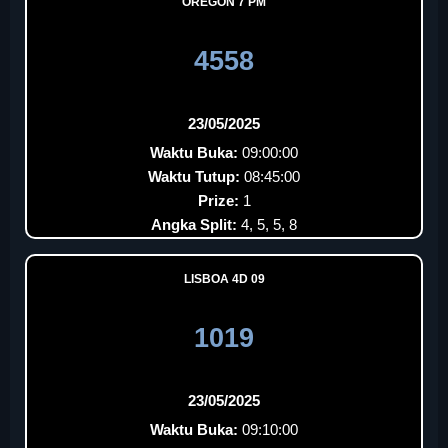
OREGON 7 PM
4558
23/05/2025
Waktu Buka:
09:00:00
Waktu Tutup:
08:45:00
Prize:
1
Angka Split:
4, 5, 5, 8
LISBOA 4D 09
1019
23/05/2025
Waktu Buka:
09:10:00