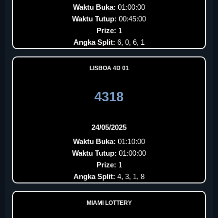
Waktu Buka:
01:00:00
Waktu Tutup:
00:45:00
Prize:
1
Angka Split:
6, 0, 6, 1
LISBOA 4D 01
4318
24/05/2025
Waktu Buka:
01:10:00
Waktu Tutup:
01:00:00
Prize:
1
Angka Split:
4, 3, 1, 8
MIAMI LOTTERY