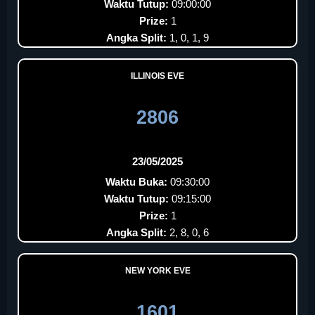
Waktu Tutup:
09:00:00
Prize:
1
Angka Split:
1, 0, 1, 9
ILLINOIS EVE
2806
23/05/2025
Waktu Buka:
09:30:00
Waktu Tutup:
09:15:00
Prize:
1
Angka Split:
2, 8, 0, 6
NEW YORK EVE
1601