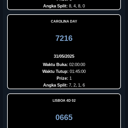
Angka Split:
8, 4, 8, 0
CAROLINA DAY
7216
31/05/2025
Waktu Buka:
02:00:00
Waktu Tutup:
01:45:00
Prize:
1
Angka Split:
7, 2, 1, 6
LISBOA 4D 02
0665