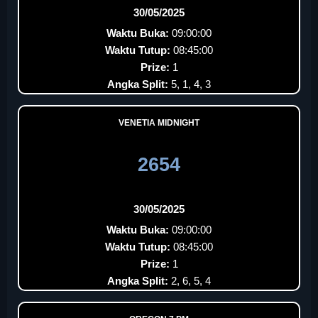
30/05/2025
Waktu Buka:
09:00:00
Waktu Tutup:
08:45:00
Prize:
1
Angka Split:
5, 1, 4, 3
VENETIA MIDNIGHT
2654
30/05/2025
Waktu Buka:
09:00:00
Waktu Tutup:
08:45:00
Prize:
1
Angka Split:
2, 6, 5, 4