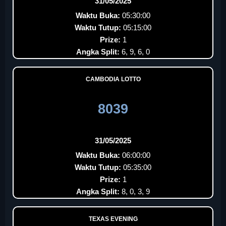
31/05/2025
Waktu Buka:
05:30:00
Waktu Tutup:
05:15:00
Prize:
1
Angka Split:
6, 9, 6, 0
CAMBODIA LOTTO
8039
31/05/2025
Waktu Buka:
06:00:00
Waktu Tutup:
05:35:00
Prize:
1
Angka Split:
8, 0, 3, 9
TEXAS EVENING