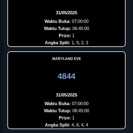
31/05/2025
Waktu Buka:
07:00:00
Waktu Tutup:
06:45:00
Prize:
1
Angka Split:
1, 9, 2, 3
MARYLAND EVE
4844
31/05/2025
Waktu Buka:
07:00:00
Waktu Tutup:
06:45:00
Prize:
1
Angka Split:
4, 8, 4, 4