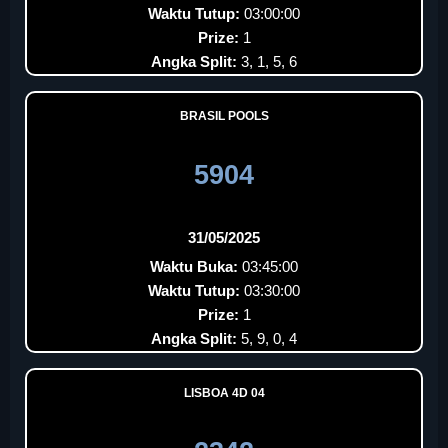
Waktu Tutup:
03:00:00
Prize:
1
Angka Split:
3, 1, 5, 6
BRASIL POOLS
5904
31/05/2025
Waktu Buka:
03:45:00
Waktu Tutup:
03:30:00
Prize:
1
Angka Split:
5, 9, 0, 4
LISBOA 4D 04