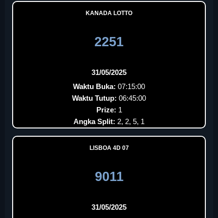
KANADA LOTTO
2251
31/05/2025
Waktu Buka:
07:15:00
Waktu Tutup:
06:45:00
Prize:
1
Angka Split:
2, 2, 5, 1
LISBOA 4D 07
9011
31/05/2025