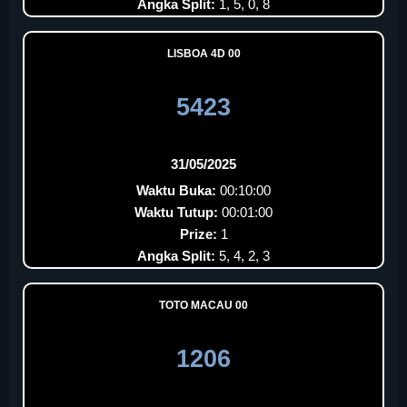
Angka Split:
1, 5, 0, 8
LISBOA 4D 00
5423
31/05/2025
Waktu Buka:
00:10:00
Waktu Tutup:
00:01:00
Prize:
1
Angka Split:
5, 4, 2, 3
TOTO MACAU 00
1206