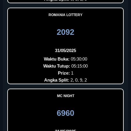
ROMANIA LOTTERY
2092
31/05/2025
Waktu Buka:
05:30:00
Waktu Tutup:
05:15:00
Prize:
1
Angka Split:
2, 0, 9, 2
MC NIGHT
6960