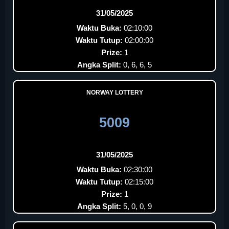
31/05/2025
Waktu Buka:
02:10:00
Waktu Tutup:
02:00:00
Prize:
1
Angka Split:
0, 6, 6, 5
NORWAY LOTTERY
5009
31/05/2025
Waktu Buka:
02:30:00
Waktu Tutup:
02:15:00
Prize:
1
Angka Split:
5, 0, 0, 9