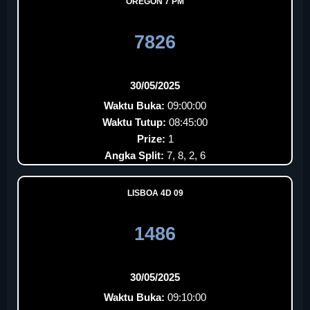
OREGON 7 PM
7826
30/05/2025
Waktu Buka:
09:00:00
Waktu Tutup:
08:45:00
Prize:
1
Angka Split:
7, 8, 2, 6
LISBOA 4D 09
1486
30/05/2025
Waktu Buka:
09:10:00