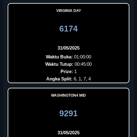
VIRGINIA DAY
6174
31/05/2025
Waktu Buka:
01:00:00
Waktu Tutup:
00:45:00
Prize:
1
Angka Split:
6, 1, 7, 4
WASHINGTON4 MID
9291
31/05/2025