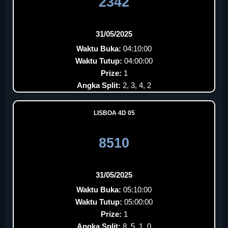
2342
31/05/2025
Waktu Buka:
04:10:00
Waktu Tutup:
04:00:00
Prize:
1
Angka Split:
2, 3, 4, 2
LISBOA 4D 05
8510
31/05/2025
Waktu Buka:
05:10:00
Waktu Tutup:
05:00:00
Prize:
1
Angka Split:
8, 5, 1, 0