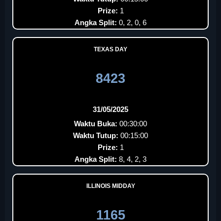
Prize:
1
Angka Split:
0, 2, 0, 6
TEXAS DAY
8423
31/05/2025
Waktu Buka:
00:30:00
Waktu Tutup:
00:15:00
Prize:
1
Angka Split:
8, 4, 2, 3
ILLINOIS MIDDAY
1165