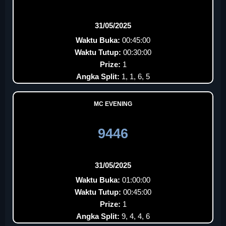
31/05/2025
Waktu Buka:
00:45:00
Waktu Tutup:
00:30:00
Prize:
1
Angka Split:
1, 1, 6, 5
MC EVENING
9446
31/05/2025
Waktu Buka:
01:00:00
Waktu Tutup:
00:45:00
Prize:
1
Angka Split:
9, 4, 4, 6