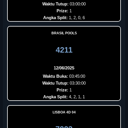
Waktu Tutup:
03:00:00
Prize:
1
Angka Split:
1, 2, 0, 6
BRASIL POOLS
4211
12/06/2025
Waktu Buka:
03:45:00
Waktu Tutup:
03:30:00
Prize:
1
Angka Split:
4, 2, 1, 1
LISBOA 4D 04