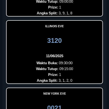
Waktu Tutup:
09:00:00
Prize:
1
Angka Split:
3, 9, 1, 8
ILLINOIS EVE
3120
11/06/2025
Waktu Buka:
09:30:00
Waktu Tutup:
09:15:00
Prize:
1
Angka Split:
3, 1, 2, 0
NEW YORK EVE
0021