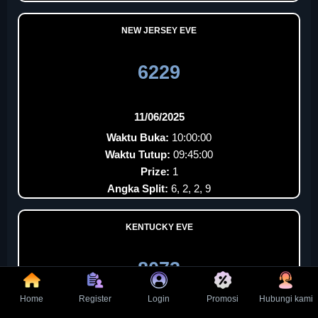
NEW JERSEY EVE
6229
11/06/2025
Waktu Buka:
10:00:00
Waktu Tutup:
09:45:00
Prize:
1
Angka Split:
6, 2, 2, 9
KENTUCKY EVE
8073
Home
Register
Login
Promosi
Hubungi kami
11/06/2025