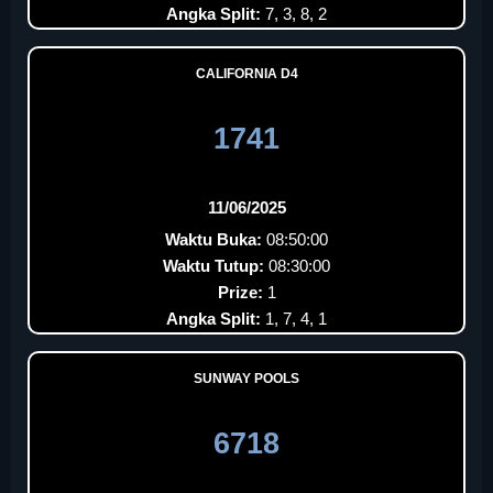
Angka Split:
7, 3, 8, 2
CALIFORNIA D4
1741
11/06/2025
Waktu Buka:
08:50:00
Waktu Tutup:
08:30:00
Prize:
1
Angka Split:
1, 7, 4, 1
SUNWAY POOLS
6718