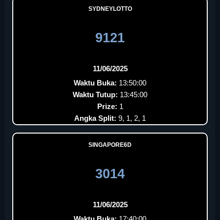
SYDNEYLOTTO
9121
11/06/2025
Waktu Buka:
13:50:00
Waktu Tutup:
13:45:00
Prize:
1
Angka Split:
9, 1, 2, 1
SINGAPORE6D
3014
11/06/2025
Waktu Buka:
17:40:00