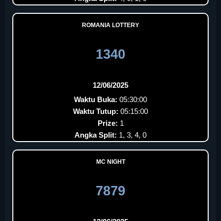
ROMANIA LOTTERY
1340
12/06/2025
Waktu Buka:
05:30:00
Waktu Tutup:
05:15:00
Prize:
1
Angka Split:
1, 3, 4, 0
MC NIGHT
7879