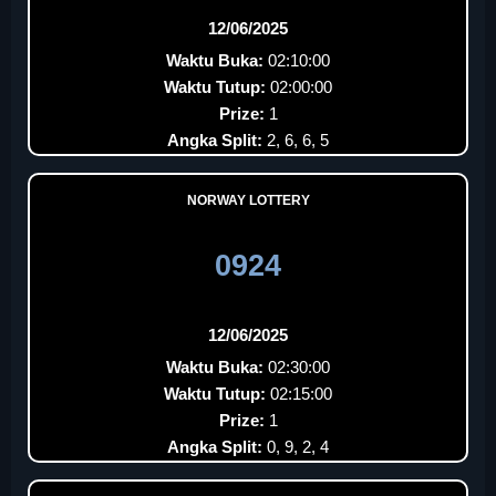
12/06/2025
Waktu Buka:
02:10:00
Waktu Tutup:
02:00:00
Prize:
1
Angka Split:
2, 6, 6, 5
NORWAY LOTTERY
0924
12/06/2025
Waktu Buka:
02:30:00
Waktu Tutup:
02:15:00
Prize:
1
Angka Split:
0, 9, 2, 4