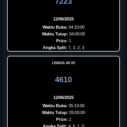
7223
12/06/2025
Waktu Buka:
04:10:00
Waktu Tutup:
04:00:00
Prize:
1
Angka Split:
7, 2, 2, 3
LISBOA 4D 05
4610
12/06/2025
Waktu Buka:
05:10:00
Waktu Tutup:
05:00:00
Prize:
1
Angka Split:
4, 6, 1, 0