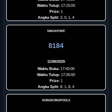
Waktu Tutup:
17:15:00
Prize:
1
Angka Split:
3, 0, 1, 4
SINGAPORE
8184
11/06/2025
Waktu Buka:
17:40:00
Waktu Tutup:
17:30:00
Prize:
1
Angka Split:
8, 1, 8, 4
HONGKONGPOOLS