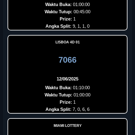
Waktu Buka:
01:00:00
Waktu Tutup:
00:45:00
Prize:
1
Angka Split:
9, 1, 1, 0
LISBOA 4D 01
7066
12/06/2025
Waktu Buka:
01:10:00
Waktu Tutup:
01:00:00
Prize:
1
Angka Split:
7, 0, 6, 6
MIAMI LOTTERY