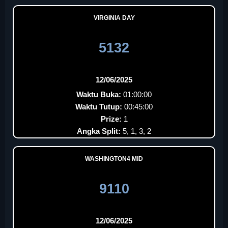
VIRGINIA DAY
5132
12/06/2025
Waktu Buka:
01:00:00
Waktu Tutup:
00:45:00
Prize:
1
Angka Split:
5, 1, 3, 2
WASHINGTON4 MID
9110
12/06/2025