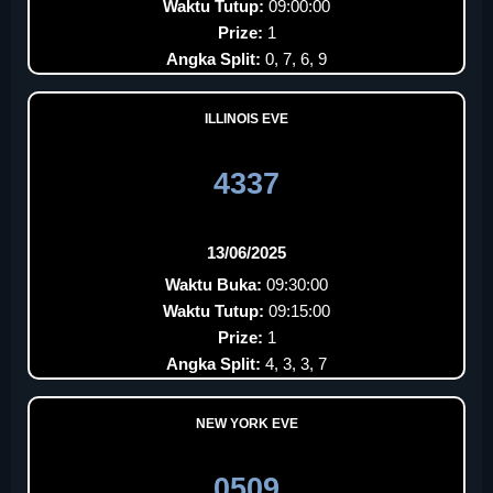
Waktu Tutup:
09:00:00
Prize:
1
Angka Split:
0, 7, 6, 9
ILLINOIS EVE
4337
13/06/2025
Waktu Buka:
09:30:00
Waktu Tutup:
09:15:00
Prize:
1
Angka Split:
4, 3, 3, 7
NEW YORK EVE
0509