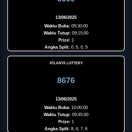
13/06/2025
Waktu Buka:
09:30:00
Waktu Tutup:
09:15:00
Prize:
1
Angka Split:
0, 5, 0, 9
ATLANTA LOTTERY
8676
13/06/2025
Waktu Buka:
10:00:00
Waktu Tutup:
09:45:00
Prize:
1
Angka Split:
8, 6, 7, 6