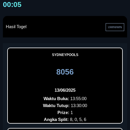
00:05
Hasil Togel
UWINIWIN
SYDNEYPOOLS
8056
13/06/2025
Waktu Buka:
13:55:00
Waktu Tutup:
13:30:00
Prize:
1
Angka Split:
8, 0, 5, 6