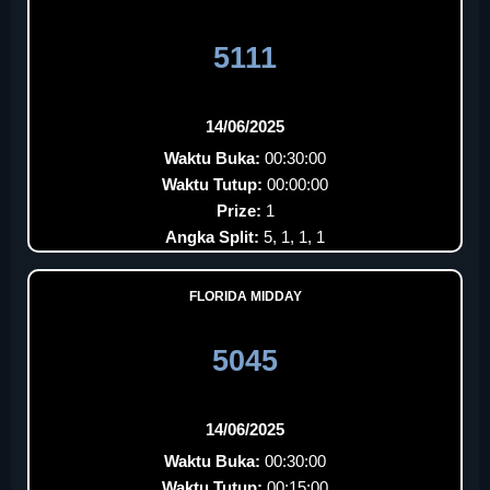
5111
14/06/2025
Waktu Buka:
00:30:00
Waktu Tutup:
00:00:00
Prize:
1
Angka Split:
5, 1, 1, 1
FLORIDA MIDDAY
5045
14/06/2025
Waktu Buka:
00:30:00
Waktu Tutup:
00:15:00