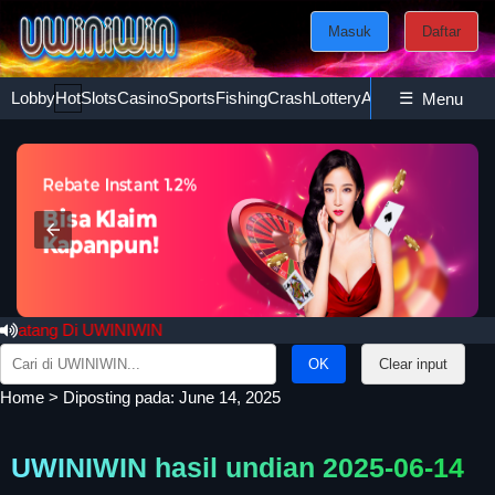
Masuk
Daftar
Lobby
Hot
Slots
Casino
Sports
Fishing
Crash
Lottery
Ayam
☰
Poker
Esport
Menu
ang Di UWINIWIN
Search
Clear input
for:
Home
>
Diposting pada: June 14, 2025
UWINIWIN hasil undian 2025-06-14