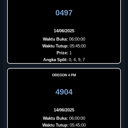
0497
14/06/2025
Waktu Buka:
06:00:00
Waktu Tutup:
05:45:00
Prize:
1
Angka Split:
0, 4, 9, 7
OREGON 4 PM
4904
14/06/2025
Waktu Buka:
06:00:00
Waktu Tutup:
05:45:00