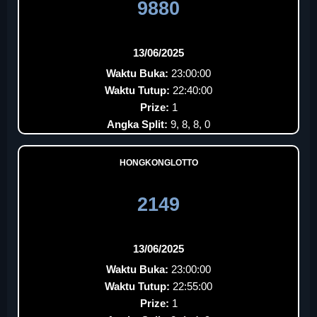
9880
13/06/2025
Waktu Buka:
23:00:00
Waktu Tutup:
22:40:00
Prize:
1
Angka Split:
9, 8, 8, 0
HONGKONGLOTTO
2149
13/06/2025
Waktu Buka:
23:00:00
Waktu Tutup:
22:55:00
Prize:
1