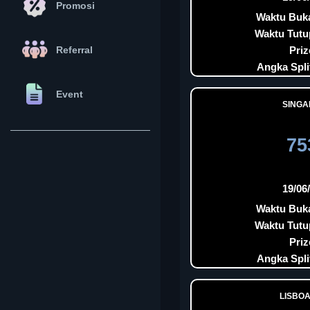
Promosi
Waktu Buk
Waktu Tutu
Referral
Priz
Angka Spli
Event
SINGA
75
19/06
Waktu Buk
Waktu Tutu
Priz
Angka Spli
LISBOA