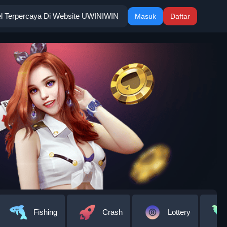
bsite UWINIWIN
Masuk
Daftar
Fishing
Crash
Lottery