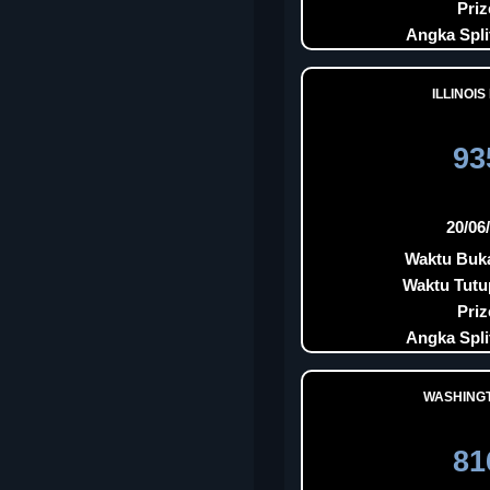
Priz
Angka Spli
ILLINOIS
93
20/06
Waktu Buk
Waktu Tutu
Priz
Angka Spli
WASHINGT
81