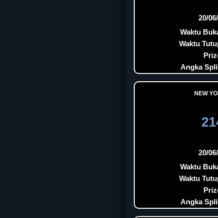
20/06
Waktu Buk
Waktu Tutu
Priz
Angka Spli
NEW YO
21
20/06
Waktu Buk
Waktu Tutu
Priz
Angka Spli