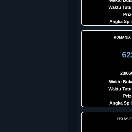
Waktu Buk
Waktu Tutu
Priz
Angka Spli
ROMANIA 
62
20/06
Waktu Buk
Waktu Tutu
Priz
Angka Spli
TEXAS E