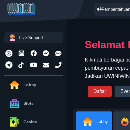
Pemberitahuan : Situs Resmi Menam
Live Support
Selamat 
Nikmati berbagai p
pembayaran cepat 
Jadikan UWINIWIN s
Lobby
Daftar
Even
Slots
Lobby
Casino