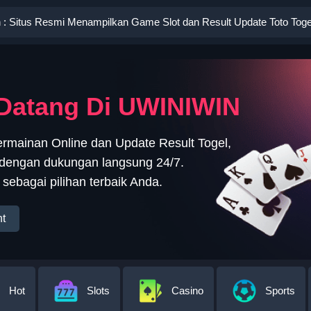
pilkan Game Slot dan Result Update Toto Togel Terpercaya Di We
Datang Di
UWINIWIN
ermainan Online dan Update Result Togel,
dengan dukungan langsung 24/7.
ebagai pilihan terbaik Anda.
t
Hot
Slots
Casino
Sports