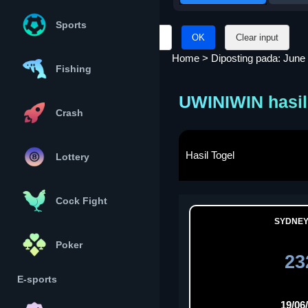
Sports
Search
Clear input
for:
Home
>
Diposting pada: June
Fishing
UWINIWIN hasil
Crash
Hasil Togel
Lottery
Cock Fight
SYDNE
Poker
23
E-sports
19/06