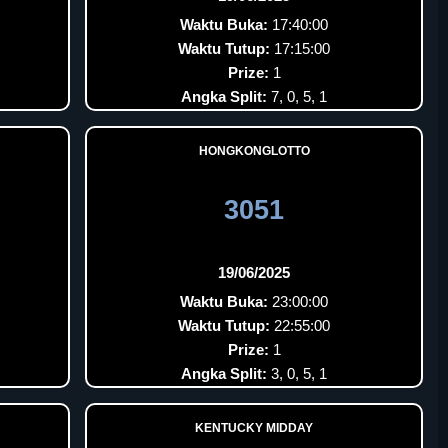
Waktu Buka:
17:40:00
Waktu Tutup:
17:15:00
Prize:
1
Angka Split:
7, 0, 5, 1
HONGKONGLOTTO
3051
19/06/2025
Waktu Buka:
23:00:00
Waktu Tutup:
22:55:00
Prize:
1
Angka Split:
3, 0, 5, 1
KENTUCKY MIDDAY