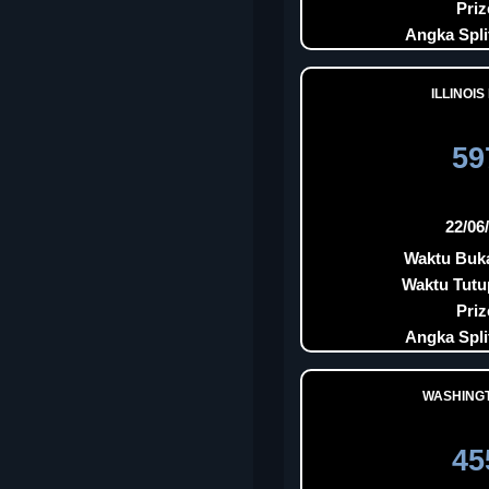
Priz
Angka Spli
ILLINOIS
59
22/06
Waktu Buk
Waktu Tutu
Priz
Angka Spli
WASHINGT
45