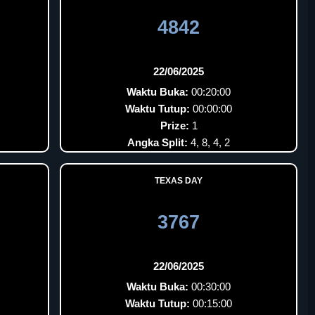
4842
22/06/2025
Waktu Buka:
00:20:00
Waktu Tutup:
00:00:00
Prize:
1
Angka Split:
4, 8, 4, 2
TEXAS DAY
3767
22/06/2025
Waktu Buka:
00:30:00
Waktu Tutup:
00:15:00