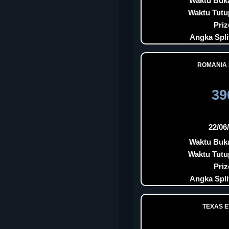
Waktu Buk
Waktu Tutu
Priz
Angka Spli
ROMANIA 
39
22/06
Waktu Buk
Waktu Tutu
Priz
Angka Spli
TEXAS E