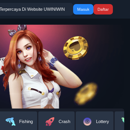
site UWINIWIN
Masuk
Daftar
Fishing
Crash
Lottery