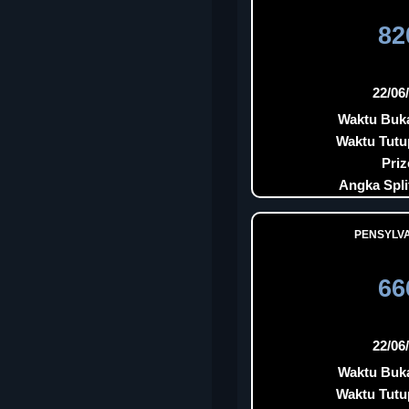
82
22/06
Waktu Buk
Waktu Tutu
Priz
Angka Spli
PENSYLVA
66
22/06
Waktu Buk
Waktu Tutu