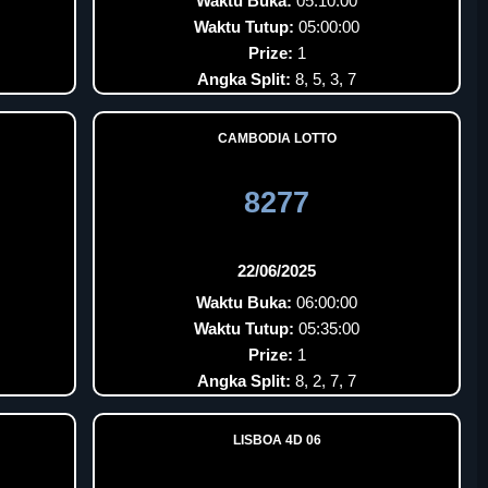
Waktu Buka:
05:10:00
Waktu Tutup:
05:00:00
Prize:
1
Angka Split:
8, 5, 3, 7
CAMBODIA LOTTO
8277
22/06/2025
Waktu Buka:
06:00:00
Waktu Tutup:
05:35:00
Prize:
1
Angka Split:
8, 2, 7, 7
LISBOA 4D 06