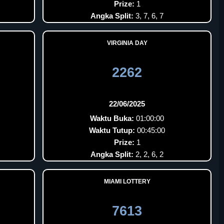
Prize:
1
Angka Split:
3, 7, 6, 7
VIRGINIA DAY
2262
22/06/2025
Waktu Buka:
01:00:00
Waktu Tutup:
00:45:00
Prize:
1
Angka Split:
2, 2, 6, 2
MIAMI LOTTERY
7613