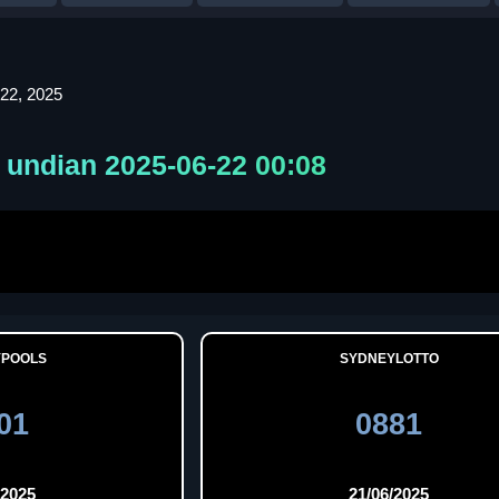
 22, 2025
 undian 2025-06-22 00:08
YPOOLS
SYDNEYLOTTO
01
0881
/2025
21/06/2025