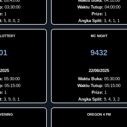
a:
03:45:00
Waktu Buka:
04:10:00
p:
03:30:00
Waktu Tutup:
04:00:00
e:
1
Prize:
1
t:
5, 8, 0, 2
Angka Split:
3, 4, 1, 1
LOTTERY
MC NIGHT
01
9432
/2025
22/06/2025
a:
05:30:00
Waktu Buka:
05:30:00
p:
05:15:00
Waktu Tutup:
05:15:00
e:
1
Prize:
1
t:
3, 9, 0, 1
Angka Split:
9, 4, 3, 2
VENING
OREGON 4 PM