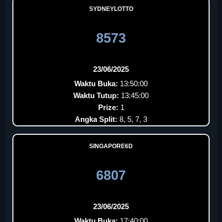
SYDNEYLOTTO
8573
23/06/2025
Waktu Buka:
13:50:00
Waktu Tutup:
13:45:00
Prize:
1
Angka Split:
8, 5, 7, 3
SINGAPORE6D
6807
23/06/2025
Waktu Buka:
17:40:00