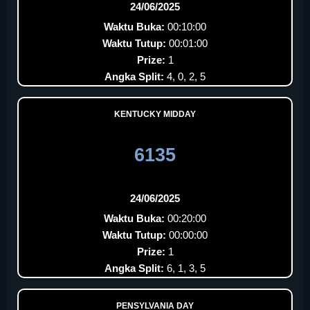
24/06/2025
Waktu Buka:
00:10:00
Waktu Tutup:
00:01:00
Prize:
1
Angka Split:
4, 0, 2, 5
KENTUCKY MIDDAY
6135
24/06/2025
Waktu Buka:
00:20:00
Waktu Tutup:
00:00:00
Prize:
1
Angka Split:
6, 1, 3, 5
PENSYLVANIA DAY