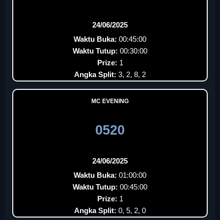
24/06/2025
Waktu Buka:
00:45:00
Waktu Tutup:
00:30:00
Prize:
1
Angka Split:
3, 2, 8, 2
MC EVENING
0520
24/06/2025
Waktu Buka:
01:00:00
Waktu Tutup:
00:45:00
Prize:
1
Angka Split:
0, 5, 2, 0