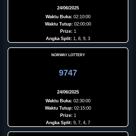
24/06/2025
Waktu Buka:
02:10:00
Waktu Tutup:
02:00:00
Prize:
1
Angka Split:
1, 8, 9, 3
NORWAY LOTTERY
9747
24/06/2025
Waktu Buka:
02:30:00
Waktu Tutup:
02:15:00
Prize:
1
Angka Split:
9, 7, 4, 7