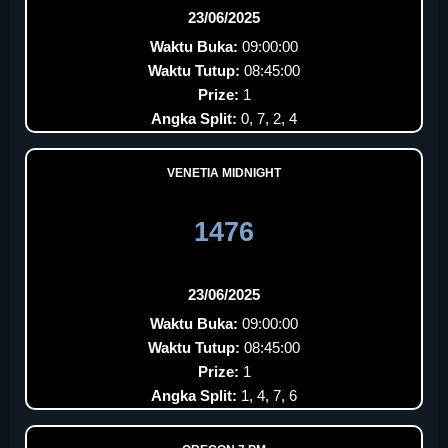
23/06/2025
Waktu Buka:
09:00:00
Waktu Tutup:
08:45:00
Prize:
1
Angka Split:
0, 7, 2, 4
VENETIA MIDNIGHT
1476
23/06/2025
Waktu Buka:
09:00:00
Waktu Tutup:
08:45:00
Prize:
1
Angka Split:
1, 4, 7, 6