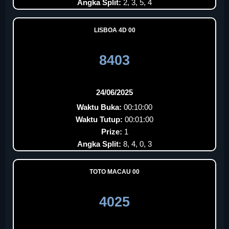
Angka Split:
2, 3, 5, 4
LISBOA 4D 00
8403
24/06/2025
Waktu Buka:
00:10:00
Waktu Tutup:
00:01:00
Prize:
1
Angka Split:
8, 4, 0, 3
TOTO MACAU 00
4025