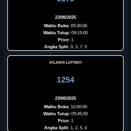
23/06/2025
Waktu Buka:
09:30:00
Waktu Tutup:
09:15:00
Prize:
1
Angka Split:
0, 3, 7, 9
ATLANTA LOTTERY
1254
23/06/2025
Waktu Buka:
10:00:00
Waktu Tutup:
09:45:00
Prize:
1
Angka Split:
1, 2, 5, 4