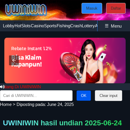
Masuk
Daftar
Lobby
Hot
Slots
Casino
Sports
Fishing
Crash
Lottery
Ayam
☰
Poker
Esport
Menu
ng Di UWINIWIN
Search
Clear input
for:
Home
>
Diposting pada: June 24, 2025
UWINIWIN hasil undian 2025-06-24