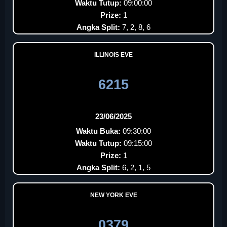
Waktu Tutup:
09:00:00
Prize:
1
Angka Split:
7, 2, 8, 6
ILLINOIS EVE
6215
23/06/2025
Waktu Buka:
09:30:00
Waktu Tutup:
09:15:00
Prize:
1
Angka Split:
6, 2, 1, 5
NEW YORK EVE
0379