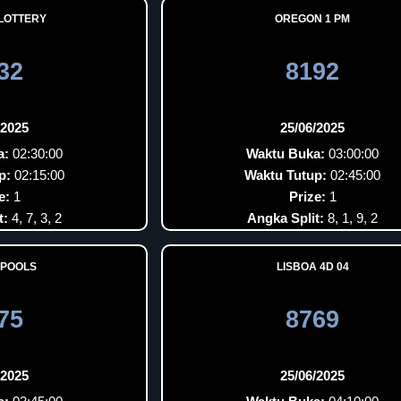
LOTTERY
OREGON 1 PM
32
8192
/2025
25/06/2025
a:
02:30:00
Waktu Buka:
03:00:00
p:
02:15:00
Waktu Tutup:
02:45:00
e:
1
Prize:
1
t:
4, 7, 3, 2
Angka Split:
8, 1, 9, 2
 POOLS
LISBOA 4D 04
75
8769
/2025
25/06/2025