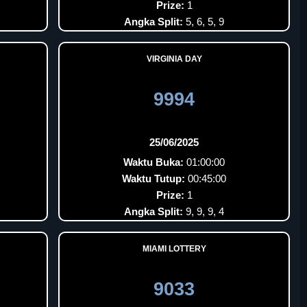
Prize:
1
Angka Split:
5, 6, 5, 9
VIRGINIA DAY
9994
25/06/2025
Waktu Buka:
01:00:00
Waktu Tutup:
00:45:00
Prize:
1
Angka Split:
9, 9, 9, 4
MIAMI LOTTERY
9033