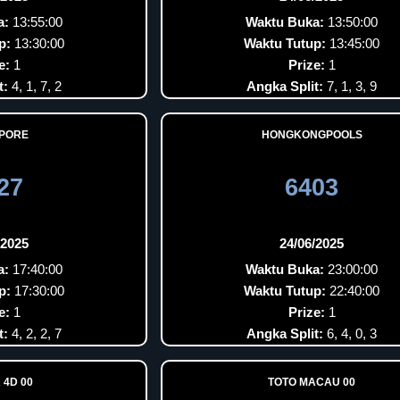
a:
13:55:00
Waktu Buka:
13:50:00
p:
13:30:00
Waktu Tutup:
13:45:00
e:
1
Prize:
1
t:
4, 1, 7, 2
Angka Split:
7, 1, 3, 9
PORE
HONGKONGPOOLS
27
6403
/2025
24/06/2025
a:
17:40:00
Waktu Buka:
23:00:00
p:
17:30:00
Waktu Tutup:
22:40:00
e:
1
Prize:
1
t:
4, 2, 2, 7
Angka Split:
6, 4, 0, 3
 4D 00
TOTO MACAU 00