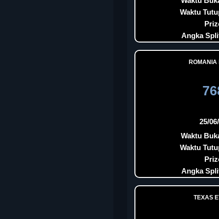
Waktu Buk
Waktu Tutu
Priz
Angka Spli
ROMANIA 
76
25/06
Waktu Buk
Waktu Tutu
Priz
Angka Spli
TEXAS E