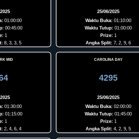
/2025
25/06/2025
a:
01:00:00
Waktu Buka:
01:10:00
p:
00:45:00
Waktu Tutup:
01:00:00
e:
1
Prize:
1
t:
8, 3, 3, 5
Angka Split:
7, 2, 9, 6
RK MID
CAROLINA DAY
64
4295
/2025
25/06/2025
a:
01:30:00
Waktu Buka:
02:00:00
p:
01:15:00
Waktu Tutup:
01:45:00
e:
1
Prize:
1
t:
2, 4, 6, 4
Angka Split:
4, 2, 9, 5