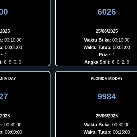
00
6026
/2025
25/06/2025
a:
00:10:00
Waktu Buka:
00:10:00
p:
00:01:00
Waktu Tutup:
00:01:00
e:
1
Prize:
1
t:
8, 9, 0, 0
Angka Split:
6, 0, 2, 6
NIA DAY
FLORIDA MIDDAY
27
9984
/2025
25/06/2025
a:
00:30:00
Waktu Buka:
00:30:00
p:
00:00:00
Waktu Tutup:
00:15:00