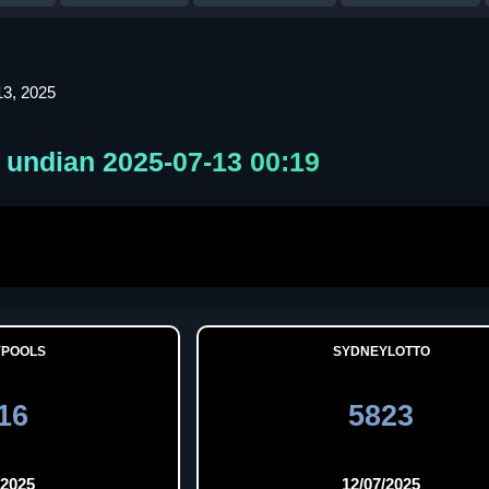
13, 2025
 undian 2025-07-13 00:19
YPOOLS
SYDNEYLOTTO
16
5823
/2025
12/07/2025