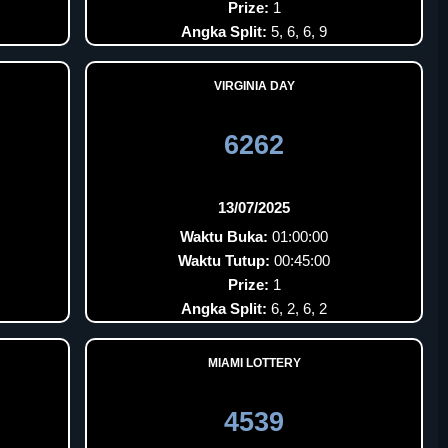
Prize:
1
Angka Split:
5, 6, 6, 9
VIRGINIA DAY
6262
13/07/2025
Waktu Buka:
01:00:00
Waktu Tutup:
00:45:00
Prize:
1
Angka Split:
6, 2, 6, 2
MIAMI LOTTERY
4539