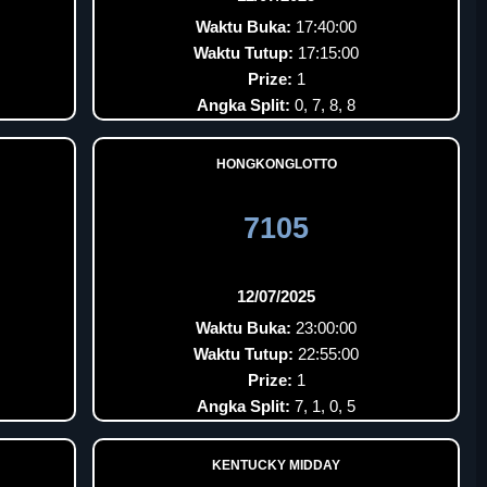
Waktu Buka:
17:40:00
Waktu Tutup:
17:15:00
Prize:
1
Angka Split:
0, 7, 8, 8
HONGKONGLOTTO
7105
12/07/2025
Waktu Buka:
23:00:00
Waktu Tutup:
22:55:00
Prize:
1
Angka Split:
7, 1, 0, 5
KENTUCKY MIDDAY