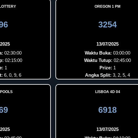
LOTTERY
OREGON 1 PM
96
3254
/2025
13/07/2025
a:
02:30:00
Waktu Buka:
03:00:00
p:
02:15:00
Waktu Tutup:
02:45:00
e:
1
Prize:
1
t:
6, 0, 9, 6
Angka Split:
3, 2, 5, 4
 POOLS
LISBOA 4D 04
69
6918
/2025
13/07/2025