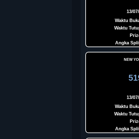
13/07
Waktu Buk
Waktu Tutu
Priz
Angka Spli
NEW YO
51
13/07
Waktu Buk
Waktu Tutu
Priz
Angka Spli