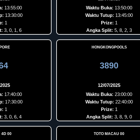
a:
13:55:00
Waktu Buka:
13:50:00
p:
13:30:00
Waktu Tutup:
13:45:00
e:
1
Prize:
1
t:
3, 0, 1, 6
Angka Split:
5, 8, 2, 3
PORE
HONGKONGPOOLS
64
3890
/2025
12/07/2025
a:
17:40:00
Waktu Buka:
23:00:00
p:
17:30:00
Waktu Tutup:
22:40:00
e:
1
Prize:
1
t:
3, 0, 6, 4
Angka Split:
3, 8, 9, 0
 4D 00
TOTO MACAU 00