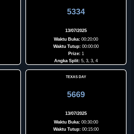
5334
13/07/2025
Waktu Buka:
00:20:00
Waktu Tutup:
00:00:00
Prize:
1
Angka Split:
5, 3, 3, 4
TEXAS DAY
5669
13/07/2025
Waktu Buka:
00:30:00
Waktu Tutup:
00:15:00