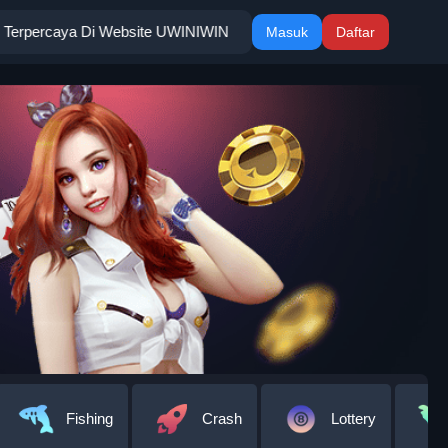
bsite UWINIWIN
Masuk
Daftar
Fishing
Crash
Lottery