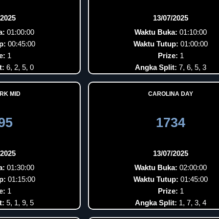
/2025
13/07/2025
a:
01:00:00
Waktu Buka:
01:10:00
p:
00:45:00
Waktu Tutup:
01:00:00
e:
1
Prize:
1
t:
6, 2, 5, 0
Angka Split:
7, 6, 5, 3
RK MID
CAROLINA DAY
95
1734
/2025
13/07/2025
a:
01:30:00
Waktu Buka:
02:00:00
p:
01:15:00
Waktu Tutup:
01:45:00
e:
1
Prize:
1
t:
5, 1, 9, 5
Angka Split:
1, 7, 3, 4