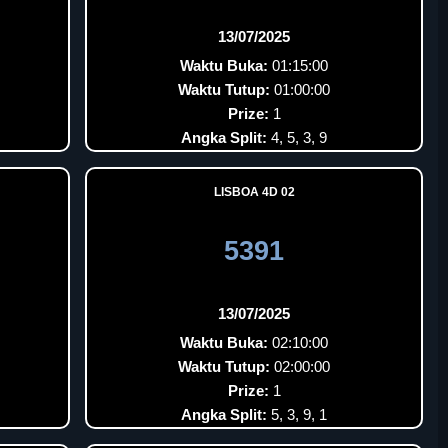
13/07/2025
Waktu Buka:
01:15:00
Waktu Tutup:
01:00:00
Prize:
1
Angka Split:
4, 5, 3, 9
LISBOA 4D 02
5391
13/07/2025
Waktu Buka:
02:10:00
Waktu Tutup:
02:00:00
Prize:
1
Angka Split:
5, 3, 9, 1