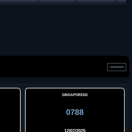
UWINIWIN
SINGAPORE6D
0788
12/07/2025