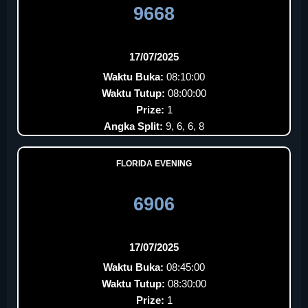
9668
17/07/2025
Waktu Buka:
08:10:00
Waktu Tutup:
08:00:00
Prize:
1
Angka Split:
9, 6, 6, 8
FLORIDA EVENING
6906
17/07/2025
Waktu Buka:
08:45:00
Waktu Tutup:
08:30:00
Prize:
1