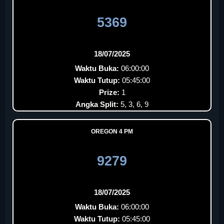
5369
18/07/2025
Waktu Buka:
06:00:00
Waktu Tutup:
05:45:00
Prize:
1
Angka Split:
5, 3, 6, 9
OREGON 4 PM
9279
18/07/2025
Waktu Buka:
06:00:00
Waktu Tutup:
05:45:00