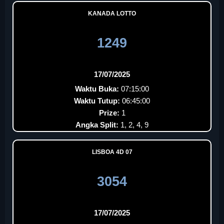
KANADA LOTTO
1249
17/07/2025
Waktu Buka:
07:15:00
Waktu Tutup:
06:45:00
Prize:
1
Angka Split:
1, 2, 4, 9
LISBOA 4D 07
3054
17/07/2025