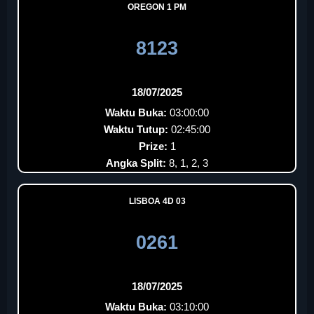
OREGON 1 PM
8123
18/07/2025
Waktu Buka:
03:00:00
Waktu Tutup:
02:45:00
Prize:
1
Angka Split:
8, 1, 2, 3
LISBOA 4D 03
0261
18/07/2025
Waktu Buka:
03:10:00