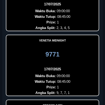
17/07/2025
Waktu Buka:
09:00:00
Waktu Tutup:
08:45:00
Prize:
1
Angka Split:
2, 3, 4, 5
VENETIA MIDNIGHT
9771
17/07/2025
Waktu Buka:
09:00:00
Waktu Tutup:
08:45:00
Prize:
1
Angka Split:
9, 7, 7, 1