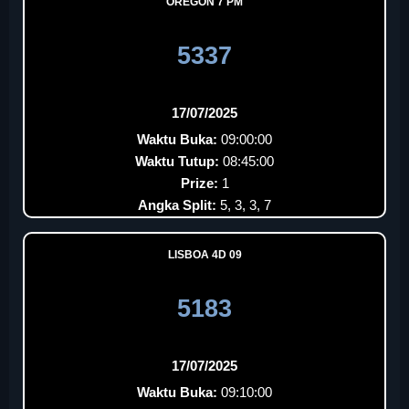
OREGON 7 PM
5337
17/07/2025
Waktu Buka:
09:00:00
Waktu Tutup:
08:45:00
Prize:
1
Angka Split:
5, 3, 3, 7
LISBOA 4D 09
5183
17/07/2025
Waktu Buka:
09:10:00