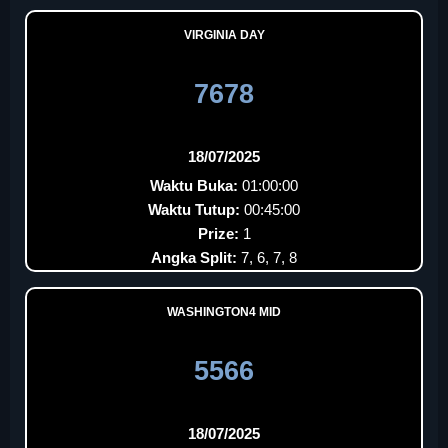
VIRGINIA DAY
7678
18/07/2025
Waktu Buka:
01:00:00
Waktu Tutup:
00:45:00
Prize:
1
Angka Split:
7, 6, 7, 8
WASHINGTON4 MID
5566
18/07/2025