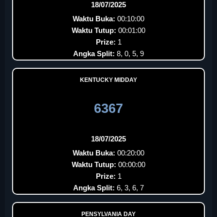
18/07/2025
Waktu Buka:
00:10:00
Waktu Tutup:
00:01:00
Prize:
1
Angka Split:
8, 0, 5, 9
KENTUCKY MIDDAY
6367
18/07/2025
Waktu Buka:
00:20:00
Waktu Tutup:
00:00:00
Prize:
1
Angka Split:
6, 3, 6, 7
PENSYLVANIA DAY