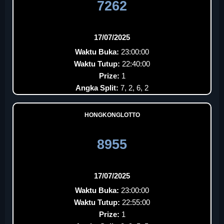
7262
17/07/2025
Waktu Buka:
23:00:00
Waktu Tutup:
22:40:00
Prize:
1
Angka Split:
7, 2, 6, 2
HONGKONGLOTTO
8955
17/07/2025
Waktu Buka:
23:00:00
Waktu Tutup:
22:55:00
Prize:
1