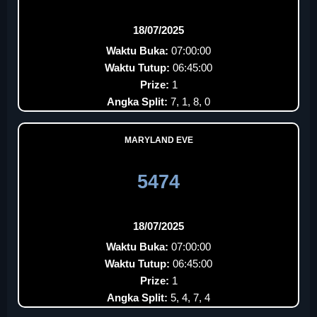
18/07/2025
Waktu Buka:
07:00:00
Waktu Tutup:
06:45:00
Prize:
1
Angka Split:
7, 1, 8, 0
MARYLAND EVE
5474
18/07/2025
Waktu Buka:
07:00:00
Waktu Tutup:
06:45:00
Prize:
1
Angka Split:
5, 4, 7, 4