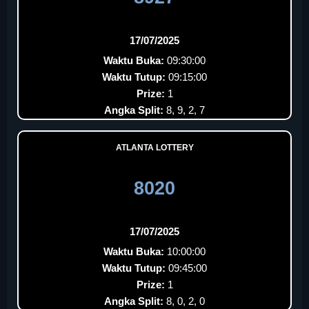
17/07/2025
Waktu Buka:
09:30:00
Waktu Tutup:
09:15:00
Prize:
1
Angka Split:
8, 9, 2, 7
ATLANTA LOTTERY
8020
17/07/2025
Waktu Buka:
10:00:00
Waktu Tutup:
09:45:00
Prize:
1
Angka Split:
8, 0, 2, 0