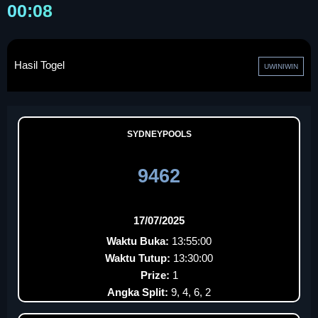
00:08
Hasil Togel
UWINIWIN
SYDNEYPOOLS
9462
17/07/2025
Waktu Buka:
13:55:00
Waktu Tutup:
13:30:00
Prize:
1
Angka Split:
9, 4, 6, 2