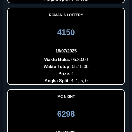
ROMANIA LOTTERY
4150
18/07/2025
Waktu Buka:
05:30:00
Waktu Tutup:
05:15:00
Prize:
1
Angka Split:
4, 1, 5, 0
MC NIGHT
6298