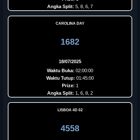
Angka Split:
5, 8, 6, 7
CAROLINA DAY
1682
18/07/2025
Waktu Buka:
02:00:00
Waktu Tutup:
01:45:00
Prize:
1
Angka Split:
1, 6, 8, 2
LISBOA 4D 02
4558