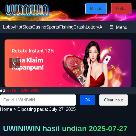
Masuk
Daftar
Lobby
Hot
Slots
Casino
Sports
Fishing
Crash
Lottery
Ayam
☰
Poker
Esport
Menu
 Di UWINIWIN
Search
Clear input
for:
Home
>
Diposting pada: July 27, 2025
UWINIWIN hasil undian 2025-07-27