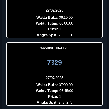
27/07/2025
Waktu Buka:
06:10:00
Waktu Tutup:
06:00:00
Prize:
1
Angka Split:
7, 6, 3, 1
WASHINGTON4 EVE
7329
27/07/2025
Waktu Buka:
07:00:00
Waktu Tutup:
06:45:00
Prize:
1
Angka Split:
7, 3, 2, 9