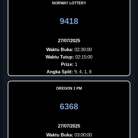
NORWAY LOTTERY
9418
27/07/2025
Waktu Buka:
02:30:00
Waktu Tutup:
02:15:00
Prize:
1
Angka Split:
9, 4, 1, 8
OREGON 1 PM
6368
27/07/2025
Waktu Buka:
03:00:00