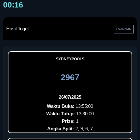
00:16
Hasil Togel
UWINIWIN
SYDNEYPOOLS
2967
26/07/2025
Waktu Buka:
13:55:00
Waktu Tutup:
13:30:00
Prize:
1
Angka Split:
2, 9, 6, 7