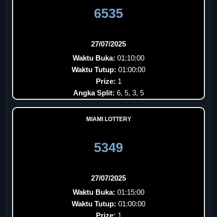
6535
27/07/2025
Waktu Buka:
01:10:00
Waktu Tutup:
01:00:00
Prize:
1
Angka Split:
6, 5, 3, 5
MIAMI LOTTERY
5349
27/07/2025
Waktu Buka:
01:15:00
Waktu Tutup:
01:00:00
Prize:
1