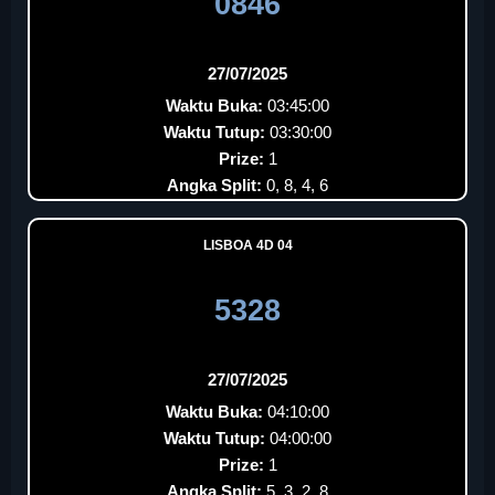
0846
27/07/2025
Waktu Buka:
03:45:00
Waktu Tutup:
03:30:00
Prize:
1
Angka Split:
0, 8, 4, 6
LISBOA 4D 04
5328
27/07/2025
Waktu Buka:
04:10:00
Waktu Tutup:
04:00:00
Prize:
1
Angka Split:
5, 3, 2, 8