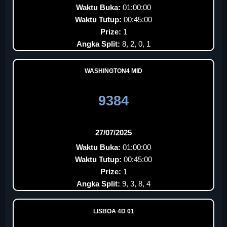
Waktu Buka:
01:00:00
Waktu Tutup:
00:45:00
Prize:
1
Angka Split:
8, 2, 0, 1
WASHINGTON4 MID
9384
27/07/2025
Waktu Buka:
01:00:00
Waktu Tutup:
00:45:00
Prize:
1
Angka Split:
9, 3, 8, 4
LISBOA 4D 01