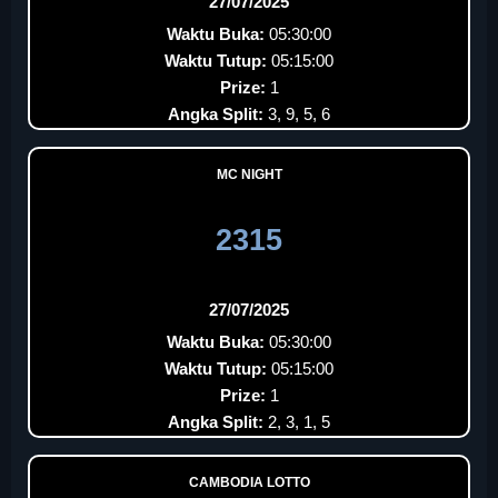
27/07/2025
Waktu Buka:
05:30:00
Waktu Tutup:
05:15:00
Prize:
1
Angka Split:
3, 9, 5, 6
MC NIGHT
2315
27/07/2025
Waktu Buka:
05:30:00
Waktu Tutup:
05:15:00
Prize:
1
Angka Split:
2, 3, 1, 5
CAMBODIA LOTTO