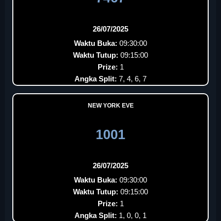
26/07/2025
Waktu Buka:
09:30:00
Waktu Tutup:
09:15:00
Prize:
1
Angka Split:
7, 4, 6, 7
NEW YORK EVE
1001
26/07/2025
Waktu Buka:
09:30:00
Waktu Tutup:
09:15:00
Prize:
1
Angka Split:
1, 0, 0, 1