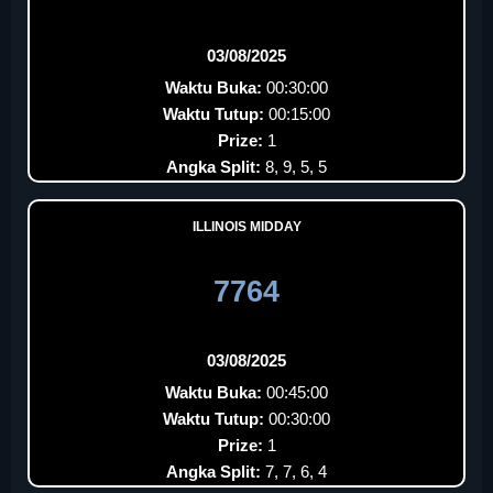
03/08/2025
Waktu Buka:
00:30:00
Waktu Tutup:
00:15:00
Prize:
1
Angka Split:
8, 9, 5, 5
ILLINOIS MIDDAY
7764
03/08/2025
Waktu Buka:
00:45:00
Waktu Tutup:
00:30:00
Prize:
1
Angka Split:
7, 7, 6, 4