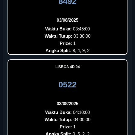
8492
03/08/2025
Waktu Buka:
03:45:00
Waktu Tutup:
03:30:00
Prize:
1
Angka Split:
8, 4, 9, 2
LISBOA 4D 04
0522
03/08/2025
Waktu Buka:
04:10:00
Waktu Tutup:
04:00:00
Prize:
1
Angka Split:
0, 5, 2, 2