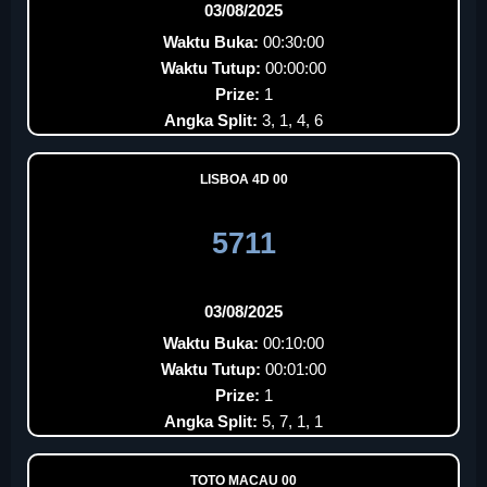
03/08/2025
Waktu Buka:
00:30:00
Waktu Tutup:
00:00:00
Prize:
1
Angka Split:
3, 1, 4, 6
LISBOA 4D 00
5711
03/08/2025
Waktu Buka:
00:10:00
Waktu Tutup:
00:01:00
Prize:
1
Angka Split:
5, 7, 1, 1
TOTO MACAU 00