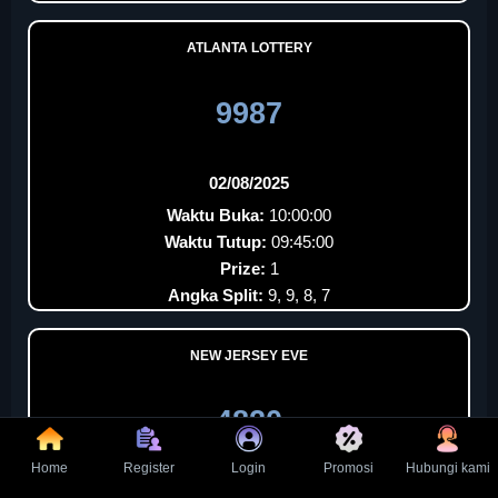
ATLANTA LOTTERY
9987
02/08/2025
Waktu Buka:
10:00:00
Waktu Tutup:
09:45:00
Prize:
1
Angka Split:
9, 9, 8, 7
NEW JERSEY EVE
4820
Home
Register
Login
Promosi
Hubungi kami
02/08/2025