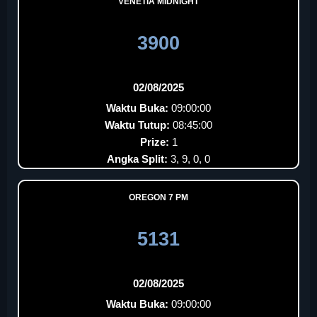
VENETIA MIDNIGHT
3900
02/08/2025
Waktu Buka:
09:00:00
Waktu Tutup:
08:45:00
Prize:
1
Angka Split:
3, 9, 0, 0
OREGON 7 PM
5131
02/08/2025
Waktu Buka:
09:00:00