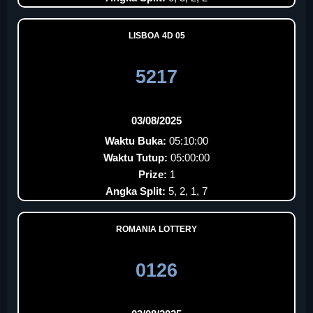
LISBOA 4D 05
5217
03/08/2025
Waktu Buka:
05:10:00
Waktu Tutup:
05:00:00
Prize:
1
Angka Split:
5, 2, 1, 7
ROMANIA LOTTERY
0126