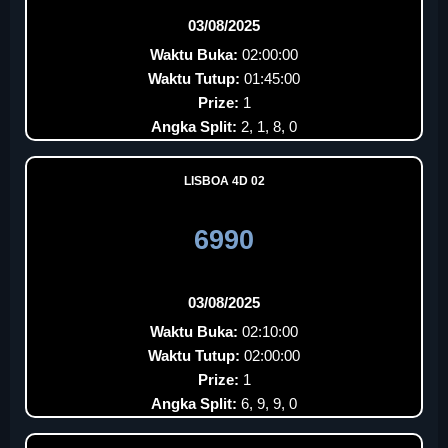
03/08/2025
Waktu Buka:
02:00:00
Waktu Tutup:
01:45:00
Prize:
1
Angka Split:
2, 1, 8, 0
LISBOA 4D 02
6990
03/08/2025
Waktu Buka:
02:10:00
Waktu Tutup:
02:00:00
Prize:
1
Angka Split:
6, 9, 9, 0