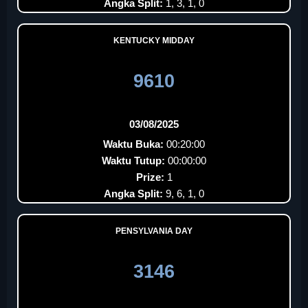
Angka Split:
1, 3, 1, 0
KENTUCKY MIDDAY
9610
03/08/2025
Waktu Buka:
00:20:00
Waktu Tutup:
00:00:00
Prize:
1
Angka Split:
9, 6, 1, 0
PENSYLVANIA DAY
3146