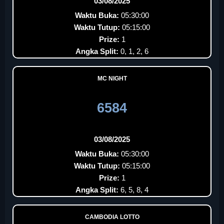
03/08/2025
Waktu Buka:
05:30:00
Waktu Tutup:
05:15:00
Prize:
1
Angka Split:
0, 1, 2, 6
MC NIGHT
6584
03/08/2025
Waktu Buka:
05:30:00
Waktu Tutup:
05:15:00
Prize:
1
Angka Split:
6, 5, 8, 4
CAMBODIA LOTTO