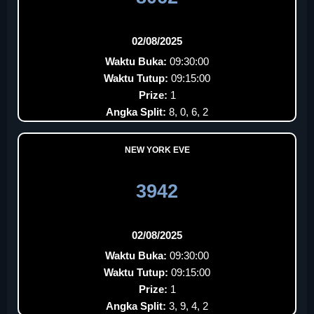
02/08/2025
Waktu Buka:
09:30:00
Waktu Tutup:
09:15:00
Prize:
1
Angka Split:
8, 0, 6, 2
NEW YORK EVE
3942
02/08/2025
Waktu Buka:
09:30:00
Waktu Tutup:
09:15:00
Prize:
1
Angka Split:
3, 9, 4, 2