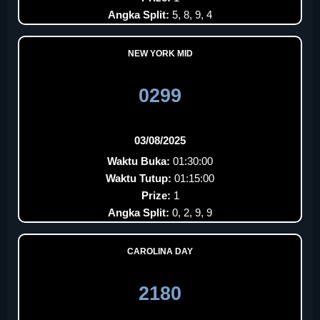
Angka Split:
5, 8, 9, 4
NEW YORK MID
0299
03/08/2025
Waktu Buka:
01:30:00
Waktu Tutup:
01:15:00
Prize:
1
Angka Split:
0, 2, 9, 9
CAROLINA DAY
2180