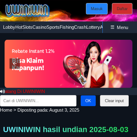
Masuk
Daftar
Lobby
Hot
Slots
Casino
Sports
Fishing
Crash
Lottery
Ayam
☰
Poker
Esport
Menu
ang Di UWINIWIN
Search
Clear input
for:
Home
>
Diposting pada: August 3, 2025
UWINIWIN hasil undian 2025-08-03