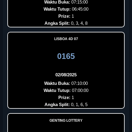
Waktu Buka:
07:15:00
Waktu Tutup:
06:45:00
Prize:
1
Angka Split:
0, 3, 4, 8
LISBOA 4D 07
0165
02/08/2025
Waktu Buka:
07:10:00
Waktu Tutup:
07:00:00
Prize:
1
Angka Split:
0, 1, 6, 5
GENTING LOTTERY