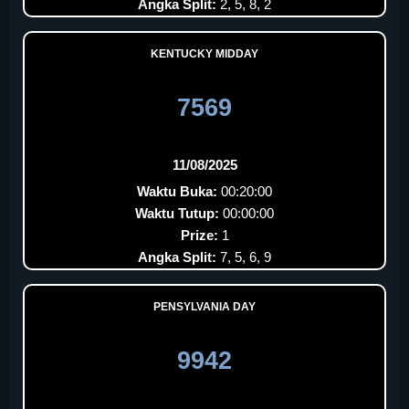
Angka Split:
2, 5, 8, 2
KENTUCKY MIDDAY
7569
11/08/2025
Waktu Buka:
00:20:00
Waktu Tutup:
00:00:00
Prize:
1
Angka Split:
7, 5, 6, 9
PENSYLVANIA DAY
9942