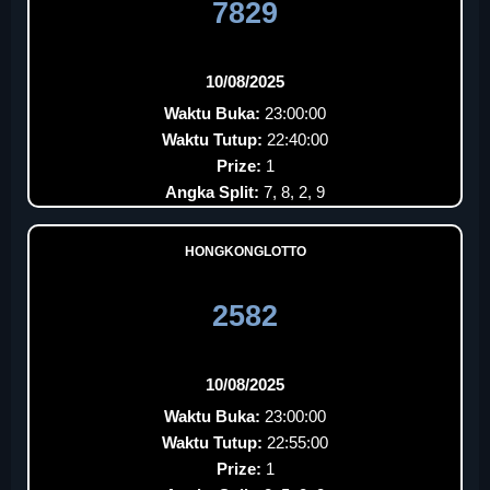
7829
10/08/2025
Waktu Buka:
23:00:00
Waktu Tutup:
22:40:00
Prize:
1
Angka Split:
7, 8, 2, 9
HONGKONGLOTTO
2582
10/08/2025
Waktu Buka:
23:00:00
Waktu Tutup:
22:55:00
Prize:
1