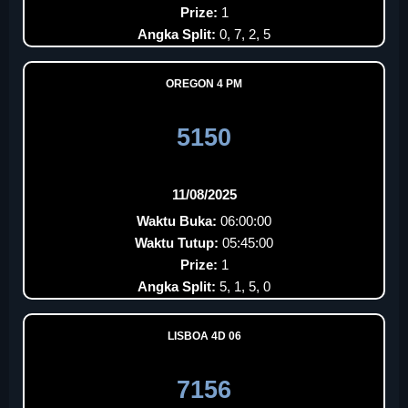
Prize:
1
Angka Split:
0, 7, 2, 5
OREGON 4 PM
5150
11/08/2025
Waktu Buka:
06:00:00
Waktu Tutup:
05:45:00
Prize:
1
Angka Split:
5, 1, 5, 0
LISBOA 4D 06
7156