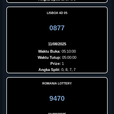
LISBOA 4D 05
0877
11/08/2025
Waktu Buka:
05:10:00
Waktu Tutup:
05:00:00
Prize:
1
Angka Split:
0, 8, 7, 7
ROMANIA LOTTERY
9470