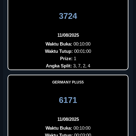
3724
11/08/2025
Waktu Buka:
00:10:00
Waktu Tutup:
00:01:00
Prize:
1
Angka Split:
3, 7, 2, 4
GERMANY PLUS5
6171
11/08/2025
Waktu Buka:
00:10:00
Waktu Tutup:
00:03:00