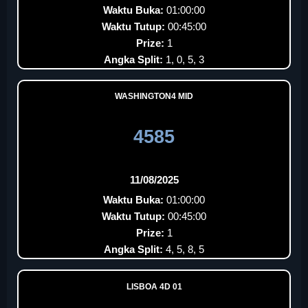
Waktu Buka:
01:00:00
Waktu Tutup:
00:45:00
Prize:
1
Angka Split:
1, 0, 5, 3
WASHINGTON4 MID
4585
11/08/2025
Waktu Buka:
01:00:00
Waktu Tutup:
00:45:00
Prize:
1
Angka Split:
4, 5, 8, 5
LISBOA 4D 01