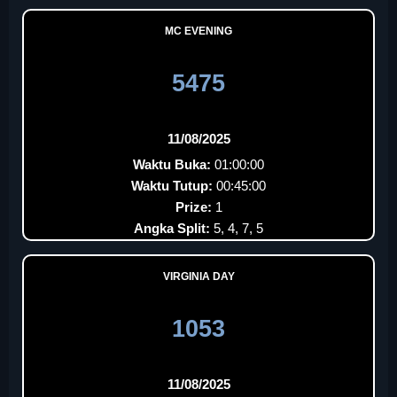
MC EVENING
5475
11/08/2025
Waktu Buka:
01:00:00
Waktu Tutup:
00:45:00
Prize:
1
Angka Split:
5, 4, 7, 5
VIRGINIA DAY
1053
11/08/2025