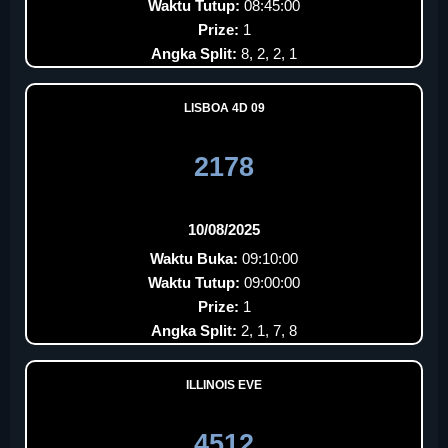
Waktu Tutup:
08:45:00
Prize:
1
Angka Split:
8, 2, 2, 1
LISBOA 4D 09
2178
10/08/2025
Waktu Buka:
09:10:00
Waktu Tutup:
09:00:00
Prize:
1
Angka Split:
2, 1, 7, 8
ILLINOIS EVE
4512