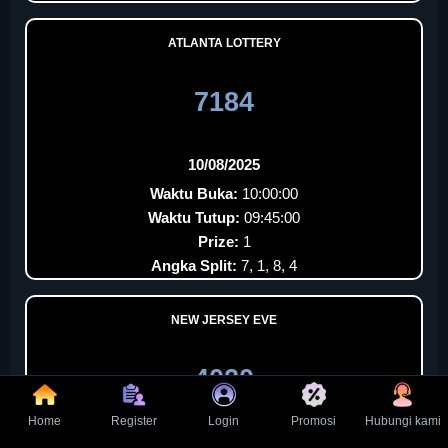
ATLANTA LOTTERY
7184
10/08/2025
Waktu Buka:
10:00:00
Waktu Tutup:
09:45:00
Prize:
1
Angka Split:
7, 1, 8, 4
NEW JERSEY EVE
4020
Home
Register
Login
Promosi
Hubungi kami
10/08/2025