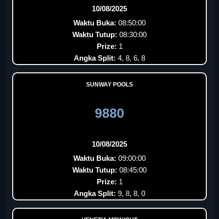
10/08/2025
Waktu Buka:
08:50:00
Waktu Tutup:
08:30:00
Prize:
1
Angka Split:
4, 8, 6, 8
SUNWAY POOLS
9880
10/08/2025
Waktu Buka:
09:00:00
Waktu Tutup:
08:45:00
Prize:
1
Angka Split:
9, 8, 8, 0