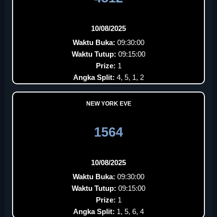
10/08/2025
Waktu Buka:
09:30:00
Waktu Tutup:
09:15:00
Prize:
1
Angka Split:
4, 5, 1, 2
NEW YORK EVE
1564
10/08/2025
Waktu Buka:
09:30:00
Waktu Tutup:
09:15:00
Prize:
1
Angka Split:
1, 5, 6, 4