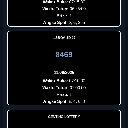
Waktu Buka:
07:15:00
Waktu Tutup:
06:45:00
Prize:
1
Angka Split:
2, 6, 8, 5
LISBOA 4D 07
8469
11/08/2025
Waktu Buka:
07:10:00
Waktu Tutup:
07:00:00
Prize:
1
Angka Split:
8, 4, 6, 9
GENTING LOTTERY