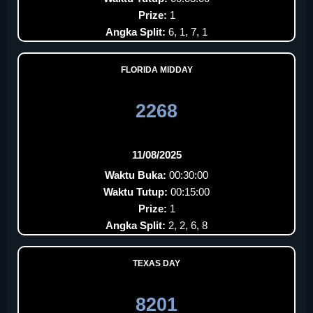
Prize:
1
Angka Split:
6, 1, 7, 1
FLORIDA MIDDAY
2268
11/08/2025
Waktu Buka:
00:30:00
Waktu Tutup:
00:15:00
Prize:
1
Angka Split:
2, 2, 6, 8
TEXAS DAY
8201