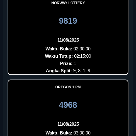
NORWAY LOTTERY
9819
11/08/2025
Waktu Buka:
02:30:00
Waktu Tutup:
02:15:00
Prize:
1
Angka Split:
9, 8, 1, 9
OREGON 1 PM
4968
11/08/2025
Waktu Buka:
03:00:00