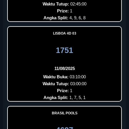
Waktu Tutup:
02:45:00
Prize:
1
Angka Split:
4, 9, 6, 8
LISBOA 4D 03
1751
11/08/2025
Waktu Buka:
03:10:00
Waktu Tutup:
03:00:00
Prize:
1
Angka Split:
1, 7, 5, 1
BRASIL POOLS