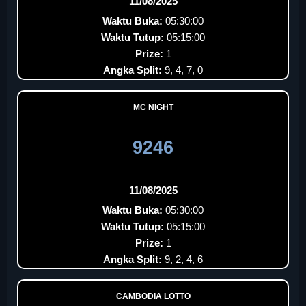
11/08/2025
Waktu Buka:
05:30:00
Waktu Tutup:
05:15:00
Prize:
1
Angka Split:
9, 4, 7, 0
MC NIGHT
9246
11/08/2025
Waktu Buka:
05:30:00
Waktu Tutup:
05:15:00
Prize:
1
Angka Split:
9, 2, 4, 6
CAMBODIA LOTTO