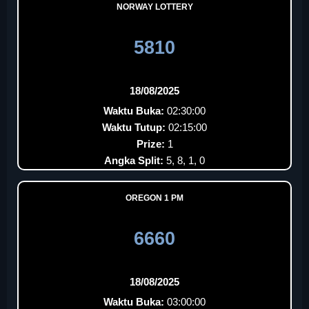
NORWAY LOTTERY
5810
18/08/2025
Waktu Buka:
02:30:00
Waktu Tutup:
02:15:00
Prize:
1
Angka Split:
5, 8, 1, 0
OREGON 1 PM
6660
18/08/2025
Waktu Buka:
03:00:00