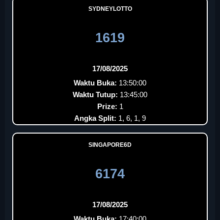
SYDNEYLOTTO
1619
17/08/2025
Waktu Buka:
13:50:00
Waktu Tutup:
13:45:00
Prize:
1
Angka Split:
1, 6, 1, 9
SINGAPORE6D
6174
17/08/2025
Waktu Buka:
17:40:00