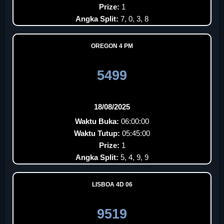
Prize:
1
Angka Split:
7, 0, 3, 8
OREGON 4 PM
5499
18/08/2025
Waktu Buka:
06:00:00
Waktu Tutup:
05:45:00
Prize:
1
Angka Split:
5, 4, 9, 9
LISBOA 4D 06
9519