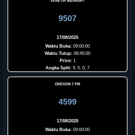
VENETIA MIDNIGHT
9507
17/08/2025
Waktu Buka:
09:00:00
Waktu Tutup:
08:45:00
Prize:
1
Angka Split:
9, 5, 0, 7
OREGON 7 PM
4599
17/08/2025
Waktu Buka:
09:00:00