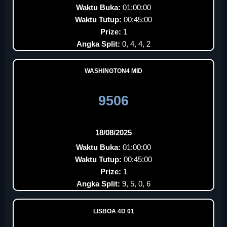
Waktu Buka:
01:00:00
Waktu Tutup:
00:45:00
Prize:
1
Angka Split:
0, 4, 4, 2
WASHINGTON4 MID
9506
18/08/2025
Waktu Buka:
01:00:00
Waktu Tutup:
00:45:00
Prize:
1
Angka Split:
9, 5, 0, 6
LISBOA 4D 01