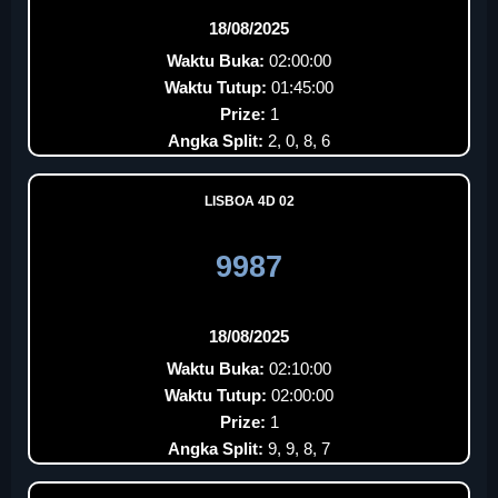
18/08/2025
Waktu Buka:
02:00:00
Waktu Tutup:
01:45:00
Prize:
1
Angka Split:
2, 0, 8, 6
LISBOA 4D 02
9987
18/08/2025
Waktu Buka:
02:10:00
Waktu Tutup:
02:00:00
Prize:
1
Angka Split:
9, 9, 8, 7