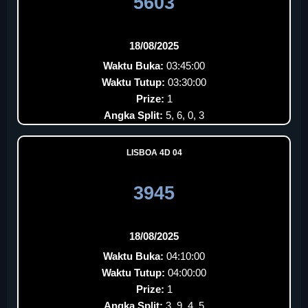
5603
18/08/2025
Waktu Buka:
03:45:00
Waktu Tutup:
03:30:00
Prize:
1
Angka Split:
5, 6, 0, 3
LISBOA 4D 04
3945
18/08/2025
Waktu Buka:
04:10:00
Waktu Tutup:
04:00:00
Prize:
1
Angka Split:
3, 9, 4, 5