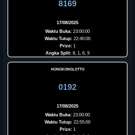
8169
17/08/2025
Waktu Buka:
23:00:00
Waktu Tutup:
22:40:00
Prize:
1
Angka Split:
8, 1, 6, 9
HONGKONGLOTTO
0192
17/08/2025
Waktu Buka:
23:00:00
Waktu Tutup:
22:55:00
Prize:
1