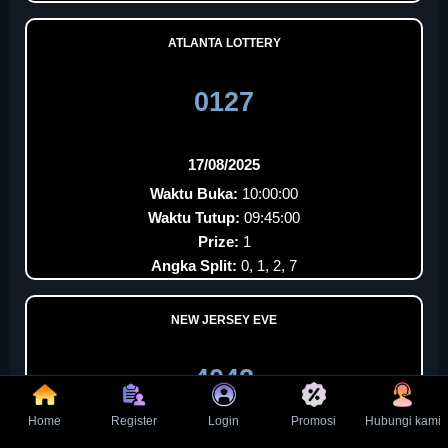
ATLANTA LOTTERY
0127
17/08/2025
Waktu Buka:
10:00:00
Waktu Tutup:
09:45:00
Prize:
1
Angka Split:
0, 1, 2, 7
NEW JERSEY EVE
4042
Home
Register
Login
Promosi
Hubungi kami
17/08/2025