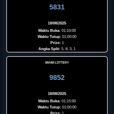
5831
18/08/2025
Waktu Buka:
01:10:00
Waktu Tutup:
01:00:00
Prize:
1
Angka Split:
5, 8, 3, 1
MIAMI LOTTERY
9852
18/08/2025
Waktu Buka:
01:15:00
Waktu Tutup:
01:00:00
Prize:
1