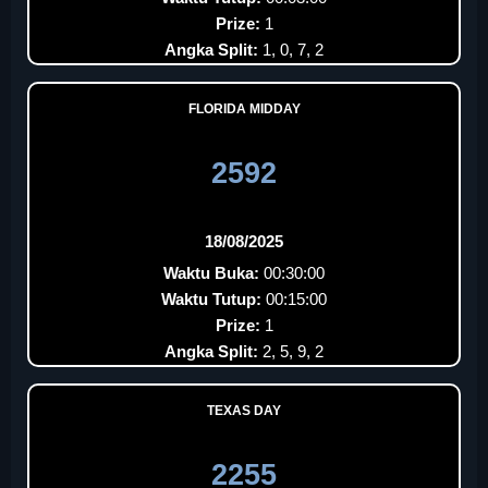
Prize:
1
Angka Split:
1, 0, 7, 2
FLORIDA MIDDAY
2592
18/08/2025
Waktu Buka:
00:30:00
Waktu Tutup:
00:15:00
Prize:
1
Angka Split:
2, 5, 9, 2
TEXAS DAY
2255