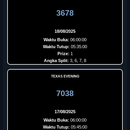
3678
18/08/2025
Waktu Buka:
06:00:00
Waktu Tutup:
05:35:00
Prize:
1
Angka Split:
3, 6, 7, 8
TEXAS EVENING
7038
17/08/2025
Waktu Buka:
06:00:00
Waktu Tutup:
05:45:00