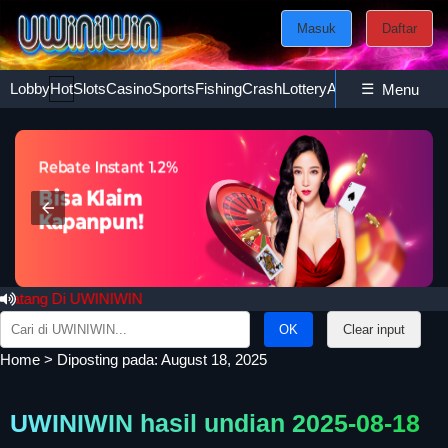
Masuk
Daftar
Lobby
Hot
Slots
Casino
Sports
Fishing
Crash
Lottery
Ayam
☰
Poker
Esport
Menu
ng Di UWINIWIN
Search
Clear input
for:
Home
>
Diposting pada: August 18, 2025
UWINIWIN hasil undian 2025-08-18