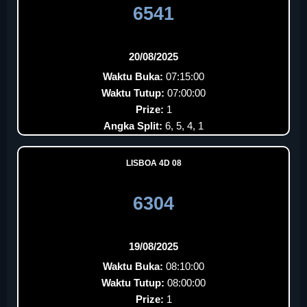
6541
20/08/2025
Waktu Buka:
07:15:00
Waktu Tutup:
07:00:00
Prize:
1
Angka Split:
6, 5, 4, 1
LISBOA 4D 08
6304
19/08/2025
Waktu Buka:
08:10:00
Waktu Tutup:
08:00:00
Prize:
1