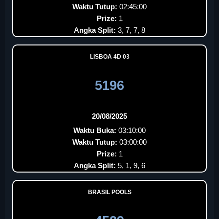
Waktu Tutup:
02:45:00
Prize:
1
Angka Split:
3, 7, 7, 8
LISBOA 4D 03
5196
20/08/2025
Waktu Buka:
03:10:00
Waktu Tutup:
03:00:00
Prize:
1
Angka Split:
5, 1, 9, 6
BRASIL POOLS