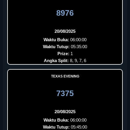
8976
20/08/2025
Waktu Buka:
06:00:00
Waktu Tutup:
05:35:00
Prize:
1
Angka Split:
8, 9, 7, 6
TEXAS EVENING
7375
20/08/2025
Waktu Buka:
06:00:00
Waktu Tutup:
05:45:00