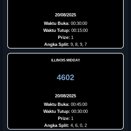
20/08/2025
Waktu Buka:
00:30:00
Waktu Tutup:
00:15:00
Prize:
1
Angka Split:
9, 8, 9, 7
ILLINOIS MIDDAY
4602
20/08/2025
Waktu Buka:
00:45:00
Waktu Tutup:
00:30:00
Prize:
1
Angka Split:
4, 6, 0, 2