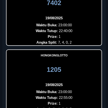
7402
19/08/2025
Waktu Buka:
23:00:00
Waktu Tutup:
22:40:00
Prize:
1
Angka Split:
7, 4, 0, 2
HONGKONGLOTTO
1205
19/08/2025
Waktu Buka:
23:00:00
Waktu Tutup:
22:55:00
Prize:
1