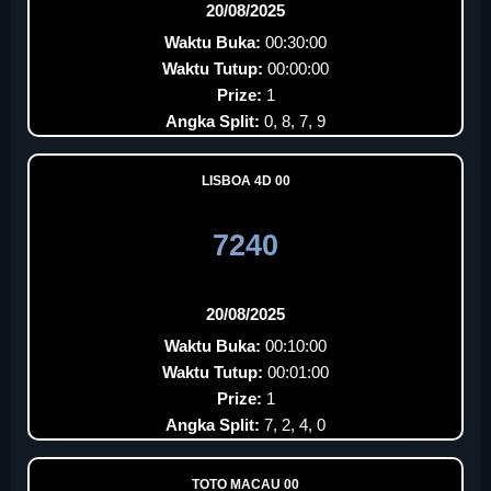
20/08/2025
Waktu Buka:
00:30:00
Waktu Tutup:
00:00:00
Prize:
1
Angka Split:
0, 8, 7, 9
LISBOA 4D 00
7240
20/08/2025
Waktu Buka:
00:10:00
Waktu Tutup:
00:01:00
Prize:
1
Angka Split:
7, 2, 4, 0
TOTO MACAU 00