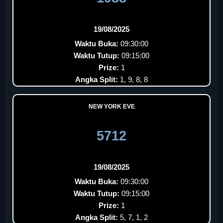
19/08/2025
Waktu Buka:
09:30:00
Waktu Tutup:
09:15:00
Prize:
1
Angka Split:
1, 9, 8, 8
NEW YORK EVE
5712
19/08/2025
Waktu Buka:
09:30:00
Waktu Tutup:
09:15:00
Prize:
1
Angka Split:
5, 7, 1, 2