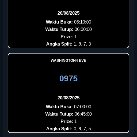
20/08/2025
Waktu Buka:
06:10:00
Waktu Tutup:
06:00:00
Prize:
1
Angka Split:
1, 9, 7, 3
WASHINGTON4 EVE
0975
20/08/2025
Waktu Buka:
07:00:00
Waktu Tutup:
06:45:00
Prize:
1
Angka Split:
0, 9, 7, 5