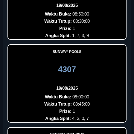
19/08/2025
Waktu Buka:
08:50:00
Waktu Tutup:
08:30:00
Prize:
1
Angka Split:
1, 7, 3, 9
SUNWAY POOLS
4307
19/08/2025
Waktu Buka:
09:00:00
Waktu Tutup:
08:45:00
Prize:
1
Angka Split:
4, 3, 0, 7