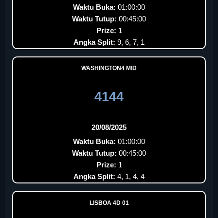
Waktu Buka:
01:00:00
Waktu Tutup:
00:45:00
Prize:
1
Angka Split:
9, 6, 7, 1
WASHINGTON4 MID
4144
20/08/2025
Waktu Buka:
01:00:00
Waktu Tutup:
00:45:00
Prize:
1
Angka Split:
4, 1, 4, 4
LISBOA 4D 01