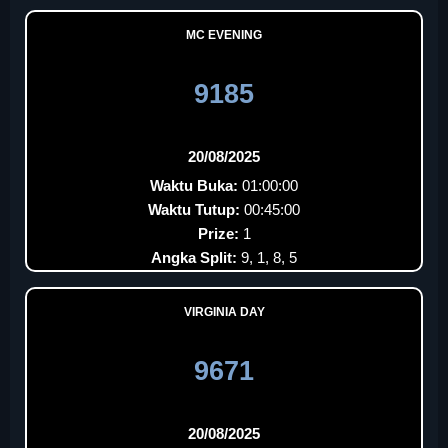
MC EVENING
9185
20/08/2025
Waktu Buka:
01:00:00
Waktu Tutup:
00:45:00
Prize:
1
Angka Split:
9, 1, 8, 5
VIRGINIA DAY
9671
20/08/2025