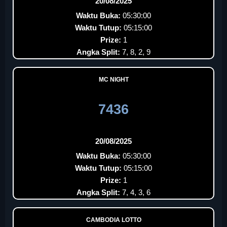
20/08/2025
Waktu Buka:
05:30:00
Waktu Tutup:
05:15:00
Prize:
1
Angka Split:
7, 8, 2, 9
MC NIGHT
7436
20/08/2025
Waktu Buka:
05:30:00
Waktu Tutup:
05:15:00
Prize:
1
Angka Split:
7, 4, 3, 6
CAMBODIA LOTTO