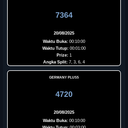
7364
20/08/2025
Waktu Buka:
00:10:00
Waktu Tutup:
00:01:00
Prize:
1
Angka Split:
7, 3, 6, 4
GERMANY PLUS5
4720
20/08/2025
Waktu Buka:
00:10:00
Waktu Tutup:
00:03:00