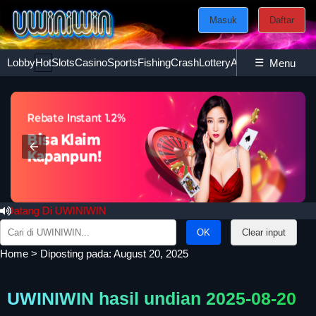
Masuk
Daftar
Lobby
Hot
Slots
Casino
Sports
Fishing
Crash
Lottery
Ayam
☰
Poker
Esport
Menu
ang Di UWINIWIN
Search
Clear input
for:
Home
>
Diposting pada: August 20, 2025
UWINIWIN hasil undian 2025-08-20