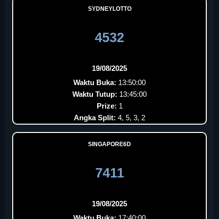
SYDNEYLOTTO
4532
19/08/2025
Waktu Buka:
13:50:00
Waktu Tutup:
13:45:00
Prize:
1
Angka Split:
4, 5, 3, 2
SINGAPORE6D
7411
19/08/2025
Waktu Buka:
17:40:00