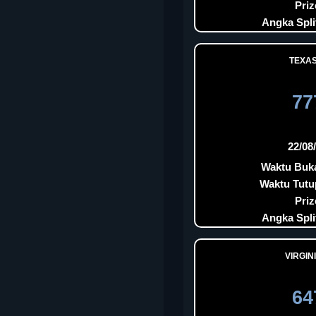
Priz
Angka Spli
TEXAS
77
22/08
Waktu Buk
Waktu Tutu
Priz
Angka Spli
VIRGIN
64