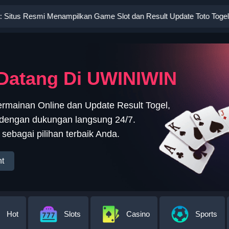
pilkan Game Slot dan Result Update Toto Togel Terpercaya Di We
Datang Di
UWINIWIN
ermainan Online dan Update Result Togel,
dengan dukungan langsung 24/7.
ebagai pilihan terbaik Anda.
t
Hot
Slots
Casino
Sports