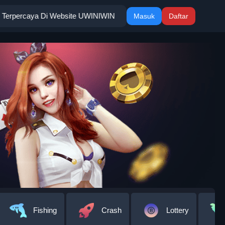
bsite UWINIWIN
Masuk
Daftar
Fishing
Crash
Lottery