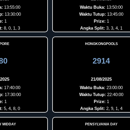
a:
13:55:00
Waktu Buka:
13:50:00
p:
13:30:00
Waktu Tutup:
13:45:00
e:
1
Prize:
1
t:
8, 0, 1, 3
Angka Split:
3, 3, 4, 1
PORE
HONGKONGPOOLS
80
2914
/2025
21/08/2025
a:
17:40:00
Waktu Buka:
23:00:00
p:
17:30:00
Waktu Tutup:
22:40:00
e:
1
Prize:
1
t:
5, 4, 8, 0
Angka Split:
2, 9, 1, 4
 MIDDAY
PENSYLVANIA DAY