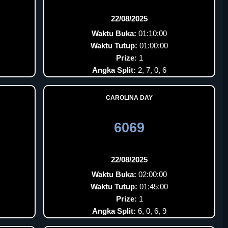
22/08/2025
Waktu Buka:
01:10:00
Waktu Tutup:
01:00:00
Prize:
1
Angka Split:
2, 7, 0, 6
CAROLINA DAY
6069
22/08/2025
Waktu Buka:
02:00:00
Waktu Tutup:
01:45:00
Prize:
1
Angka Split:
6, 0, 6, 9