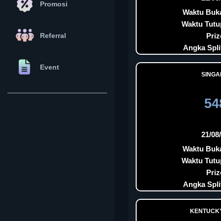
Promosi
Waktu Buk
Waktu Tutu
Referral
Priz
Angka Spli
Event
SINGA
54
21/08
Waktu Buk
Waktu Tutu
Priz
Angka Spli
KENTUCKY