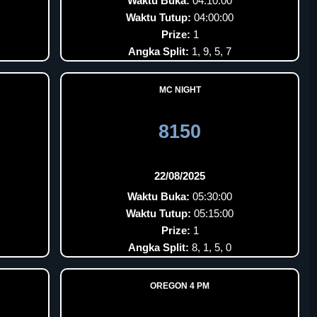
Waktu Buka:
04:10:00
Waktu Tutup:
04:00:00
Prize:
1
Angka Split:
1, 9, 5, 7
MC NIGHT
8150
22/08/2025
Waktu Buka:
05:30:00
Waktu Tutup:
05:15:00
Prize:
1
Angka Split:
8, 1, 5, 0
OREGON 4 PM