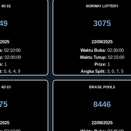
 4D 02
NORWAY LOTTERY
49
3075
/2025
22/08/2025
a:
02:10:00
Waktu Buka:
02:30:00
p:
02:00:00
Waktu Tutup:
02:15:00
e:
1
Prize:
1
t:
0, 6, 4, 9
Angka Split:
3, 0, 7, 5
 4D 03
BRASIL POOLS
75
8446
/2025
22/08/2025