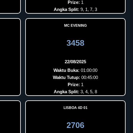
Prize:
1
Angka Split:
9, 1, 7, 3
MC EVENING
3458
22/08/2025
Waktu Buka:
01:00:00
Waktu Tutup:
00:45:00
Prize:
1
Angka Split:
3, 4, 5, 8
LISBOA 4D 01
2706