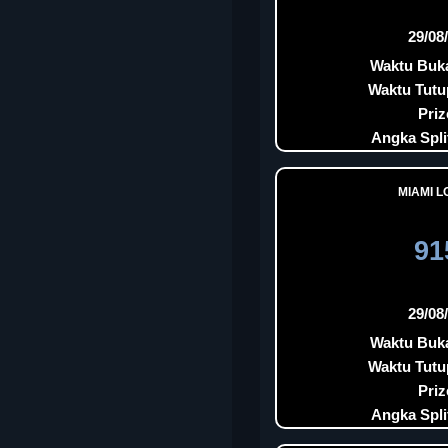
29/08
Waktu Buk
Waktu Tutu
Priz
Angka Spli
MIAMI L
91
29/08
Waktu Buk
Waktu Tutu
Priz
Angka Spli