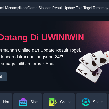
 Game Slot dan Result Update Toto Togel Terpercaya Di Website 
Datang Di
UWINIWIN
ermainan Online dan Update Result Togel,
dengan dukungan langsung 24/7.
ebagai pilihan terbaik Anda.
t
Hot
Slots
Casino
Sports