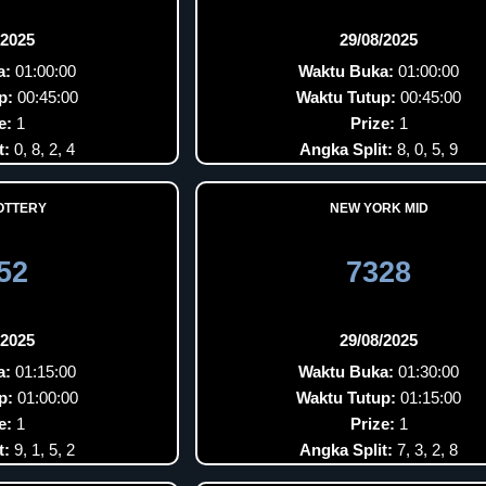
/2025
29/08/2025
a:
01:00:00
Waktu Buka:
01:00:00
p:
00:45:00
Waktu Tutup:
00:45:00
e:
1
Prize:
1
t:
0, 8, 2, 4
Angka Split:
8, 0, 5, 9
OTTERY
NEW YORK MID
52
7328
/2025
29/08/2025
a:
01:15:00
Waktu Buka:
01:30:00
p:
01:00:00
Waktu Tutup:
01:15:00
e:
1
Prize:
1
t:
9, 1, 5, 2
Angka Split:
7, 3, 2, 8