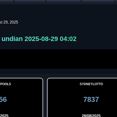
st 29, 2025
 undian 2025-08-29 04:02
YPOOLS
SYDNEYLOTTO
56
7837
/2025
28/08/2025