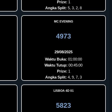
Prize:
1
Angka Split:
5, 3, 2, 8
MC EVENING
4973
29/08/2025
Waktu Buka:
01:00:00
Waktu Tutup:
00:45:00
Prize:
1
Angka Split:
4, 9, 7, 3
LISBOA 4D 01
5823