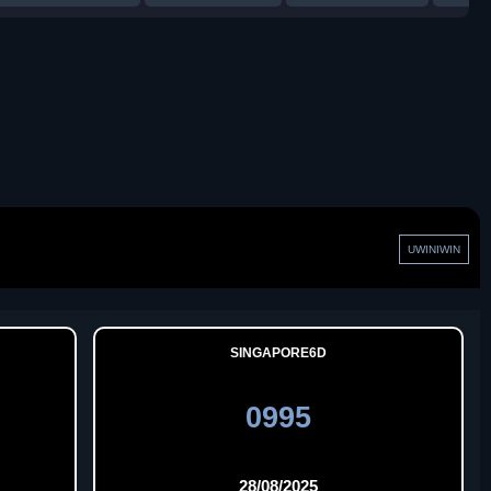
UWINIWIN
SINGAPORE6D
0995
28/08/2025