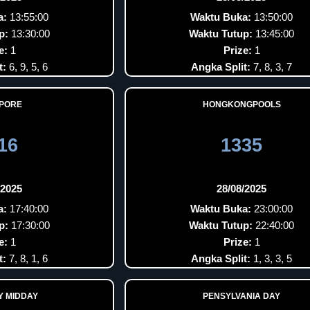
a:
13:55:00
Waktu Buka:
13:50:00
p:
13:30:00
Waktu Tutup:
13:45:00
e:
1
Prize:
1
t:
6, 9, 5, 6
Angka Split:
7, 8, 3, 7
PORE
HONGKONGPOOLS
16
1335
/2025
28/08/2025
a:
17:40:00
Waktu Buka:
23:00:00
p:
17:30:00
Waktu Tutup:
22:40:00
e:
1
Prize:
1
t:
7, 8, 1, 6
Angka Split:
1, 3, 3, 5
 MIDDAY
PENSYLVANIA DAY