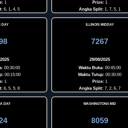
e:
1
Prize:
1
t:
6, 1, 4, 5
Angka Split:
1, 7, 5, 1
 DAY
ILLINOIS MIDDAY
98
7267
/2025
29/08/2025
a:
00:30:00
Waktu Buka:
00:45:00
p:
00:15:00
Waktu Tutup:
00:30:00
e:
1
Prize:
1
t:
6, 5, 9, 8
Angka Split:
7, 2, 6, 7
IA DAY
WASHINGTON4 MID
24
8059