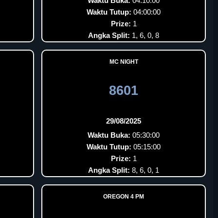
Waktu Buka:
04:10:00
Waktu Tutup:
04:00:00
Prize:
1
Angka Split:
1, 6, 0, 8
MC NIGHT
8601
29/08/2025
Waktu Buka:
05:30:00
Waktu Tutup:
05:15:00
Prize:
1
Angka Split:
8, 6, 0, 1
OREGON 4 PM