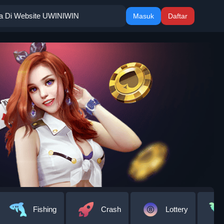
UWINIWIN
Masuk
Daftar
Fishing
Crash
Lottery