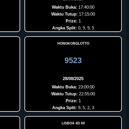
Waktu Buka:
17:40:00
Waktu Tutup:
17:15:00
Prize:
1
Angka Split:
0, 9, 9, 5
HONGKONGLOTTO
9523
28/08/2025
Waktu Buka:
23:00:00
Waktu Tutup:
22:55:00
Prize:
1
Angka Split:
9, 5, 2, 3
LISBOA 4D 00