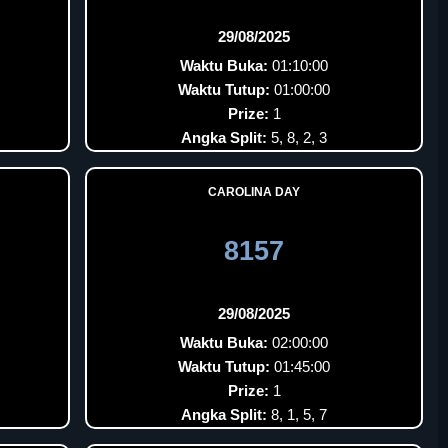
29/08/2025
Waktu Buka:
01:10:00
Waktu Tutup:
01:00:00
Prize:
1
Angka Split:
5, 8, 2, 3
CAROLINA DAY
8157
29/08/2025
Waktu Buka:
02:00:00
Waktu Tutup:
01:45:00
Prize:
1
Angka Split:
8, 1, 5, 7