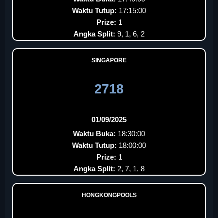
Waktu Tutup:
17:15:00
Prize:
1
Angka Split:
9, 1, 6, 2
SINGAPORE
2718
01/09/2025
Waktu Buka:
18:30:00
Waktu Tutup:
18:00:00
Prize:
1
Angka Split:
2, 7, 1, 8
HONGKONGPOOLS