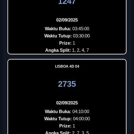
1247
02/09/2025
Waktu Buka:
03:45:00
Waktu Tutup:
03:30:00
Prize:
1
Angka Split:
1, 2, 4, 7
LISBOA 4D 04
2735
02/09/2025
Waktu Buka:
04:10:00
Waktu Tutup:
04:00:00
Prize:
1
Angka Split:
2, 7, 3, 5