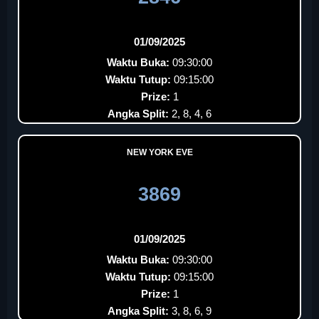
01/09/2025
Waktu Buka:
09:30:00
Waktu Tutup:
09:15:00
Prize:
1
Angka Split:
2, 8, 4, 6
NEW YORK EVE
3869
01/09/2025
Waktu Buka:
09:30:00
Waktu Tutup:
09:15:00
Prize:
1
Angka Split:
3, 8, 6, 9