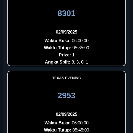
8301
02/09/2025
Waktu Buka:
06:00:00
Waktu Tutup:
05:35:00
Prize:
1
Angka Split:
8, 3, 0, 1
TEXAS EVENING
2953
02/09/2025
Waktu Buka:
06:00:00
Waktu Tutup:
05:45:00