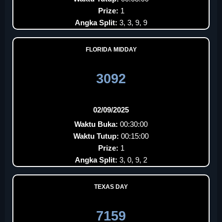
Prize:
1
Angka Split:
3, 3, 9, 9
FLORIDA MIDDAY
3092
02/09/2025
Waktu Buka:
00:30:00
Waktu Tutup:
00:15:00
Prize:
1
Angka Split:
3, 0, 9, 2
TEXAS DAY
7159