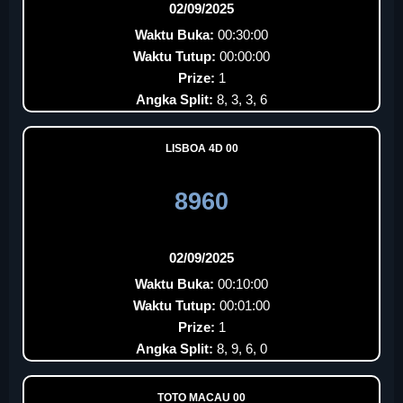
02/09/2025
Waktu Buka:
00:30:00
Waktu Tutup:
00:00:00
Prize:
1
Angka Split:
8, 3, 3, 6
LISBOA 4D 00
8960
02/09/2025
Waktu Buka:
00:10:00
Waktu Tutup:
00:01:00
Prize:
1
Angka Split:
8, 9, 6, 0
TOTO MACAU 00