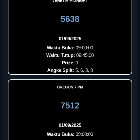
VENETIA MIDNIGHT
5638
01/09/2025
Waktu Buka:
09:00:00
Waktu Tutup:
08:45:00
Prize:
1
Angka Split:
5, 6, 3, 8
OREGON 7 PM
7512
01/09/2025
Waktu Buka:
09:00:00