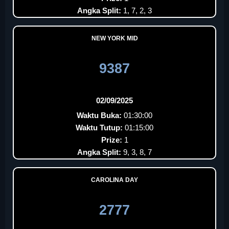
Angka Split:
1, 7, 2, 3
NEW YORK MID
9387
02/09/2025
Waktu Buka:
01:30:00
Waktu Tutup:
01:15:00
Prize:
1
Angka Split:
9, 3, 8, 7
CAROLINA DAY
2777