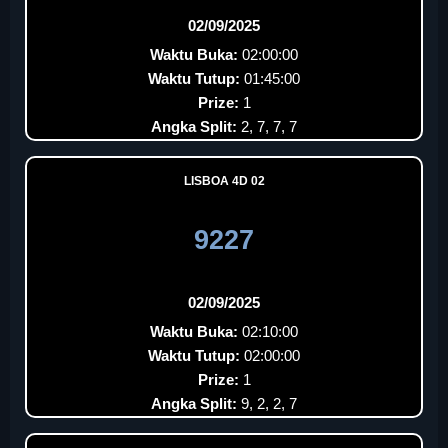
02/09/2025
Waktu Buka:
02:00:00
Waktu Tutup:
01:45:00
Prize:
1
Angka Split:
2, 7, 7, 7
LISBOA 4D 02
9227
02/09/2025
Waktu Buka:
02:10:00
Waktu Tutup:
02:00:00
Prize:
1
Angka Split:
9, 2, 2, 7