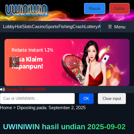
Masuk
Daftar
Lobby
Hot
Slots
Casino
Sports
Fishing
Crash
Lottery
Ayam
☰
Poker
Esport
Menu
ang Di UWINIWIN
Search
Clear input
for:
Home
>
Diposting pada: September 2, 2025
UWINIWIN hasil undian 2025-09-02