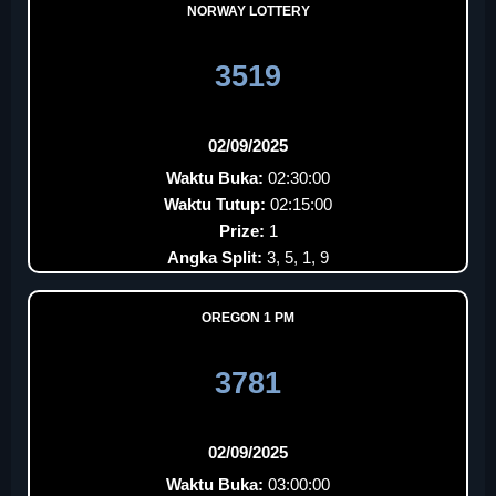
NORWAY LOTTERY
3519
02/09/2025
Waktu Buka:
02:30:00
Waktu Tutup:
02:15:00
Prize:
1
Angka Split:
3, 5, 1, 9
OREGON 1 PM
3781
02/09/2025
Waktu Buka:
03:00:00