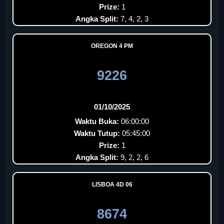
Prize:
1
Angka Split:
7, 4, 2, 3
OREGON 4 PM
9226
01/10/2025
Waktu Buka:
06:00:00
Waktu Tutup:
05:45:00
Prize:
1
Angka Split:
9, 2, 2, 6
LISBOA 4D 06
8674