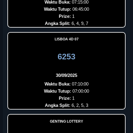
Waktu Buka:
07:15:00
Waktu Tutup:
06:45:00
Prize:
1
Angka Split:
6, 4, 9, 7
LISBOA 4D 07
6253
30/09/2025
Waktu Buka:
07:10:00
Waktu Tutup:
07:00:00
Prize:
1
Angka Split:
6, 2, 5, 3
GENTING LOTTERY