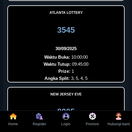
ATLANTA LOTTERY
3545
30/09/2025
Waktu Buka:
10:00:00
Waktu Tutup:
09:45:00
Prize:
1
Angka Split:
3, 5, 4, 5
NEW JERSEY EVE
8205
Home
Register
Login
Promosi
Hubungi kami
30/09/2025