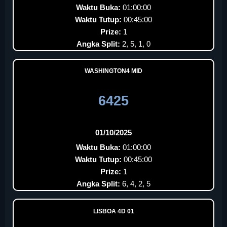
Waktu Buka:
01:00:00
Waktu Tutup:
00:45:00
Prize:
1
Angka Split:
2, 5, 1, 0
WASHINGTON4 MID
6425
01/10/2025
Waktu Buka:
01:00:00
Waktu Tutup:
00:45:00
Prize:
1
Angka Split:
6, 4, 2, 5
LISBOA 4D 01