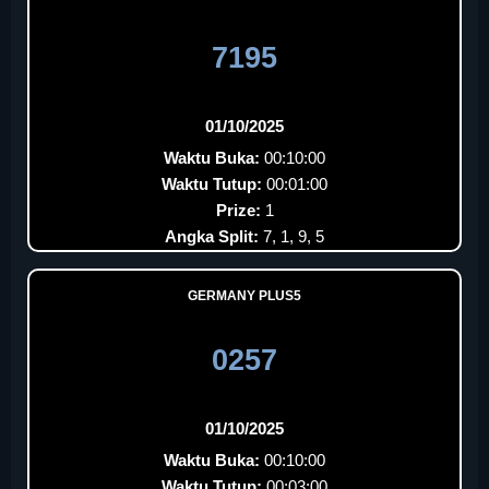
7195
01/10/2025
Waktu Buka:
00:10:00
Waktu Tutup:
00:01:00
Prize:
1
Angka Split:
7, 1, 9, 5
GERMANY PLUS5
0257
01/10/2025
Waktu Buka:
00:10:00
Waktu Tutup:
00:03:00