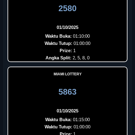
2580
01/10/2025
Waktu Buka:
01:10:00
Waktu Tutup:
01:00:00
Prize:
1
Angka Split:
2, 5, 8, 0
MIAMI LOTTERY
5863
01/10/2025
Waktu Buka:
01:15:00
Waktu Tutup:
01:00:00
Prize:
1