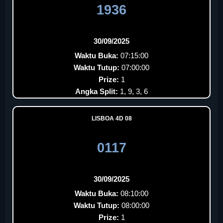
1936
30/09/2025
Waktu Buka:
07:15:00
Waktu Tutup:
07:00:00
Prize:
1
Angka Split:
1, 9, 3, 6
LISBOA 4D 08
0117
30/09/2025
Waktu Buka:
08:10:00
Waktu Tutup:
08:00:00
Prize:
1