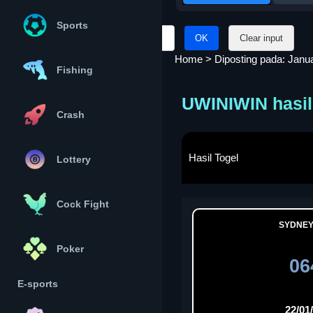
Sports
Search
Clear input
for:
Home
>
Diposting pada: Janu
Fishing
UWINIWIN hasil
Crash
Hasil Togel
Lottery
Cock Fight
SYDNE
Poker
06
E-sports
22/01