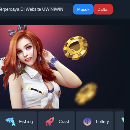
Website UWINIWIN
Masuk
Daftar
Fishing
Crash
Lottery