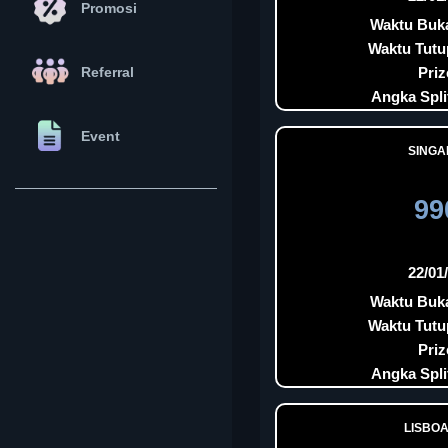
Promosi
Waktu Buk
Waktu Tutu
Referral
Priz
Angka Spli
Event
SINGA
99
22/01
Waktu Buk
Waktu Tutu
Priz
Angka Spli
LISBOA